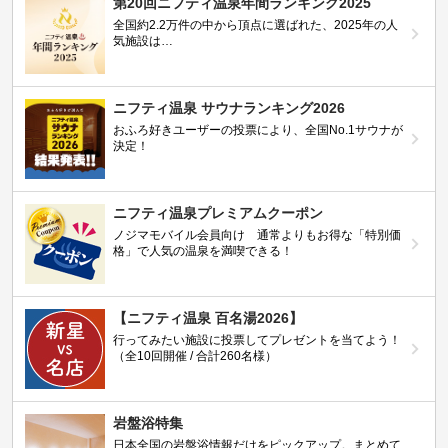
第20回ニフティ温泉年間ランキング2025
全国約2.2万件の中から頂点に選ばれた、2025年の人
気施設は…
ニフティ温泉 サウナランキング2026
おふろ好きユーザーの投票により、全国No.1サウナが
決定！
ニフティ温泉プレミアムクーポン
ノジマモバイル会員向け 通常よりもお得な「特別価
格」で人気の温泉を満喫できる！
【ニフティ温泉 百名湯2026】
行ってみたい施設に投票してプレゼントを当てよう！
（全10回開催 / 合計260名様）
岩盤浴特集
日本全国の岩盤浴情報だけをピックアップ。まとめて