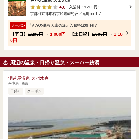
さがの温泉 天山の湯
4.0
入浴料：
1,200円
〜
京都府京都市右京区嵯峨野宮ノ元町55-4-7
『さがの温泉 天山の湯』入館料120円引き
クーポン
【平日】
1,200円
→
1,080円
【土日祝】
1,300円
→
1,18
0円
周辺の温泉・日帰り温泉・スーパー銭湯
潮芦屋温泉 スパ水春
兵庫県 / 西宮
日帰り
クーポン