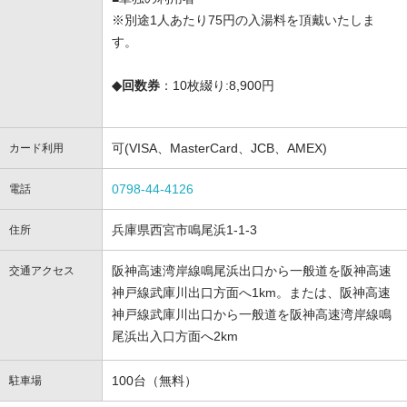
※別途1人あたり75円の入湯料を頂戴いたしま
す。
◆回数券
：10枚綴り:8,900円
可(VISA、MasterCard、JCB、AMEX)
カード利用
0798-44-4126
電話
兵庫県西宮市鳴尾浜1-1-3
住所
阪神高速湾岸線鳴尾浜出口から一般道を阪神高速
交通アクセス
神戸線武庫川出口方面へ1km。または、阪神高速
神戸線武庫川出口から一般道を阪神高速湾岸線鳴
尾浜出入口方面へ2km
100台（無料）
駐車場