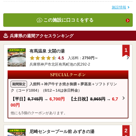
施設情報
この施設に口コミをする
兵庫県の週間アクセスランキング
1
有馬温泉 太閤の湯
4.5
入浴料：
2750円～
兵庫県神戸市北区有馬町池の尻292-2
入館料＋神戸牛すき焼き御膳＋夢蒸楽＋ソフトドリン
期間限定
ク（コード1004）（8/12～14は休日料金）
【平日】
8,745円
→
6,700円
【土日祝】
8,965円
→
6,7
00円
他にも5個のクーポンがあります。
2
尼崎センタープール前 みずきの湯