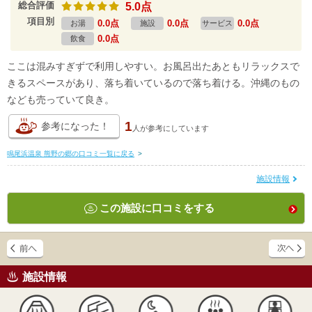
総合評価
5.0点
項目別
0.0点
0.0点
0.0点
お湯
施設
サービス
0.0点
飲食
ここは混みすぎずで利用しやすい。お風呂出たあともリラックスで
きるスペースがあり、落ち着いているので落ち着ける。沖縄のもの
なども売っていて良き。
1
参考になった！
人が
参考にしています
鳴尾浜温泉 熊野の郷の口コミ一覧に戻る
>
施設情報
この施設に口コミをする
施設情報
天然
かけ流し
露天風呂
貸切風呂
岩