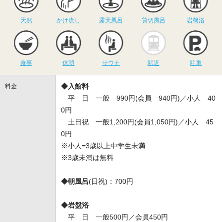
天然
かけ流し
露天風呂
貸切風呂
岩盤浴
食事
休憩
サウナ
駅近
駐
食事
休憩
サウナ
駅近
駐車
◆入館料
料金
平 日 一般 990円(会員 940円)／小人 40
0円
土日祝 一般1,200円(会員1,050円)／小人 45
0円
※小人=3歳以上中学生未満
※3歳未満は無料
◆朝風呂
(日祝)：700円
◆岩盤浴
平 日 一般500円／会員450円