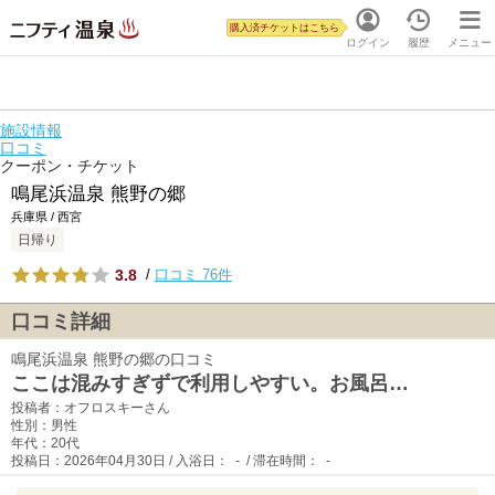
購入済チケットはこちら
ログイン
履歴
メニュー
施設情報
口コミ
クーポン・チケット
鳴尾浜温泉 熊野の郷
兵庫県 / 西宮
日帰り
3.8
/
口コミ 76件
口コミ詳細
鳴尾浜温泉 熊野の郷の口コミ
ここは混みすぎずで利用しやすい。お風呂…
投稿者：オフロスキーさん
性別：男性
年代：20代
投稿日：2026年04月30日 / 入浴日： - / 滞在時間： -