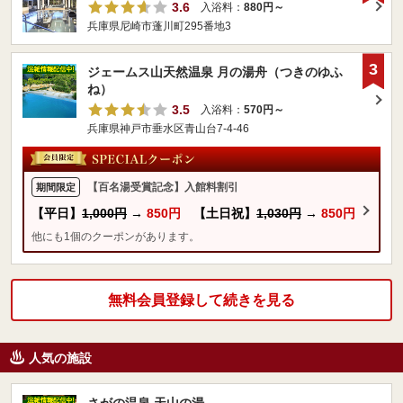
3.6
入浴料：
880円～
兵庫県尼崎市蓬川町295番地3
3
ジェームス山天然温泉 月の湯舟（つきのゆふ
ね）
3.5
入浴料：
570円～
兵庫県神戸市垂水区青山台7-4-46
【百名湯受賞記念】入館料割引
期間限定
【平日】
1,000円
→
850円
【土日祝】
1,030円
→
850円
他にも1個のクーポンがあります。
無料会員登録して続きを見る
人気の施設