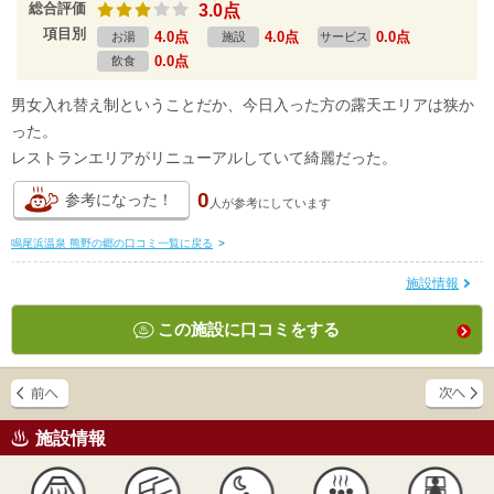
総合評価
3.0点
項目別
4.0点
4.0点
0.0点
お湯
施設
サービス
0.0点
飲食
男女入れ替え制ということだか、今日入った方の露天エリアは狭か
った。
レストランエリアがリニューアルしていて綺麗だった。
0
参考になった！
人が
参考にしています
鳴尾浜温泉 熊野の郷の口コミ一覧に戻る
>
施設情報
この施設に口コミをする
施設情報
天然
かけ流し
露天風呂
貸切風呂
岩