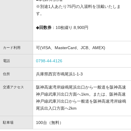
※別途1人あたり75円の入湯料を頂戴いたしま
す。
◆回数券
：10枚綴り:8,900円
可(VISA、MasterCard、JCB、AMEX)
カード利用
0798-44-4126
電話
兵庫県西宮市鳴尾浜1-1-3
住所
阪神高速湾岸線鳴尾浜出口から一般道を阪神高速
交通アクセス
神戸線武庫川出口方面へ1km。または、阪神高速
神戸線武庫川出口から一般道を阪神高速湾岸線鳴
尾浜出入口方面へ2km
100台（無料）
駐車場