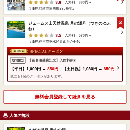
3.6
入浴料：
880円～
兵庫県尼崎市蓬川町295番地3
3
ジェームス山天然温泉 月の湯舟（つきのゆふ
ね）
3.5
入浴料：
570円～
兵庫県神戸市垂水区青山台7-4-46
【百名湯受賞記念】入館料割引
期間限定
【平日】
1,000円
→
850円
【土日祝】
1,030円
→
850円
他にも1個のクーポンがあります。
無料会員登録して続きを見る
人気の施設