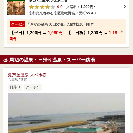
さがの温泉 天山の湯
4.0
入浴料：
1,200円
〜
京都府京都市右京区嵯峨野宮ノ元町55-4-7
『さがの温泉 天山の湯』入館料120円引き
クーポン
【平日】
1,200円
→
1,080円
【土日祝】
1,300円
→
1,18
0円
周辺の温泉・日帰り温泉・スーパー銭湯
潮芦屋温泉 スパ水春
兵庫県 / 西宮
日帰り
クーポン