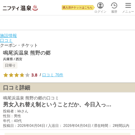
購入済チケットはこちら
ログイン
履歴
メニュー
施設情報
口コミ
クーポン・チケット
鳴尾浜温泉 熊野の郷
兵庫県 / 西宮
日帰り
3.8
/
口コミ 76件
口コミ詳細
鳴尾浜温泉 熊野の郷の口コミ
男女入れ替え制ということだか、今日入っ…
投稿者：kkさん
性別：男性
年代：40代
投稿日：2026年04月04日 / 入浴日： 2026年04月04日 / 滞在時間： 2時間以内