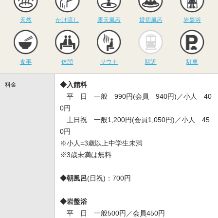
天然
かけ流し
露天風呂
貸切風呂
岩盤浴
食事
休憩
サウナ
駅近
駐
食事
休憩
サウナ
駅近
駐車
◆入館料
料金
平 日 一般 990円(会員 940円)／小人 40
0円
土日祝 一般1,200円(会員1,050円)／小人 45
0円
※小人=3歳以上中学生未満
※3歳未満は無料
◆朝風呂
(日祝)：700円
◆岩盤浴
平 日 一般500円／会員450円