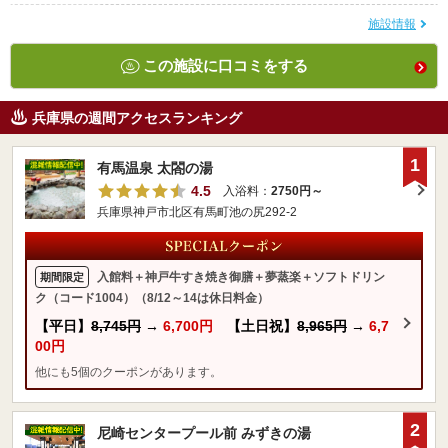
施設情報
この施設に口コミをする
兵庫県の週間アクセスランキング
1
有馬温泉 太閤の湯
4.5
入浴料：
2750円～
兵庫県神戸市北区有馬町池の尻292-2
入館料＋神戸牛すき焼き御膳＋夢蒸楽＋ソフトドリン
期間限定
ク（コード1004）（8/12～14は休日料金）
【平日】
8,745円
→
6,700円
【土日祝】
8,965円
→
6,7
00円
他にも5個のクーポンがあります。
2
尼崎センタープール前 みずきの湯