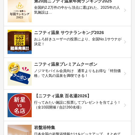
第20回ニフティ温泉年間ランキング2025
全国約2.2万件の中から頂点に選ばれた、2025年の人
気施設は…
ニフティ温泉 サウナランキング2026
おふろ好きユーザーの投票により、全国No.1サウナが
決定！
ニフティ温泉プレミアムクーポン
ノジマモバイル会員向け 通常よりもお得な「特別価
格」で人気の温泉を満喫できる！
【ニフティ温泉 百名湯2026】
行ってみたい施設に投票してプレゼントを当てよう！
（全10回開催 / 合計260名様）
岩盤浴特集
日本全国の岩盤浴情報だけをピックアップ。まとめて