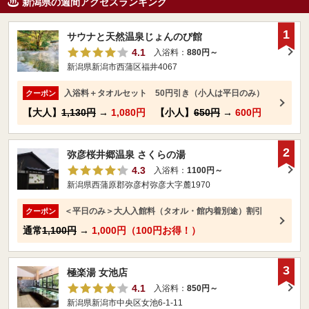
新潟県の週間アクセスランキング
1
サウナと天然温泉じょんのび館
4.1
入浴料：
880円～
新潟県新潟市西蒲区福井4067
入浴料＋タオルセット 50円引き（小人は平日のみ）
クーポン
【大人】
1,130円
→
1,080円
【小人】
650円
→
600円
2
弥彦桜井郷温泉 さくらの湯
4.3
入浴料：
1100円～
新潟県西蒲原郡弥彦村弥彦大字麓1970
＜平日のみ＞大人入館料（タオル・館内着別途）割引
クーポン
通常
1,100円
→
1,000円（100円お得！）
3
極楽湯 女池店
4.1
入浴料：
850円～
新潟県新潟市中央区女池6-1-11