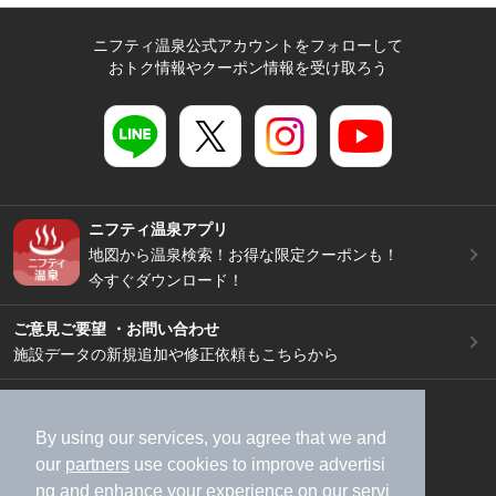
ニフティ温泉公式アカウントをフォローして
おトク情報やクーポン情報を受け取ろう
ニフティ温泉アプリ
地図から温泉検索！お得な限定クーポンも！
今すぐダウンロード！
ご意見ご要望 ・お問い合わせ
施設データの新規追加や修正依頼もこちらから
スマートフォン
/
PC
加盟店募集（資料請求）
広告出稿のご案内
By using our services, you agree that we and
our
partners
use cookies to improve advertisi
利用規約
ライフスタイルMEMBERS+規約
ng and enhance your experience on our servi