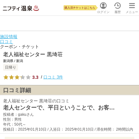
購入済チケットはこちら
ログイン
履歴
メニュー
施設情報
口コミ
クーポン・チケット
老人福祉センター 黒埼荘
新潟県 / 新潟
日帰り
3.3
/
口コミ 3件
口コミ詳細
老人福祉センター 黒埼荘の口コミ
老人センターで、平日ということで、お客…
投稿者：gakuさん
性別：男性
年代：50代～
投稿日：2025年01月10日 / 入浴日： 2025年01月10日 / 滞在時間： 2時間以内