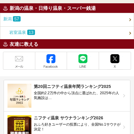
新潟の温泉・日帰り温泉・スーパー銭湯
新潟
57
岩室温泉
13
友達に教える
メール
Facebook
LINE
X
第20回ニフティ温泉年間ランキング2025
全国約2.2万件の中から頂点に選ばれた、2025年の人
気施設は…
ニフティ温泉 サウナランキング2026
おふろ好きユーザーの投票により、全国No.1サウナが
決定！