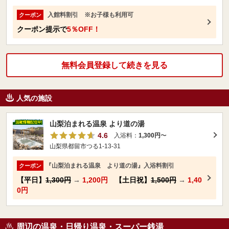
入館料割引 ※お子様も利用可
クーポン
クーポン提示で
5％OFF！
無料会員登録して続きを見る
人気の施設
山梨泊まれる温泉 より道の湯
4.6
入浴料：
1,300円
〜
山梨県都留市つる1-13-31
『山梨泊まれる温泉 より道の湯』入浴料割引
クーポン
【平日】
1,300円
→
1,200円
【土日祝】
1,500円
→
1,40
0円
周辺の温泉・日帰り温泉・スーパー銭湯