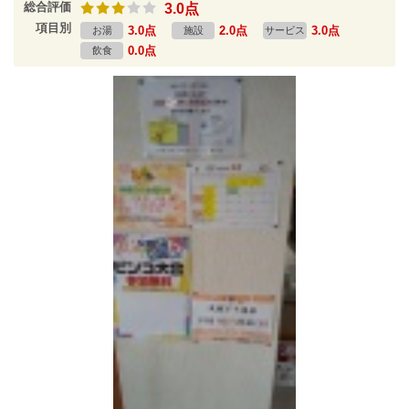
総合評価
3.0点
項目別
3.0点
2.0点
3.0点
お湯
施設
サービス
0.0点
飲食