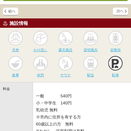
施設情報
天然
かけ流し
露天風呂
貸切風呂
岩
天然
かけ流し
露天風呂
貸切風呂
岩盤浴
食事
休憩
サウナ
駅近
駐
食事
休憩
サウナ
駅近
駐車
料金
一般 540円
小・中学生 140円
乳幼児 無料
※市内に住所を有する方
60歳以上の方 無料