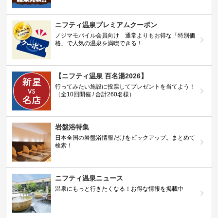
ニフティ温泉プレミアムクーポン
ノジマモバイル会員向け 通常よりもお得な「特別価
格」で人気の温泉を満喫できる！
【ニフティ温泉 百名湯2026】
行ってみたい施設に投票してプレゼントを当てよう！
（全10回開催 / 合計260名様）
岩盤浴特集
日本全国の岩盤浴情報だけをピックアップ。まとめて
検索！
ニフティ温泉ニュース
温泉にもっと行きたくなる！お得な情報を掲載中