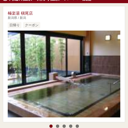
極楽湯 槇尾店
新潟県 / 新潟
日帰り
クーポン