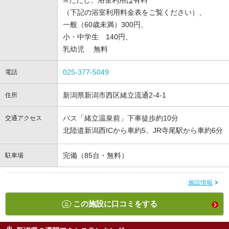
※ただし、浴室利用は有料
（下記の浴室利用料金表をご覧ください）、
一般（60歳未満）300円、
小・中学生 140円、
乳幼児 無料
025-377-5049
電話
新潟県新潟市西区緒立流通2-4-1
住所
バス「緒立温泉前」下車徒歩約10分
交通アクセス
北陸道新潟西ICから車約5、JR寺尾駅から車約6分
完備（85台・無料）
駐車場
施設情報
この施設に口コミをする