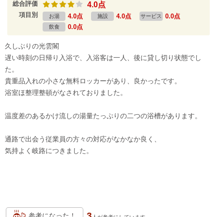
総合評価
4.0点
項目別
4.0点
4.0点
0.0点
お湯
施設
サービス
0.0点
飲食
久しぶりの光雲閣
遅い時刻の日帰り入浴で、入浴客は一人、後に貸し切り状態でし
た。
貴重品入れの小さな無料ロッカーがあり、良かったです。
浴室ほ整理整頓がなされておりました。
温度差のあるかけ流しの湯量たっぷりの二つの浴槽があります。
通路で出会う従業員の方々の対応がなかなか良く、
気持よく岐路につきました。
3
参考になった！