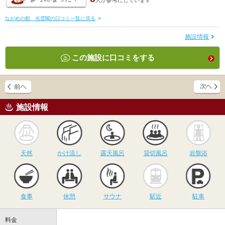
人が
参考にしています
ながめの館 光雲閣の口コミ一覧に戻る
>
施設情報
この施設に口コミをする
施設情報
天然
かけ流し
露天風呂
貸切風呂
岩
天然
かけ流し
露天風呂
貸切風呂
岩盤浴
食事
休憩
サウナ
駅近
駐
食事
休憩
サウナ
駅近
駐車
料金