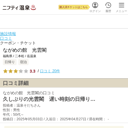
購入済チケットはこちら
ログイン
履歴
メニュー
施設情報
口コミ
クーポン・チケット
ながめの館 光雲閣
福島県 / 二本松 / 岳温泉
日帰り
宿泊
3.3
/
口コミ 20件
口コミ詳細
ながめの館 光雲閣の口コミ
久しぶりの光雲閣 遅い時刻の日帰り…
投稿者：温泉そだちさん
性別：男性
年代：50代～
投稿日：2025年05月03日 / 入浴日： 2025年04月27日 / 滞在時間： -