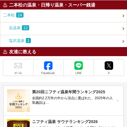
二本松の温泉・日帰り温泉・スーパー銭湯
二本松
24
岳温泉
12
塩沢温泉
1
友達に教える
メール
Facebook
LINE
X
第20回ニフティ温泉年間ランキング2025
全国約2.2万件の中から頂点に選ばれた、2025年の人
気施設は…
ニフティ温泉 サウナランキング2026