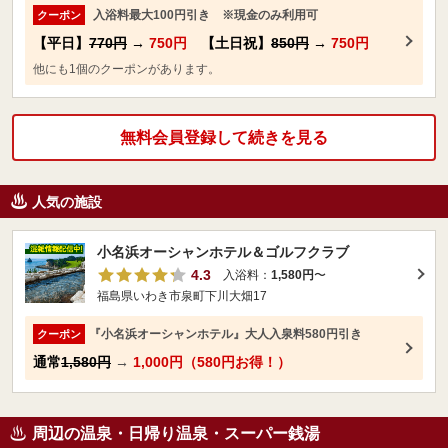
入浴料最大100円引き ※現金のみ利用可
クーポン
【平日】
770円
→
750円
【土日祝】
850円
→
750円
他にも1個のクーポンがあります。
無料会員登録して続きを見る
人気の施設
小名浜オーシャンホテル＆ゴルフクラブ
4.3
入浴料：
1,580円
〜
福島県いわき市泉町下川大畑17
『小名浜オーシャンホテル』大人入泉料580円引き
クーポン
通常
1,580円
→
1,000円（580円お得！）
周辺の温泉・日帰り温泉・スーパー銭湯