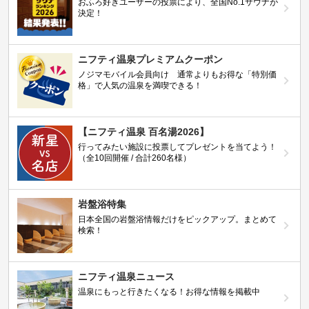
おふろ好きユーザーの投票により、全国No.1サウナが
決定！
ニフティ温泉プレミアムクーポン
ノジマモバイル会員向け 通常よりもお得な「特別価
格」で人気の温泉を満喫できる！
【ニフティ温泉 百名湯2026】
行ってみたい施設に投票してプレゼントを当てよう！
（全10回開催 / 合計260名様）
岩盤浴特集
日本全国の岩盤浴情報だけをピックアップ。まとめて
検索！
ニフティ温泉ニュース
温泉にもっと行きたくなる！お得な情報を掲載中