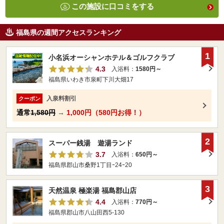
この施設に口コミをする
福島県の週間アクセスランキング
1
小名浜オーシャンホテル＆ゴルフクラブ
4.3
入浴料：
1580円～
福島県いわき市泉町下川大畑17
入泉料割引
クーポン
通常
1,580円
→
1,000円（580円お得！）
2
スーパー銭湯 遊湯ランド
3.7
入浴料：
650円～
福島県郡山市桑野1丁目ｰ24ｰ20
3
天然温泉 極楽湯 福島郡山店
4.4
入浴料：
770円～
福島県郡山市八山田西5-130