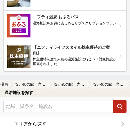
ニフティ温泉 おふろパス
温浴施設をお得に楽しめるサブスクリプションプラン
【ニフティライフスタイル株主優待のご案
内】
株主優待制度で人気の温浴施設に行こう！対象施設が
拡充されました！
岳温泉
ながめの館 光雲閣
ながめの館 光雲閣の口コミ一覧
ながめの館 光雲閣の口コミ 久しぶりの光雲閣 遅い時刻の日帰り…
温浴施設を探す
エリアから探す