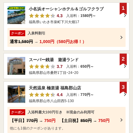
1
小名浜オーシャンホテル＆ゴルフクラブ
4.3
入浴料：
1580円～
福島県いわき市泉町下川大畑17
入泉料割引
クーポン
通常
1,580円
→
1,000円（580円お得！）
2
スーパー銭湯 遊湯ランド
3.7
入浴料：
650円～
福島県郡山市桑野1丁目ｰ24ｰ20
3
天然温泉 極楽湯 福島郡山店
4.4
入浴料：
770円～
福島県郡山市八山田西5-130
入浴料最大100円引き ※現金のみ利用可
クーポン
【平日】
770円
→
750円
【土日祝】
850円
→
750円
他にも1個のクーポンがあります。