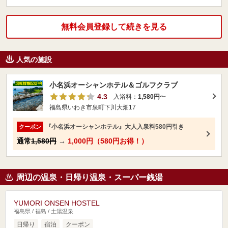
無料会員登録して続きを見る
人気の施設
小名浜オーシャンホテル＆ゴルフクラブ
4.3
入浴料：
1,580円
〜
福島県いわき市泉町下川大畑17
『小名浜オーシャンホテル』大人入泉料580円引き
クーポン
通常
1,580円
→
1,000円（580円お得！）
周辺の温泉・日帰り温泉・スーパー銭湯
YUMORI ONSEN HOSTEL
福島県 / 福島 / 土湯温泉
日帰り
宿泊
クーポン