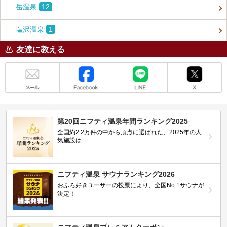
岳温泉
12
塩沢温泉
1
友達に教える
メール
Facebook
LINE
X
第20回ニフティ温泉年間ランキング2025
全国約2.2万件の中から頂点に選ばれた、2025年の人
気施設は…
ニフティ温泉 サウナランキング2026
おふろ好きユーザーの投票により、全国No.1サウナが
決定！