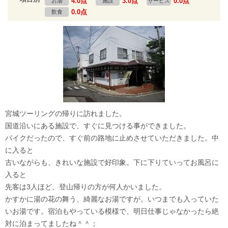
4.0点
3.0点
0.0点
お湯
施設
サービス
0.0点
飲食
宮城ツーリングの帰りに訪れました。
国道沿いにある施設で、すぐに見つける事ができました。
バイクだったので、すぐ前の路地に止めさせていただきました。中
に入ると
古いながらも、きれいな施設で好印象。下に下りていってお風呂に
入ると
先客は3人ほど、登山帰りの方が何人かいました。
かすかに湯の花の舞う、綺麗なお湯ですが。いつまでも入っていた
いお湯です。宿泊もやっている模様で、明日仕事じゃなかったら絶
対に泊まってましたね＾＾；