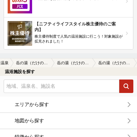
【ニフティライフスタイル株主優待のご案
内】
株主優待制度で人気の温浴施設に行こう！対象施設が
拡充されました！
岳温泉
岳の湯（だけのゆ）
岳の湯（だけのゆ）の口コミ一覧
岳の湯（だけのゆ）の口コミ 今度は泊まりで来たいです
温浴施設を探す
エリアから探す
地図から探す
特徴から探す