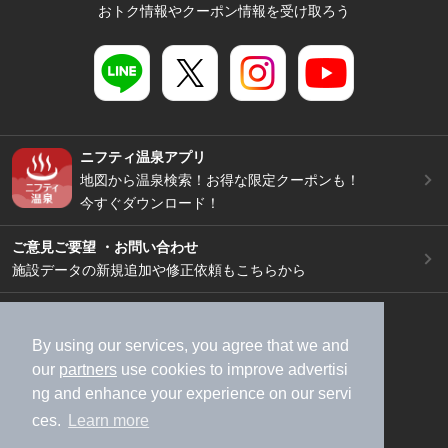
おトク情報やクーポン情報を受け取ろう
ニフティ温泉アプリ
地図から温泉検索！お得な限定クーポンも！
今すぐダウンロード！
ご意見ご要望 ・お問い合わせ
施設データの新規追加や修正依頼もこちらから
スマートフォン
/
PC
加盟店募集（資料請求）
広告出稿のご案内
By using our services, you agree that we and
our
partners
use cookies to improve advertisi
利用規約
ライフスタイルMEMBERS+規約
ng and enhance your experience on our servi
特定商取引法に基づく表記
ヘルプ
採用情報
ces.
Learn more
運営会社
個人情報保護ポリシー