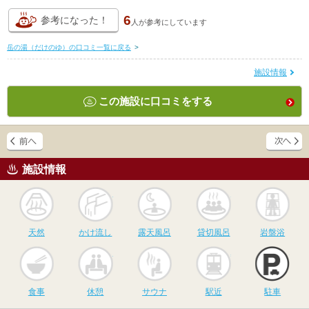
6
参考になった！
人が
参考にしています
岳の湯（だけのゆ）の口コミ一覧に戻る
>
施設情報
この施設に口コミをする
施設情報
天然
かけ流し
露天風呂
貸切風呂
岩
天然
かけ流し
露天風呂
貸切風呂
岩盤浴
食事
休憩
サウナ
駅近
駐
食事
休憩
サウナ
駅近
駐車