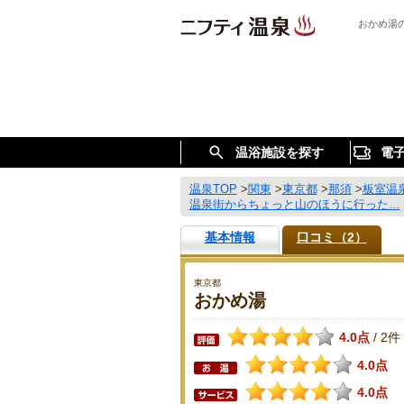
おかめ湯
温浴施設を探す
電
温泉TOP
>
関東
>
東京都
>
那須
>
板室温
温泉街からちょっと山のほうに行った…
基本情報
口コミ（2）
東京都
おかめ湯
4.0点
2件
/
4.0点
4.0点