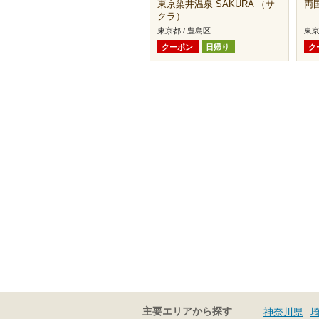
東京染井温泉 SAKURA （サ
両
クラ）
東京都 / 豊島区
東京
クーポン
日帰り
ク
主要エリアから探す
神奈川県