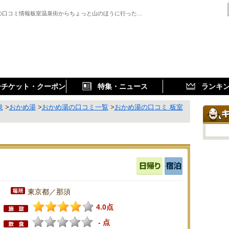
の口コミ情報板室温泉街からちょっと山のほうに行った…
子チケット・クーポン
特集・ニュース
ランキ
泉
>
おかめ湯
>
おかめ湯の口コミ一覧
>
おかめ湯の口コミ 板室
東京都／那須
4.0点
- 点