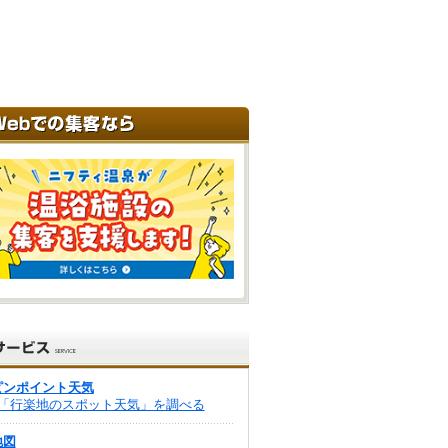
ピンポイント天気
「行楽地のスポット天気」を調べる
地図