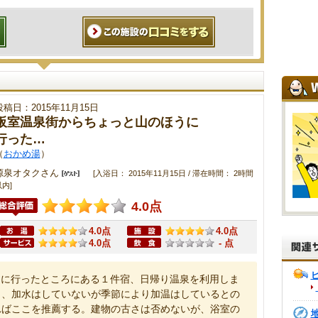
投稿日：2015年11月15日
板室温泉街からちょっと山のほうに
行った…
（
おかめ湯
）
源泉オタクさん
[入浴日： 2015年11月15日 / 滞在時間： 2時間
内]
4.0点
4.0点
4.0点
4.0点
- 点
うに行ったところにある１件宿、日帰り温泉を利用しま
し、加水はしていないが季節により加温はしているとの
ればここを推薦する。建物の古さは否めないが、浴室の