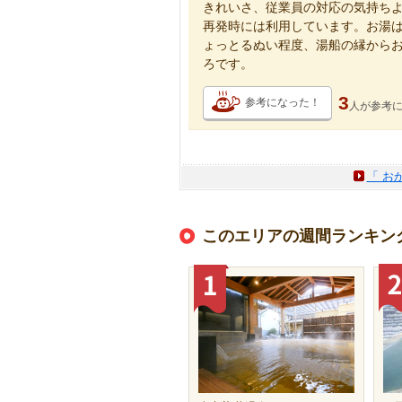
きれいさ、従業員の対応の気持ち
再発時には利用しています。お湯
ょっとるぬい程度、湯船の縁から
ろです。
3
参考になった！
人が
参考
「 お
このエリアの週間ランキン