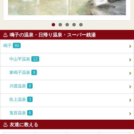
鳴子の温泉・日帰り温泉・スーパー銭湯
鳴子
90
中山平温泉
12
東鳴子温泉
9
川渡温泉
8
吹上温泉
3
鬼首温泉
6
友達に教える