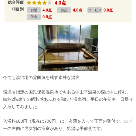
総合評価
4.0点
項目別
4.0点
4.0点
0.0点
お湯
施設
サービス
0.0点
飲食
今でも湯治場の雰囲気を残す素朴な湯宿
環境省指定の国民保養温泉地でもある中山平温泉の森の中に佇む、
鉄筋2階建ての昭和感あふれる鄙びた温泉宿。平日の午前中、日帰り
入浴してみました。
入浴料600円（現在は700円）は、玄関を入って正面の受付で。ロビ
ーの左側に男女別の浴室があり、男湯は手前側です。