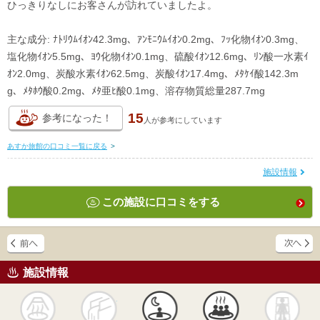
ひっきりなしにお客さんが訪れていましたよ。
主な成分: ﾅﾄﾘｳﾑｲｵﾝ42.3mg、ｱﾝﾓﾆｳﾑｲｵﾝ0.2mg、ﾌｯ化物ｲｵﾝ0.3mg、
塩化物ｲｵﾝ5.5mg、ﾖｳ化物ｲｵﾝ0.1mg、硫酸ｲｵﾝ12.6mg、ﾘﾝ酸一水素ｲ
ｵﾝ2.0mg、炭酸水素ｲｵﾝ62.5mg、炭酸ｲｵﾝ17.4mg、ﾒﾀｹｲ酸142.3m
g、ﾒﾀﾎｳ酸0.2mg、ﾒﾀ亜ﾋ酸0.1mg、溶存物質総量287.7mg
15
参考になった！
人が
参考にしています
あすか旅館の口コミ一覧に戻る
>
施設情報
この施設に口コミをする
施設情報
天然
かけ流し
露天風呂
貸切風呂
岩