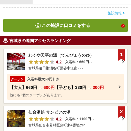
施設情報
この施設に口コミをする
宮城県の週間アクセスランキング
1
わくや天平の湯（てんぴょうのゆ）
4.2
入浴料：
660円～
宮城県遠田郡涌谷町涌谷中江南222
入浴料最大60円引き
クーポン
【大人】
660円
→
600円
【子ども】
330円
→
300円
他にも1個のクーポンがあります。
2
仙台湯処 サンピアの湯
4.2
入浴料：
1100円～
宮城県仙台市若林区蒲町東4番地の2