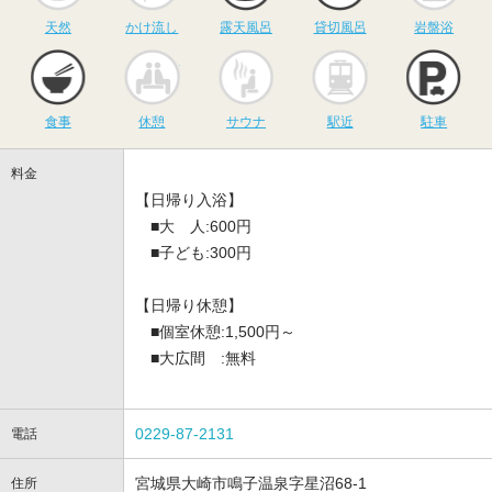
天然
かけ流し
露天風呂
貸切風呂
岩盤浴
食事
休憩
サウナ
駅近
駐
食事
休憩
サウナ
駅近
駐車
料金
【日帰り入浴】
■大 人:600円
■子ども:300円
【日帰り休憩】
■個室休憩:1,500円～
■大広間 :無料
0229-87-2131
電話
宮城県大崎市鳴子温泉字星沼68-1
住所