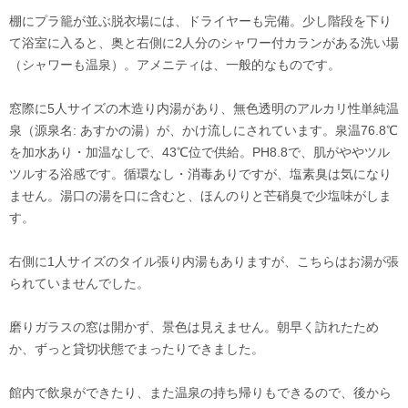
棚にプラ籠が並ぶ脱衣場には、ドライヤーも完備。少し階段を下り
て浴室に入ると、奥と右側に2人分のシャワー付カランがある洗い場
（シャワーも温泉）。アメニティは、一般的なものです。
窓際に5人サイズの木造り内湯があり、無色透明のアルカリ性単純温
泉（源泉名: あすかの湯）が、かけ流しにされています。泉温76.8℃
を加水あり・加温なしで、43℃位で供給。PH8.8で、肌がややツル
ツルする浴感です。循環なし・消毒ありですが、塩素臭は気になり
ません。湯口の湯を口に含むと、ほんのりと芒硝臭で少塩味がしま
す。
右側に1人サイズのタイル張り内湯もありますが、こちらはお湯が張
られていませんでした。
磨りガラスの窓は開かず、景色は見えません。朝早く訪れたため
か、ずっと貸切状態でまったりできました。
館内で飲泉ができたり、また温泉の持ち帰りもできるので、後から