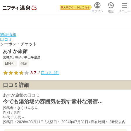
購入済チケットはこちら
ログイン
履歴
メニュー
施設情報
口コミ
クーポン・チケット
あすか旅館
宮城県 / 鳴子 / 中山平温泉
日帰り
宿泊
3.7
/
口コミ 4件
口コミ詳細
あすか旅館の口コミ
今でも湯治場の雰囲気を残す素朴な湯宿…
投稿者：きくりんさん
性別：男性
年代：50代～
投稿日：2026年03月11日 / 入浴日： 2024年07月31日 / 滞在時間： 2時間以内