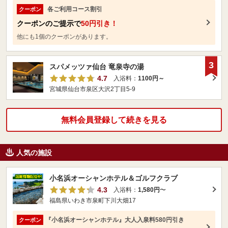
各ご利用コース割引
クーポン
クーポンのご提示で
50円引き！
他にも1個のクーポンがあります。
3
スパメッツァ仙台 竜泉寺の湯
4.7
入浴料：
1100円～
宮城県仙台市泉区大沢2丁目5-9
無料会員登録して続きを見る
人気の施設
小名浜オーシャンホテル＆ゴルフクラブ
4.3
入浴料：
1,580円
〜
福島県いわき市泉町下川大畑17
『小名浜オーシャンホテル』大人入泉料580円引き
クーポン