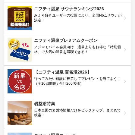
ニフティ温泉 サウナランキング2026
おふろ好きユーザーの投票により、全国No.1サウナが
決定！
ニフティ温泉プレミアムクーポン
ノジマモバイル会員向け 通常よりもお得な「特別価
格」で人気の温泉を満喫できる！
【ニフティ温泉 百名湯2026】
行ってみたい施設に投票してプレゼントを当てよう！
（全10回開催 / 合計260名様）
岩盤浴特集
日本全国の岩盤浴情報だけをピックアップ。まとめて
検索！