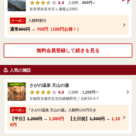
3.4
入浴料：
800円～
奈良県奈良市月ヶ瀬尾山2681
入館料割引
クーポン
通常
800円
→
700円（100円お得！）
無料会員登録して続きを見る
人気の施設
さがの温泉 天山の湯
4.0
入浴料：
1,200円
〜
京都府京都市右京区嵯峨野宮ノ元町55-4-7
『さがの温泉 天山の湯』入館料120円引き
クーポン
【平日】
1,200円
→
1,080円
【土日祝】
1,300円
→
1,18
0円