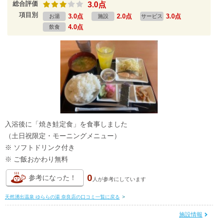
総合評価
3.0点
項目別
3.0点
2.0点
3.0点
お湯
施設
サービス
4.0点
飲食
入浴後に「焼き鮭定食」を食事しました
（土日祝限定・モーニングメニュー）
※ ソフトドリンク付き
※ ご飯おかわり無料
0
参考になった！
人が
参考にしています
天然湧出温泉 ゆららの湯 奈良店の口コミ一覧に戻る
>
施設情報