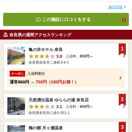
施設情報
この施設に口コミをする
奈良県の週間アクセスランキング
1
亀の井ホテル 奈良
3.8
入浴料：
850円～
奈良県奈良市二条町3-9-1
入浴料割引
クーポン
通常
850円
→
750円（100円お得！）
2
天然湧出温泉 ゆららの湯 奈良店
3.1
入浴料：
850円～
奈良県奈良市八条5-351-1
3
梅の郷 月ヶ瀬温泉