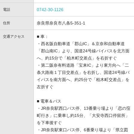
0742-30-1126
電話
奈良県奈良市八条5-351-1
住所
■ 車：
交通アクセス
・西名阪自動車道「郡山IC」＆京奈和自動車道
「郡山南IC」より、国道24号線バイパスを北方面
へ、約15分で「柏木町交差点」を右折すぐ
・第二阪奈有料道路「宝来IC」より東方向へ「二
条大路南１丁目交差点」を右折し、国道24号線バ
イパスを南方面へ、約25分で「柏木町交差点」を
左折すぐ
■ 電車＆バス
・JR奈良駅西口バス停、13番乗り場より「恋の窪
町行き」に乗車し約15分、「大安寺西口停留所」
を下車後すぐ
・JR奈良駅東口バス停、6番乗り場より「県立図