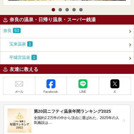
奈良の温泉・日帰り温泉・スーパー銭湯
奈良
53
宝来温泉
1
平城宮温泉
1
友達に教える
メール
Facebook
LINE
X
第20回ニフティ温泉年間ランキング2025
全国約2.2万件の中から頂点に選ばれた、2025年の人
気施設は…