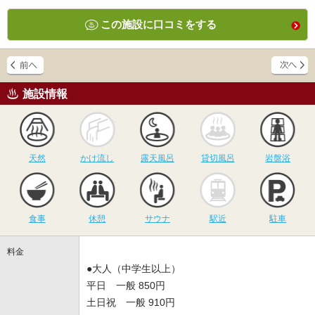
この施設に口コミをする
施設情報
天然
かけ流し
露天風呂
貸切風呂
岩
天然
かけ流し
露天風呂
貸切風呂
岩盤浴
食事
休憩
サウナ
駅近
駐
食事
休憩
サウナ
駅近
駐車
料金
●大人（中学生以上）
平日 一般 850円
土日祝 一般 910円