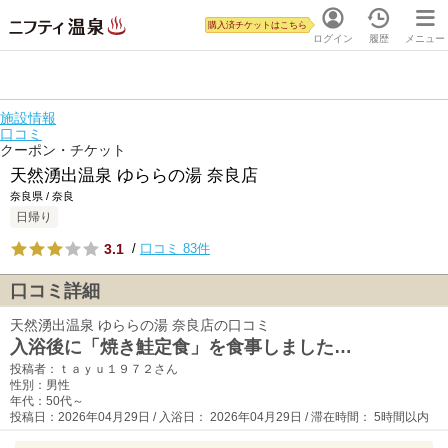
購入済チケットはこちら
ログイン
履歴
メニュー
施設情報
口コミ
クーポン・チケット
天然湧出温泉 ゆららの湯 奈良店
奈良県 / 奈良
日帰り
3.1
/
口コミ 83件
口コミ詳細
天然湧出温泉 ゆららの湯 奈良店の口コミ
入浴後に「焼き鮭定食」を食事しました…
投稿者：ｔａｙｕ１９７２さん
性別：男性
年代：50代～
投稿日：2026年04月29日 / 入浴日： 2026年04月29日 / 滞在時間： 5時間以内