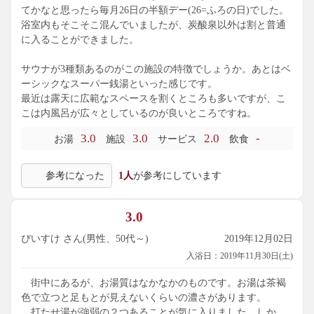
てかなと思ったら毎月26日の半額デー(26=ふろの日)でした。
浴室内もそこそこ混んでいましたが、炭酸泉以外は割と普通
に入ることができました。
サウナが3種類あるのがこの施設の特徴でしょうか。あとはベ
ーシックなスーパー銭湯といった感じです。
最近は露天に広範なスペースを割くところも多いですが、こ
こは内風呂が広々としているのが良いところですね。
3.0
3.0
2.0
-
お湯
施設
サービス
飲食
参考になった
1人
が参考にしています
3.0
ぴいすけ さん(男性、50代～)
2019年12月02日
入浴日：2019年11月30日(土)
街中にあるが、お湯質はなかなかのものです。お湯は茶褐
色で立つと足もとが見えないくらいの濃さがあります。
打たせ湯が強弱の２つあることが気に入りました。しか