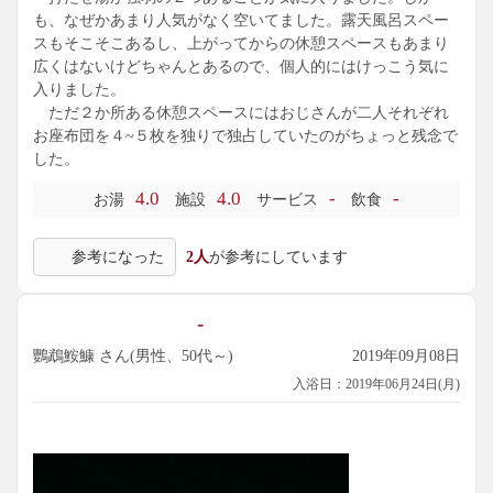
も、なぜかあまり人気がなく空いてました。露天風呂スペー
スもそこそこあるし、上がってからの休憩スペースもあまり
広くはないけどちゃんとあるので、個人的にはけっこう気に
入りました。
ただ２か所ある休憩スペースにはおじさんが二人それぞれ
お座布団を４~５枚を独りで独占していたのがちょっと残念で
した。
4.0
4.0
-
-
お湯
施設
サービス
飲食
参考になった
2人
が参考にしています
-
鸚鵡鮟鱇 さん(男性、50代～)
2019年09月08日
入浴日：2019年06月24日(月)