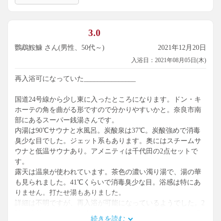
3.0
鸚鵡鮟鱇 さん(男性、50代～)
2021年12月20日
入浴日：2021年08月05日(木)
再入浴可になっていた_______________
国道24号線から少し東に入ったところになります。ドン・キ
ホーテの角を曲がる形ですので分かりやすいかと。奈良市南
部にあるスーパー銭湯さんです。
内湯は90℃サウナと水風呂。炭酸泉は37℃。炭酸強めで消毒
臭少な目でした。ジェット系もあります。奥にはスチームサ
ウナと低温サウナあり。アメニティは千代田の2点セットで
す。
露天は温泉が使われています。茶色の濃い濁り湯で、湯の華
も見られました。41℃くらいで消毒臭少な目。浴感は特にあ
りません。打たせ湯もありました。
詳細は不明ですが、再入浴が可能になっているようでした。2
階の休憩コーナーや食事処と脱衣所との行き来ができ、何度
続きを読む