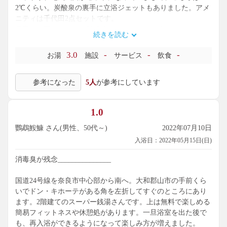
2℃くらい。炭酸泉の裏手に立浴ジェットもありました。アメ
ニティは千代田2点セットです。
露天との間のエリアに55℃サウナとスチームサウナもありま
続きを読む
した。あまり利用している人、いないような。
露天は細長い温泉浴槽がメインです。温泉を使っているのは
3.0
-
-
-
お湯
施設
サービス
飲食
ここだけのはず。43℃と高めで茶色の単純泉。打たせ湯もつ
いていました。0.90g/kgで、消毒臭は少な目。湯使いはよかっ
参考になった
5人
が参考にしています
たですね。雨除けがないので、温泉を楽しみたい場合は天候
が重要になるかと思います。
1.0
鸚鵡鮟鱇 さん(男性、50代～)
2022年07月10日
入浴日：2022年05月15日(日)
消毒臭が残念_______________
国道24号線を奈良市中心部から南へ。大和郡山市の手前くら
いでドン・キホーテがある角を左折してすぐのところにあり
ます。2階建てのスーパー銭湯さんです。上は無料で楽しめる
簡易フィットネスや休憩処があります。一旦浴室を出た後で
も、再入浴ができるようになって楽しみ方が増えました。