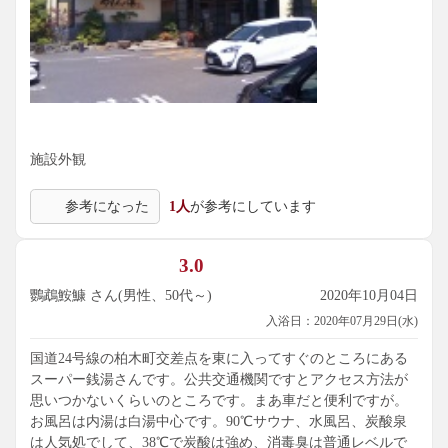
施設外観
参考になった
1人
が参考にしています
3.0
鸚鵡鮟鱇 さん(男性、50代～)
2020年10月04日
入浴日：2020年07月29日(水)
国道24号線の柏木町交差点を東に入ってすぐのところにある
スーパー銭湯さんです。公共交通機関ですとアクセス方法が
思いつかないくらいのところです。まあ車だと便利ですが。
お風呂は内湯は白湯中心です。90℃サウナ、水風呂、炭酸泉
は人気処でして、38℃で炭酸は強め、消毒臭は普通レベルで