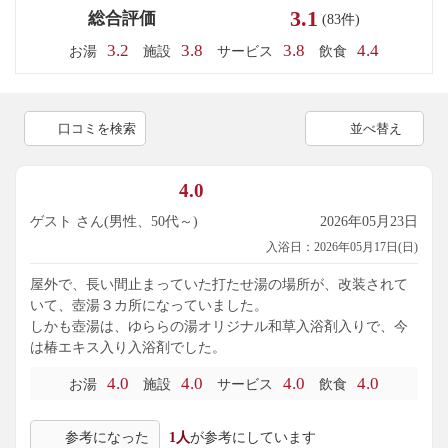
3.1
総合評価
(83件)
3.2
3.8
3.8
4.4
お湯
施設
サービス
飲食
口コミを検索
並べ替え
4.0
ゲスト さん(男性、50代～)
2026年05月23日
入浴日：2026年05月17日(日)
屋外で、長い間止まっていた打たせ湯の場所が、改装されて
いて、壺湯３カ所になっていました。
しかも壺湯は、ゆららの湯オリジナル和草入浴剤入りで、今
は椿エキス入り入浴剤でした。
4.0
4.0
4.0
4.0
お湯
施設
サービス
飲食
参考になった
1人
が参考にしています