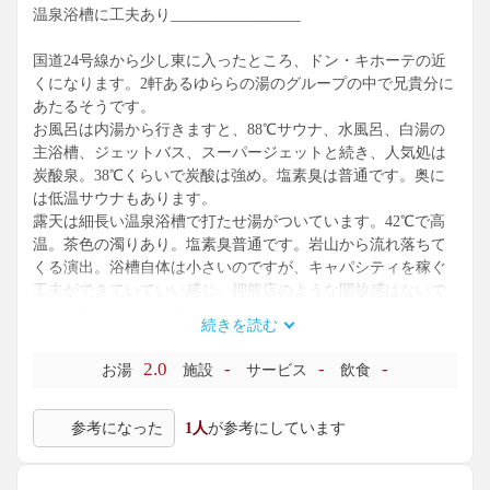
温泉浴槽に工夫あり_________________
国道24号線から少し東に入ったところ、ドン・キホーテの近
くになります。2軒あるゆららの湯のグループの中で兄貴分に
あたるそうです。
お風呂は内湯から行きますと、88℃サウナ、水風呂、白湯の
主浴槽、ジェットバス、スーパージェットと続き、人気処は
炭酸泉。38℃くらいで炭酸は強め。塩素臭は普通です。奥に
は低温サウナもあります。
露天は細長い温泉浴槽で打たせ湯がついています。42℃で高
温。茶色の濁りあり。塩素臭普通です。岩山から流れ落ちて
くる演出。浴槽自体は小さいのですが、キャパシティを稼ぐ
工夫ができていていい感じ。押熊店のような開放感はないで
すが、悪くはないと思います。
続きを読む
2.0
-
-
-
お湯
施設
サービス
飲食
参考になった
1人
が参考にしています