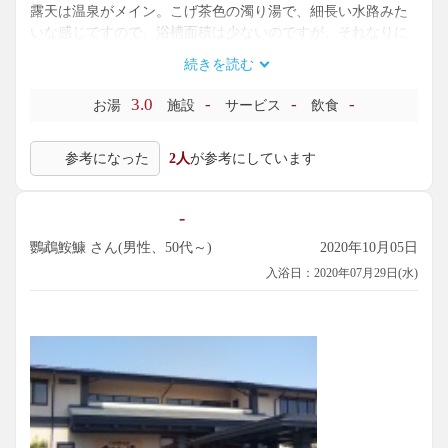
露天は温泉がメイン。こげ茶色の濁り湯で、細長い水路みた
いな感じですので、浴槽面積は少ないのですが、それなりに
人数はさばけます。泉質は単純泉で0.90g/kg、30.5℃となって
続きを読む
いますが、「本当に単純泉?」というくらいに濁っています。
43℃くらいで塩素臭少な目。浴感は特になしです。泡が一杯
3.0
-
-
-
お湯
施設
サービス
飲食
浮かんでいました。あと、打たせ湯もありました。これ、結
構勢いあります。
参考になった
2人
が参考にしています
温泉らしさはきっちり出ていまして、好みのところです。こ
こは、再入浴システムがないので、長居できないのが残念。
これは押熊店にも言えることですが、空いている平日なんか
-
は休憩処とお風呂の往復が何度でもできるようになるとあり
がたいですね。ご一考いただければと。
鸚鵡鮟鱇 さん(男性、50代～)
2020年10月05日
入浴日：2020年07月29日(水)