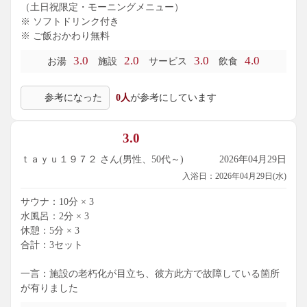
（土日祝限定・モーニングメニュー）
※ ソフトドリンク付き
※ ご飯おかわり無料
3.0
2.0
3.0
4.0
お湯
施設
サービス
飲食
参考になった
0人
が参考にしています
3.0
ｔａｙｕ１９７２ さん(男性、50代～)
2026年04月29日
入浴日：2026年04月29日(水)
サウナ：10分 × 3
水風呂：2分 × 3
休憩：5分 × 3
合計：3セット
一言：施設の老朽化が目立ち、彼方此方で故障している箇所
が有りました