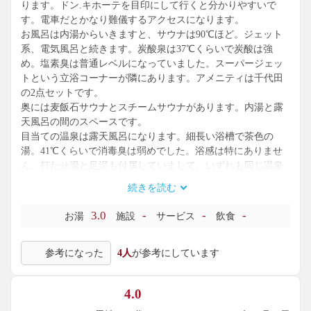
ります。ドン.キホーテを目印にして行くと分かりやすいで
す。電車だとかなり難儀するアクセスになります。
お風呂は内湯からいきますと、サウナは90℃ほど。ジェット
系、電気風呂と続きます。炭酸泉は37℃くらいで炭酸は強
め。塩素臭は普通レベルになっていました。スーパージェッ
トという立浴コーナーが隣にあります。アメニティは千代田
の2点セットです。
奥には麦飯石サウナとスチームサウナがあります。内湯と露
天風呂の間のスペースです。
目当ての温泉は露天風呂になります。細長い浴槽で茶色の
湯。41℃くらいで消毒臭は弱めでした。浴感は特にありませ
ん。打たせ湯と足湯も付属していまして、いずれも同じ温泉
が使われているようです。
続きを読む
露天のみで、浴槽の水面の面積でいきますと小さいものかも
しれませんが、湯使いはまずまずで安心しました。白湯もコ
3.0
-
-
-
お湯
施設
サービス
飲食
ンディションはぼちぼちですから、観光ついでの訪問とかも
いいかもしれませんね。車で奈良に行った際には入っていこ
参考になった
4人
が参考にしています
うと思います。
4.0