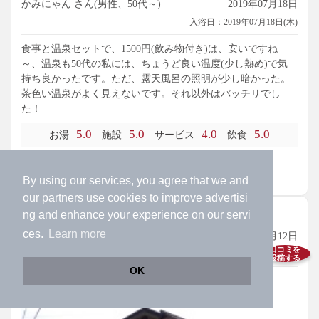
かみにゃん さん(男性、50代～)
2019年07月18日
入浴日：2019年07月18日(木)
食事と温泉セットで、1500円(飲み物付き)は、安いですね
～、温泉も50代の私には、ちょうど良い温度(少し熱め)で気
持ち良かったです。ただ、露天風呂の照明が少し暗かった。
茶色い温泉がよく見えないです。それ以外はバッチリでし
た！
5.0
5.0
4.0
5.0
お湯
施設
サービス
飲食
参考になった
12人
が参考にしています
By using our services, you agree that we and
our
partners
use cookies to improve advertisi
4.0
ng and enhance your experience on our servi
ces.
Learn more
くに～ さん(男性、～10代)
2018年09月12日
口コミを
入浴日：2018年09月08日(土)
投稿する
OK