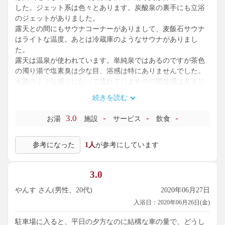
した。ジェット系は色々とあります。炭酸泉の裏手にも立浴
のジェットがありました。
露天との間にもサウナコーナーがありまして、麦飯石サウナ
はライトな温度。あとは冷蔵庫のようなサウナがありまし
た。
露天は温泉が使われています。単純泉ではあるのですが茶色
の濁り湯で塩素臭は少な目、浴感は特にありませんでした。
水路のような感じになって流れていますので開放感はあまり
ないですが、湯量とかの問題ならいい解決方法かもしれませ
続きを読む
ん。湯使いもまずまずと感じられましたし、近くに来たら再
訪したいところです。
3.0
-
-
-
お湯
施設
サービス
飲食
参考になった
1人
が参考にしています
3.0
やんす さん(男性、20代)
2020年06月27日
入浴日：2020年06月26日(金)
駐車場に入ると、平日の夕方なのに結構な車の量で、どうし