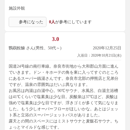
施設外観
参考になった
0人
が参考にしています
3.0
鸚鵡鮟鱇 さん(男性、50代～)
2020年12月25日
入浴日：2020年10月21日(水)
国道24号線の南行車線。奈良市街地から大和郡山方面に進ん
でいきます。ドン・キホーテの角を東に入ってすぐのところ
にあるスーパー銭湯さんです。奈良市北部の押熊店と兄弟分
ですが、温泉の雰囲気はだいぶ異なります。
お風呂は内湯は白湯中心。90℃サウナ、水風呂、白湯主浴槽
は41℃くらいで塩素臭は少な目。炭酸泉は37℃ほど。炭酸は
強めで塩素臭は少な目ですが、浮きゴミが多くて気になりま
した。もう少しオーバーフローがほしいかな。あとはジェッ
ト系と立浴のスーパージェットバスがありました。
露天との間のスペースにはミストサウナと麦飯石サウナ。ち
ょっとマイルドな感じです。