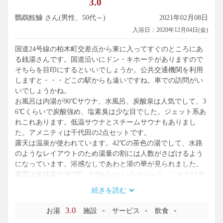
3.0
鸚鵡鮟鱇 さん(男性、50代～)
2021年02月08日
入浴日：2020年12月04日(金)
国道24号線の柏木町交差点から東に入ってすぐのところにあ
る銭湯さんです。国道沿いにドン・キホーテがありますので
そちらを目印にするといいでしょうか。公共交通機関を利用
しますと・・・どこの駅からも遠いですね。車での訪問がい
いでしょうかね。
お風呂は内湯が90℃サウナ、水風呂、炭酸泉は人気でして、3
6℃くらいで炭酸強め、塩素臭は少な目でした。ジェット系あ
れこれあります。低温サウナとスチームサウナもありまし
た。アメニティは千代田の2点セットです。
露天は温泉が使われています。42℃の茶色の湯でして、水路
のようなレイアウトのため湯量の割には人数がさばけるよう
になっています。浴感なしであわと湯の華が見られました。
泉質は単純泉で30.5℃、0.90g/kgというスペック。これだけ色
あっても単純泉なんですね。分析表は平成22年のものでした
続きを読む
から、そろそろ更新の時期かもしれません。楽しみに待ちた
いです。
3.0
-
-
-
お湯
施設
サービス
飲食