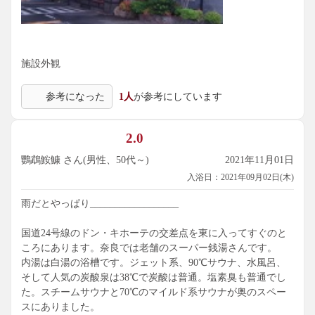
施設外観
参考になった
1人
が参考にしています
2.0
鸚鵡鮟鱇 さん(男性、50代～)
2021年11月01日
入浴日：2021年09月02日(木)
雨だとやっぱり__________________
国道24号線のドン・キホーテの交差点を東に入ってすぐのと
ころにあります。奈良では老舗のスーパー銭湯さんです。
内湯は白湯の浴槽です。ジェット系、90℃サウナ、水風呂、
そして人気の炭酸泉は38℃で炭酸は普通。塩素臭も普通でし
た。スチームサウナと70℃のマイルド系サウナが奥のスペー
スにありました。