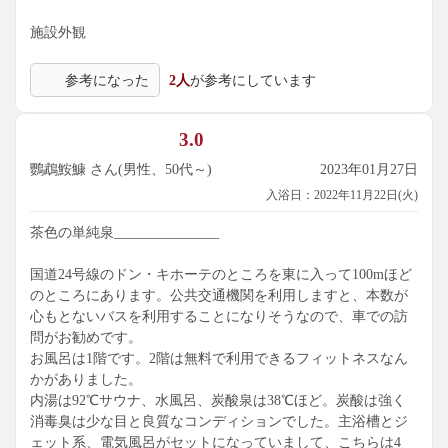
施設外観
参考になった
2人
が参考にしています
3.0
鸚鵡鮟鱇 さん(男性、50代～)
2023年01月27日
入浴日：2022年11月22日(火)
茶色の単純泉_______________
国道24号線のドン・キホーテのところを東に入って100mほど
のところにあります。公共交通機関を利用しますと、本数が
心もとないバスを利用することになりそうなので、車での訪
問がお勧めです。
お風呂は1階です。2階は無料で利用できるフィットネスなん
かがありました。
内湯は92℃サウナ、水風呂、炭酸泉は38℃ほど。炭酸は強く
消毒臭は少な目と良質なコンディションでした。主浴槽とジ
ェット系、電気風呂がセットになっていまして、こちらは4