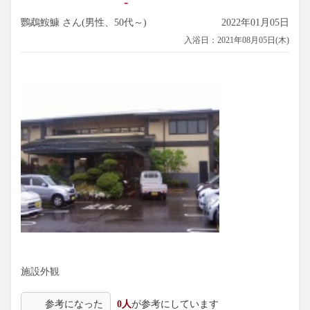
-
鸚鵡鮟鱇 さん(男性、50代～)
2022年01月05日
入浴日：2021年08月05日(木)
施設外観
参考になった
0人
が参考にしています