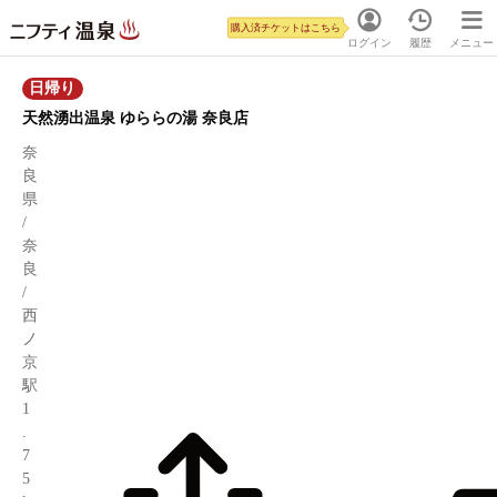
購入済チケットはこちら
ログイン
履歴
メニュー
日帰り
天然湧出温泉 ゆららの湯 奈良店
奈
良
県
/
奈
良
/
西
ノ
京
駅
1
.
7
5