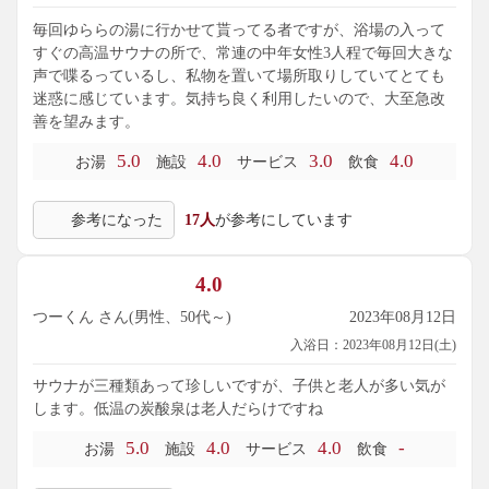
毎回ゆららの湯に行かせて貰ってる者ですが、浴場の入って
すぐの高温サウナの所で、常連の中年女性3人程で毎回大きな
声で喋るっているし、私物を置いて場所取りしていてとても
迷惑に感じています。気持ち良く利用したいので、大至急改
善を望みます。
5.0
4.0
3.0
4.0
お湯
施設
サービス
飲食
参考になった
17人
が参考にしています
4.0
つーくん さん(男性、50代～)
2023年08月12日
入浴日：2023年08月12日(土)
サウナが三種類あって珍しいですが、子供と老人が多い気が
します。低温の炭酸泉は老人だらけですね
5.0
4.0
4.0
-
お湯
施設
サービス
飲食