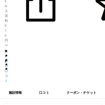
k
m
入
浴
料
8
5
0
円
〜
★
3
8
★
.
3
★
1
件
★
の
★
口
コ
ミ
施設情報
口コミ
クーポン・チケット