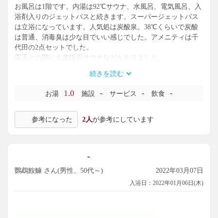
お風呂は1階です。内湯は92℃サウナ、水風呂、電気風呂、入
浴剤入りのジェットバスと続きます。スーパージェットバス
は立浴になっています。人気処は炭酸泉。38℃くらいで炭酸
は普通、消毒臭は少な目でいい感じでした。アメニティは千
代田の2点セットでした。
露天との間にも麦飯石サウナなどがありました。
露天は温泉が中心です。茶色の濁りがある細い水路のような
続きを読む
浴槽です。打たせ湯と足湯もあります。単純泉ですが、色も
ついていて雰囲気はあります。ただし、露天の温泉は塩素臭
1.0
-
-
-
お湯
施設
サービス
飲食
が強くて残念でした。眼が痛くなるレベルでしたので、ちょ
っと強すぎるかなぁ。内湯とかはコンディションよかったの
参考になった
2人
が参考にしています
で、主にそちらで楽しみましたが、できればコンディション
のいい温泉も楽しみたいところです。
-
鸚鵡鮟鱇 さん(男性、50代～)
2022年03月07日
入浴日：2022年01月06日(木)