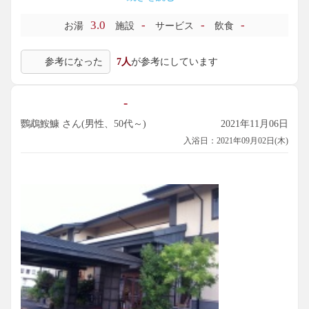
でも入浴ができるようになっていたのが有難いところです。
また利用したいと思います。
3.0
-
-
-
お湯
施設
サービス
飲食
参考になった
7人
が参考にしています
-
鸚鵡鮟鱇 さん(男性、50代～)
2021年11月06日
入浴日：2021年09月02日(木)