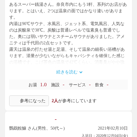
あるスーパー銭湯さん。奈良市内にもう1軒、系列のお店があ
ります。とはいえ、2つは温泉の面ではかなり違いがありま
す。
内湯は90℃サウナ、水風呂、ジェット系、電気風呂、人気な
のは炭酸泉で38℃。炭酸は普通レベルで塩素臭も普通でし
た。奥には弱いサウナとスチームサウナがありました。アメ
ニティは千代田の2点セットです。
露天は温泉の打たせ湯と足湯、そして温泉の細長い浴槽があ
ります。湯量が少ないながらもキャパシティを確保した感じ
の浴槽です。こげ茶色の温泉で42℃くらい。消毒臭がやや強
く、その点がすこぶる残念でした。ここがよくなってくれれ
続きを読む
ば魅力が一段と増しますからね。いい日にあたりたいもので
す。
1.0
-
-
-
お湯
施設
サービス
飲食
参考になった
2人
が参考にしています
-
鸚鵡鮟鱇 さん(男性、50代～)
2021年02月10日
入浴日：2020年12月04日(金)