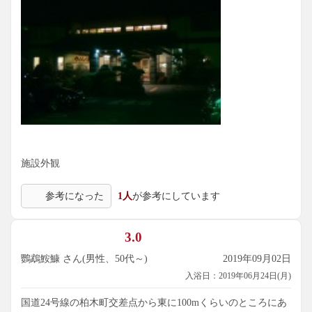
施設外観
参考になった
1人
が参考にしています
3.0
鸚鵡鮟鱇 さん(男性、50代～)
2019年09月02日
入浴日：2019年06月24日(月)
国道24号線の柏木町交差点から東に100mくらいのところにあ