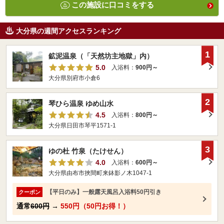
この施設に口コミをする
大分県の週間アクセスランキング
1
鉱泥温泉（「天然坊主地獄」内）
5.0
入浴料：
900円～
大分県別府市小倉6
2
琴ひら温泉 ゆめ山水
4.5
入浴料：
800円～
大分県日田市琴平1571-1
3
ゆの杜 竹泉（たけせん）
4.0
入浴料：
600円～
大分県由布市挾間町来鉢影ノ木1047-1
【平日のみ】一般露天風呂入浴料50円引き
クーポン
通常
600円
→
550円（50円お得！）