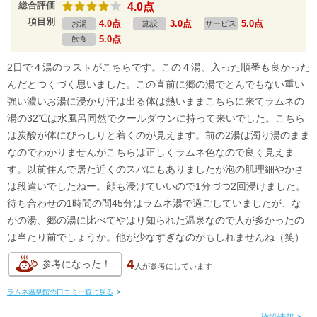
総合評価
4.0点
項目別
4.0点
3.0点
5.0点
お湯
施設
サービス
5.0点
飲食
2日で４湯のラストがこちらです。この４湯、入った順番も良かった
んだとつくづく思いました。この直前に郷の湯でとんでもない重い
強い濃いお湯に浸かり汗は出る体は熱いままこちらに来てラムネの
湯の32℃は水風呂同然でクールダウンに持って来いでした。こちら
は炭酸が体にびっしりと着くのが見えます。前の2湯は濁り湯のまま
なのでわかりませんがこちらは正しくラムネ色なので良く見えま
す。以前住んで居た近くのスパにもありましたが泡の肌理細やかさ
は段違いでしたねー。顔も浸けていいので1分づつ2回浸けました。
待ち合わせの1時間の間45分はラムネ湯で過ごしていましたが、な
がの湯、郷の湯に比べてやはり知られた温泉なので人が多かったの
は当たり前でしょうか。他が少なすぎなのかもしれませんね（笑）
4
参考になった！
人が
参考にしています
ラムネ温泉館の口コミ一覧に戻る
>