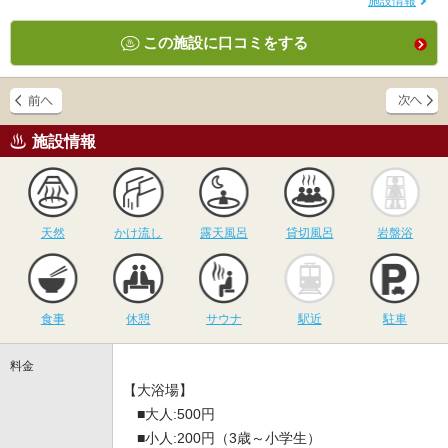
施設情報
この施設に口コミをする
施設情報
天然
かけ流し
露天風呂
貸切風呂
岩
天然
かけ流し
露天風呂
貸切風呂
岩盤浴
食事
休憩
サウナ
駅近
駐
食事
休憩
サウナ
駅近
駐車
料金
【大浴場】
■大人:500円
■小人:200円（3歳～小学生）