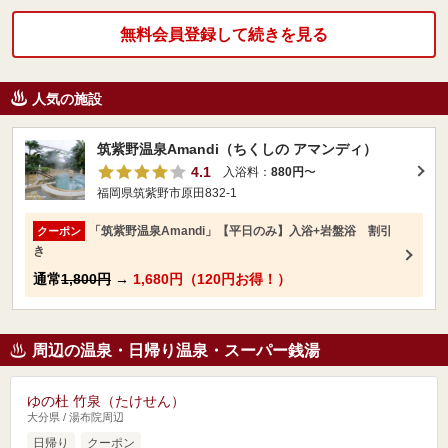
無料会員登録して続きを見る
人気の施設
筑紫野温泉Amandi（ちくしの アマンディ）
4.1
入浴料：
880円
〜
福岡県筑紫野市原田832-1
「筑紫野温泉Amandi」【平日のみ】入浴+岩盤浴 割引
クーポン
き
通常
1,800円
→
1,680円（120円お得！）
周辺の温泉・日帰り温泉・スーパー銭湯
ゆの杜 竹泉（たけせん）
大分県 / 湯布院周辺
日帰り
クーポン