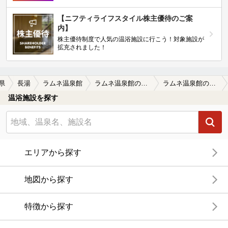
【ニフティライフスタイル株主優待のご案
内】
株主優待制度で人気の温浴施設に行こう！対象施設が
拡充されました！
県
長湯
ラムネ温泉館
ラムネ温泉館の口コミ一覧
ラムネ温泉館の口コミ 2日で４湯のラストがこちらです。この４…
温浴施設を探す
エリアから探す
地図から探す
特徴から探す