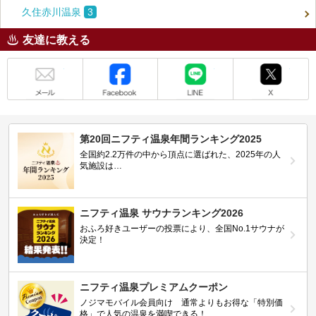
久住赤川温泉
3
友達に教える
メール
Facebook
LINE
X
第20回ニフティ温泉年間ランキング2025
全国約2.2万件の中から頂点に選ばれた、2025年の人
気施設は…
ニフティ温泉 サウナランキング2026
おふろ好きユーザーの投票により、全国No.1サウナが
決定！
ニフティ温泉プレミアムクーポン
ノジマモバイル会員向け 通常よりもお得な「特別価
格」で人気の温泉を満喫できる！