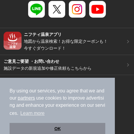
ニフティ温泉アプリ
地図から温泉検索！お得な限定クーポンも！
今すぐダウンロード！
ご意見ご要望 ・お問い合わせ
施設データの新規追加や修正依頼もこちらから
スマートフォン
/
PC
加盟店募集（資料請求）
広告出稿のご案内
By using our services, you agree that we and
our
partners
use cookies to improve advertisi
利用規約
ライフスタイルMEMBERS+規約
ng and enhance your experience on our servi
特定商取引法に基づく表記
ヘルプ
採用情報
ces.
Learn more
運営会社
個人情報保護ポリシー
©NIFTY Lifestyle Co., Ltd.
OK