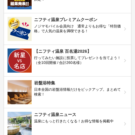
ニフティ温泉プレミアムクーポン
ノジマモバイル会員向け 通常よりもお得な「特別価
格」で人気の温泉を満喫できる！
【ニフティ温泉 百名湯2026】
行ってみたい施設に投票してプレゼントを当てよう！
（全10回開催 / 合計260名様）
岩盤浴特集
日本全国の岩盤浴情報だけをピックアップ。まとめて
検索！
ニフティ温泉ニュース
温泉にもっと行きたくなる！お得な情報を掲載中