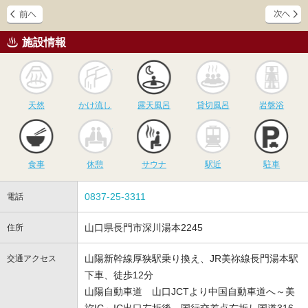
施設情報
天然
かけ流し
露天風呂
貸切風呂
岩
天然
かけ流し
露天風呂
貸切風呂
岩盤浴
食事
休憩
サウナ
駅近
駐
食事
休憩
サウナ
駅近
駐車
0837-25-3311
電話
山口県長門市深川湯本2245
住所
山陽新幹線厚狭駅乗り換え、JR美祢線長門湯本駅
交通アクセス
下車、徒歩12分
山陽自動車道 山口JCTより中国自動車道へ～美