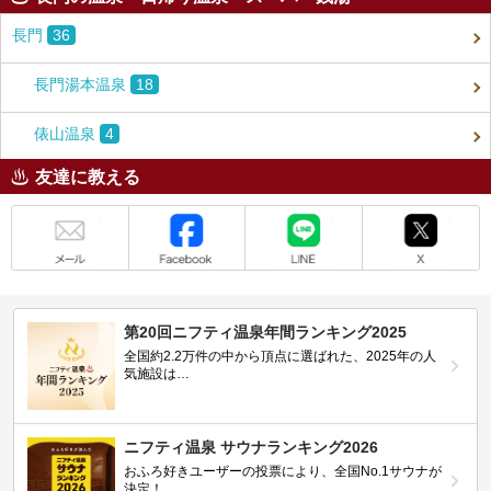
長門
36
長門湯本温泉
18
俵山温泉
4
友達に教える
メール
Facebook
LINE
X
第20回ニフティ温泉年間ランキング2025
全国約2.2万件の中から頂点に選ばれた、2025年の人
気施設は…
ニフティ温泉 サウナランキング2026
おふろ好きユーザーの投票により、全国No.1サウナが
決定！