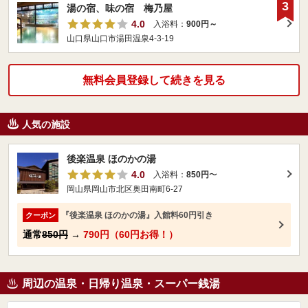
3
湯の宿、味の宿 梅乃屋
4.0
入浴料：
900円～
山口県山口市湯田温泉4-3-19
無料会員登録して続きを見る
人気の施設
後楽温泉 ほのかの湯
4.0
入浴料：
850円
〜
岡山県岡山市北区奥田南町6-27
『後楽温泉 ほのかの湯』入館料60円引き
クーポン
通常
850円
→
790円（60円お得！）
周辺の温泉・日帰り温泉・スーパー銭湯