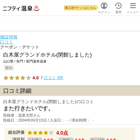
購入済チケットはこちら
ログイン
履歴
メニュー
施設情報
口コミ
クーポン・チケット
白木屋グランドホテル(閉館しました)
山口県 / 長門 / 長門湯本温泉
宿泊
4.0
/
口コミ 4件
口コミ詳細
白木屋グランドホテル(閉館しました)の口コミ
また行きたいです。
投稿者：温泉太郎さん
投稿日：2004年09月15日 / 入浴日： - / 滞在時間： -
総合評価
4.0点
項目別