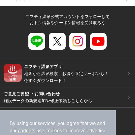
ニフティ温泉公式アカウントをフォローして
おトク情報やクーポン情報を受け取ろう
ニフティ温泉アプリ
地図から温泉検索！お得な限定クーポンも！
今すぐダウンロード！
ご意見ご要望 ・お問い合わせ
施設データの新規追加や修正依頼もこちらから
スマートフォン
/
PC
加盟店募集（資料請求）
広告出稿のご案内
By using our services, you agree that we and
our
partners
use cookies to improve advertisi
利用規約
ライフスタイルMEMBERS+規約