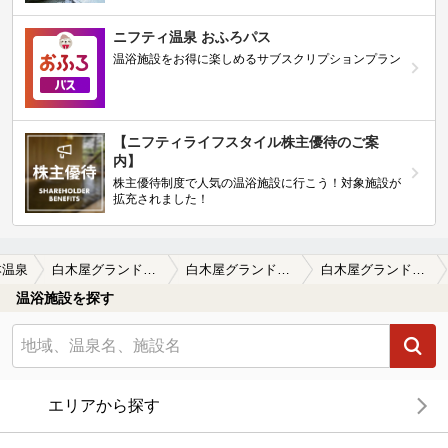
ニフティ温泉 おふろパス
温浴施設をお得に楽しめるサブスクリプションプラン
【ニフティライフスタイル株主優待のご案
内】
株主優待制度で人気の温浴施設に行こう！対象施設が
拡充されました！
本温泉
白木屋グランドホテル(閉館しました)
白木屋グランドホテル(閉館しました)の口コミ一覧
白木屋グランドホテル(閉館しました)の口コミ また行きたいです。
温浴施設を探す
エリアから探す