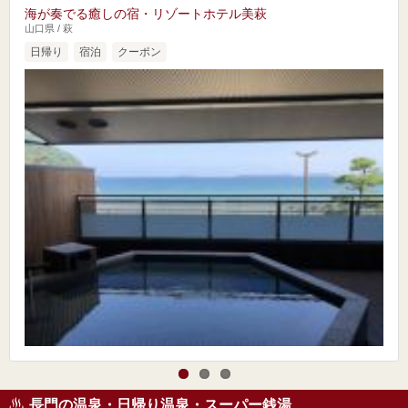
海が奏でる癒しの宿・リゾートホテル美萩
山口県 / 萩
日帰り
宿泊
クーポン
長門の温泉・日帰り温泉・スーパー銭湯