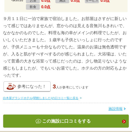
0.0点
0.0点
0.0点
お湯
施設
サービス
0.0点
飲食
９月１１日に一泊で家族で宿泊しました。お部屋はさすがに新しい
って感じではありませんが、窓からのは見える音無川もきれいで、
なかなかのものでした。料理も海の幸がメインの料理でしたが、お
いしくいただきました。１歳半も子供といっしょに行ったのです
が、子供メニューも十分なものでした。温泉のお湯は無色透明です
が、入ると肌がすべすべするのが感じられました。大浴場は、いた
って普通の大きな浴室って感じだったのは、少し物足りないような
感じもしましたが、でもいいお湯でした。ホテルの方の対応もよか
ったです。
3
参考になった！
人が
参考にしています
白木屋グランドホテル(閉館しました)の口コミ一覧に戻る
>
施設情報
この施設に口コミをする