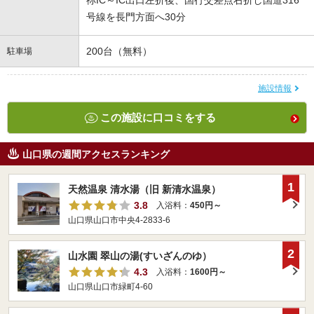
祢IC～IC出口左折後、国行交差点右折し国道316
号線を長門方面へ30分
200台（無料）
駐車場
施設情報
この施設に口コミをする
山口県の週間アクセスランキング
1
天然温泉 清水湯（旧 新清水温泉）
3.8
入浴料：
450円～
山口県山口市中央4-2833-6
2
山水園 翠山の湯(すいざんのゆ）
4.3
入浴料：
1600円～
山口県山口市緑町4-60