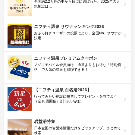
全国約2.2万件の中から頂点に選ばれた、2025年の人
気施設は…
ニフティ温泉 サウナランキング2026
おふろ好きユーザーの投票により、全国No.1サウナが
決定！
ニフティ温泉プレミアムクーポン
ノジマモバイル会員向け 通常よりもお得な「特別価
格」で人気の温泉を満喫できる！
【ニフティ温泉 百名湯2026】
行ってみたい施設に投票してプレゼントを当てよう！
（全10回開催 / 合計260名様）
岩盤浴特集
日本全国の岩盤浴情報だけをピックアップ。まとめて
検索！