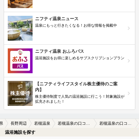
ニフティ温泉ニュース
温泉にもっと行きたくなる！お得な情報を掲載中
ニフティ温泉 おふろパス
温浴施設をお得に楽しめるサブスクリプションプラン
【ニフティライフスタイル株主優待のご案
内】
株主優待制度で人気の温浴施設に行こう！対象施設が
拡充されました！
県
長野周辺
若槻温泉
若槻温泉の口コミ一覧
若槻温泉の口コミ 住宅地の奥に
温浴施設を探す