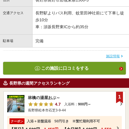
長野県長野市若槻東条1300-3
住所
長野駅よりバス利用、蚊里田神社前にて下車し徒
交通アクセス
歩10分
車：須坂長野東ICから約35分
完備
駐車場
施設情報
この施設に口コミをする
長野県の週間アクセスランキング
1
林檎の湯屋おぶ～
4.7
入浴料：
900円～
長野県松本市石芝3-9-44
入浴＋岩盤温浴 50円引き ※繁忙期利用不可
クーポン