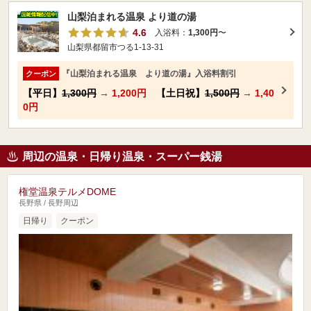
山梨泊まれる温泉 より道の湯
4.6
入浴料：
1,300円
〜
山梨県都留市つる1-13-31
『山梨泊まれる温泉 より道の湯』入浴料割引
クーポン
【平日】
1,300円
→
1,200円
【土日祝】
1,500円
→
1,40
0円
周辺の温泉・日帰り温泉・スーパー銭湯
権堂温泉テルメDOME
長野県 / 長野周辺
日帰り
クーポン