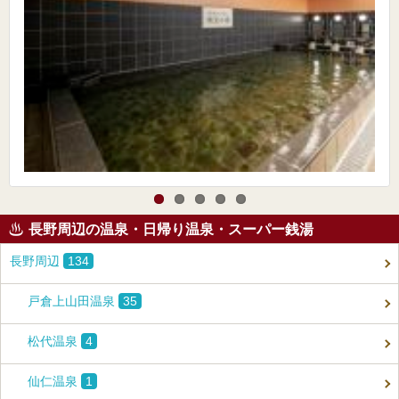
長野周辺の温泉・日帰り温泉・スーパー銭湯
長野周辺
134
戸倉上山田温泉
35
松代温泉
4
仙仁温泉
1