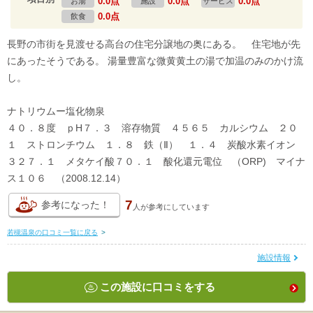
0.0点
0.0点
0.0点
お湯
施設
サービス
0.0点
飲食
長野の市街を見渡せる高台の住宅分譲地の奥にある。 住宅地が先
にあったそうである。 湯量豊富な微黄黄土の湯で加温のみのかけ流
し。
ナトリウムー塩化物泉
４０．８度 ｐH７．３ 溶存物質 ４５６５ カルシウム ２０
１ ストロンチウム １．８ 鉄（Ⅱ） １．４ 炭酸水素イオン
３２７．１ メタケイ酸７０．１ 酸化還元電位 （ORP) マイナ
ス１０６ （2008.12.14）
7
参考になった！
人が
参考にしています
若槻温泉の口コミ一覧に戻る
>
施設情報
この施設に口コミをする