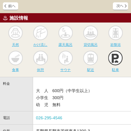
施設情報
天然
かけ流し
露天風呂
貸切風呂
岩
天然
かけ流し
露天風呂
貸切風呂
岩盤浴
食事
休憩
サウナ
駅近
駐
食事
休憩
サウナ
駅近
駐車
料金
大 人 600円（中学生以上）
小学生 300円
幼 児 無料
026-295-4546
電話