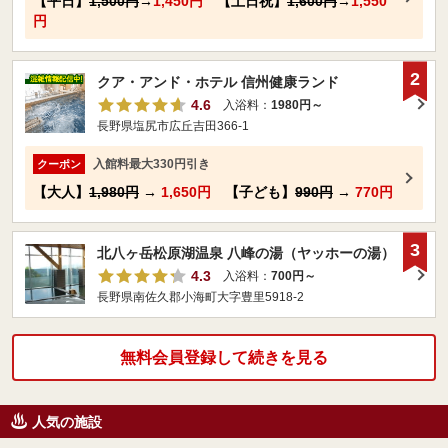
【平日】
1,500円
→
1,450円
【土日祝】
1,600円
→
1,550
円
2
クア・アンド・ホテル 信州健康ランド
4.6
入浴料：
1980円～
長野県塩尻市広丘吉田366-1
入館料最大330円引き
クーポン
【大人】
1,980円
→
1,650円
【子ども】
990円
→
770円
3
北八ヶ岳松原湖温泉 八峰の湯（ヤッホーの湯）
4.3
入浴料：
700円～
長野県南佐久郡小海町大字豊里5918-2
無料会員登録して続きを見る
人気の施設