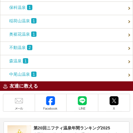
保科温泉
1
稲荷山温泉
1
奥裾花温泉
1
不動温泉
2
森温泉
1
中尾山温泉
1
友達に教える
メール
Facebook
LINE
X
第20回ニフティ温泉年間ランキング2025