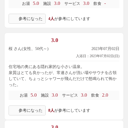
5.0
3.0
3.0
-
お湯
施設
サービス
飲食
サイズの壺湯は、サウナ用の水風呂のようで湯温は30位。こ
ちらも、湯の花がたくさん舞っています。
参考になった
4人
が参考にしています
オープン直後だったので、柵越しに山々を眺めながら、少し
だけ貸切状態でまったりできました。規模としては大きくな
いので、すいている時間帯が狙い目かと思います。
3.0
主な成分: ﾘﾁｳﾑｲｵﾝ0.2mg、ﾅﾄﾘｳﾑｲｵﾝ1162mg、ｱﾝﾓﾆｳﾑｲｵﾝ1.0m
桜 さん(女性、50代～)
2023年07月02日
g、ﾏｸﾞﾈｼｳﾑｲｵﾝ100.8mg、ｶﾙｼｳﾑｲｵﾝ210.3mg、ｽﾄﾛﾝﾁｳﾑｲｵﾝ1.8m
入浴日：2023年07月02日(日)
g、ﾊﾞﾘｳﾑｲｵﾝ0.6mg、ﾏﾝｶﾞﾝｲｵﾝ0.8mg、鉄（II）ｲｵﾝ3.5mg、ﾌｯ化
物ｲｵﾝ0.1mg、塩化物ｲｵﾝ2323mg、臭化物ｲｵﾝ9.0mg、ﾖｳ化物ｲｵﾝ
住宅地の奥にある隠れ家的な小さい温泉。
2.4mg、硫酸ｲｵﾝ0.6mg、炭酸水素ｲｵﾝ345.9mg、ﾒﾀｹｲ酸84.1m
泉質はとても良かったが、常連さんが洗い場やサウナを占領
g、ﾒﾀﾎｳ酸11.7mg、遊離二酸化炭素25.7mg、成分総計4.358g
していて、ちょっとシャワーが飛んだだけで怒鳴られて怖か
った。
5.0
3.0
3.0
2.0
お湯
施設
サービス
飲食
参考になった
8人
が参考にしています
3.0