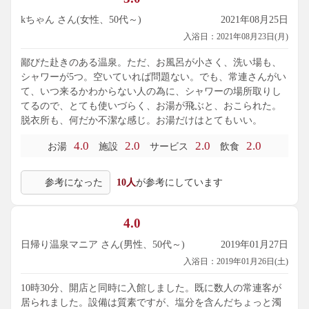
kちゃん さん(女性、50代～)
2021年08月25日
入浴日：2021年08月23日(月)
鄙びた赴きのある温泉。ただ、お風呂が小さく、洗い場も、
シャワーが5つ。空いていれば問題ない。でも、常連さんがい
て、いつ来るかわからない人の為に、シャワーの場所取りし
てるので、とても使いづらく、お湯が飛ぶと、おこられた。
脱衣所も、何だか不潔な感じ。お湯だけはとてもいい。
4.0
2.0
2.0
2.0
お湯
施設
サービス
飲食
参考になった
10人
が参考にしています
4.0
日帰り温泉マニア さん(男性、50代～)
2019年01月27日
入浴日：2019年01月26日(土)
10時30分、開店と同時に入館しました。既に数人の常連客が
居られました。設備は質素ですが、塩分を含んだちょっと濁