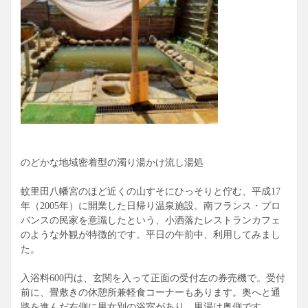
のどかな地域密着型の濁り湯かけ流し湯処
蚊里田八幡宮のほど近くの山すそにひっそりと佇む、平成17
年（2005年）に開業した日帰り温泉施設。南フランス・プロ
バンスの民家を意識したという、小洒落たレストランカフェ
のような外観が特徴的です。平日の午前中、利用してみまし
た。
入浴料600円は、玄関を入って正面の受付左の券売機で。受付
前に、畳敷きの休憩所兼軽食コーナーもあります。奥へと通
路を進んだ右側に男女別の浴室があり、男湯は奥側です。