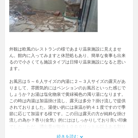
外観は欧風のレストランの様であまり温泉施設に見えませ
ん。館内に入ってみますと休憩処もあり、簡単な食事も出来
るので小さくても施設タイプは日帰り温泉施設になると思い
ます。
お風呂は５～６人サイズの内湯に２～３人サイズの露天があ
りまして、雰囲気的にはペンションのお風呂といった感じで
しょうか？お湯は塩化物泉で黄緑褐色の濁り湯になります。
この時は内湯は加温掛け流し、露天は多分？掛け流しで提供
されておりました。湯使い的には泉温が約４１度ですので季
節に応じて加温する様です。この日は露天の方が純粋な掛け
流しの為か？香り(金気）的にははしっかりしており良い印象
でした。ただ、湧出量が毎分１０００リットル以上ある割り
に、源泉投入量が普通すぎて、私的にはもう少し豪快さが欲
続きを読む