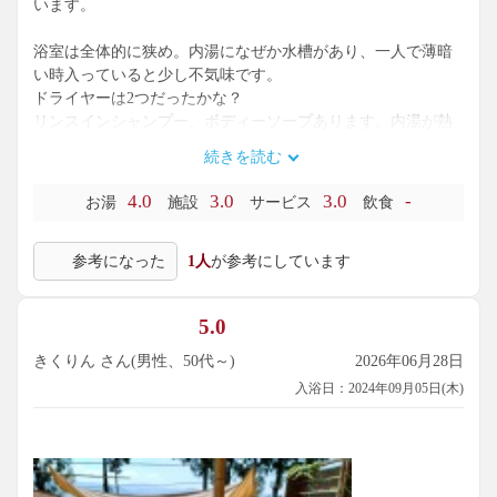
います。
浴室は全体的に狭め。内湯になぜか水槽があり、一人で薄暗
い時入っていると少し不気味です。
ドライヤーは2つだったかな？
リンスインシャンプー、ボディーソープあります。内湯が熱
め、露天がぬるめでした。
続きを読む
露天風呂は加温なしのお風呂があるのですが、冬の印象が強
4.0
3.0
3.0
-
お湯
施設
サービス
飲食
くて初めは鯉の泳いでる池かと思っていましたが、気候がい
い時期は日陰も作って頂き、ぬる湯として最高だと思いま
参考になった
1人
が参考にしています
す。が、中が見えなくて入るのが怖く足を入れるので精一杯
でした。常連さんはざぶざぶ！と気持ちよさそうに入ってま
した！ラジオ流しながら温泉に入る方に初めてお会いしまし
5.0
た。地域に密着してるんだなぁと思いました。
きくりん さん(男性、50代～)
2026年06月28日
サウナは狭いですが本格的でお気に入り。
入浴日：2024年09月05日(木)
水風呂もあります。
施設の一部は昆虫？だったかな？の展示のようなものもあり
ます。