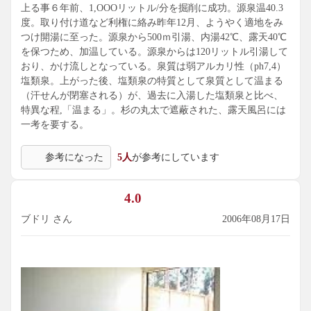
上る事６年前、1,OOOリットル/分を掘削に成功。源泉温40.3
度。取り付け道など利権に絡み昨年12月、ようやく適地をみ
つけ開湯に至った。源泉から500ｍ引湯、内湯42℃、露天40℃
を保つため、加温している。源泉からは120リットル引湯して
おり、かけ流しとなっている。泉質は弱アルカリ性（ph7,4）
塩類泉。上がった後、塩類泉の特質として泉質として温まる
（汗せんが閉塞される）が、過去に入湯した塩類泉と比べ、
特異な程,「温まる」。杉の丸太で遮蔽された、露天風呂には
一考を要する。
参考になった
5人
が参考にしています
4.0
ブドリ さん
2006年08月17日