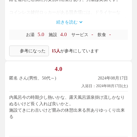
コインレス鍵付ロッカーがある脱衣場には、ドライヤーな
し。浴室に入ると、左側に5人分のシャワー付カランがある洗
続きを読む
い場。アメニティは一般的なものです。
5.0
4.0
-
-
お湯
施設
サービス
飲食
右側に4人サイズのタイル張り石枠内湯があり、黄褐色に濁っ
たナトリウムー塩化物温泉（源泉名: 若槻温泉）がかけ流しに
参考になった
15人
が参考にしています
されています。泉温37.6℃を加水なし・加温ありで、41℃位で
供給。PH7.3で、肌がややスベスベする浴感です。循環・消毒
なし。
4.0
続いて、外にある露天風呂へ。右側に屋根付き4人サイズのタ
匿名 さん(男性、50代～)
2024年08月17日
イル張り石枠扇形浴槽があり、湯温は42℃位。こちらも加温
入浴日：2024年08月17日(土)
ありです。
内風呂今の時期少し熱いかな、露天風呂源泉掛け流しかなり
向かいのターフが付いた6人サイズ石造り浴槽は、湯温が37℃
ぬるいけど長く入れば良いかと。
位。こちらは、源泉かけ流しで、赤茶色の湯の花が見られま
施設てきにわ古いけど畳みの休憩出来る所ありゆっくり出来
す。鯉の湯口から注がれ、湯を口に含むとほんのりと鉄臭が
る
して旨じょっぱい味がします。
サウナもありますが、火災によりこの時は使用不可。隣の1人