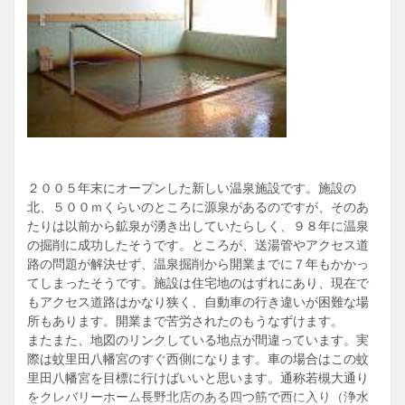
２００５年末にオープンした新しい温泉施設です。施設の
北、５００ｍくらいのところに源泉があるのですが、そのあ
たりは以前から鉱泉が湧き出していたらしく、９８年に温泉
の掘削に成功したそうです。ところが、送湯管やアクセス道
路の問題が解決せず、温泉掘削から開業までに７年もかかっ
てしまったそうです。施設は住宅地のはずれにあり、現在で
もアクセス道路はかなり狭く、自動車の行き違いが困難な場
所もあります。開業まで苦労されたのもうなずけます。
またまた、地図のリンクしている地点が間違っています。実
際は蚊里田八幡宮のすぐ西側になります。車の場合はこの蚊
里田八幡宮を目標に行けばいいと思います。通称若槻大通り
をクレバリーホーム長野北店のある四つ筋で西に入り（浄水