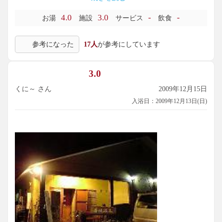
しかったです。(贅沢感が味わいたかったです！）
4.0
3.0
-
-
お湯
施設
サービス
飲食
最後に空いていればの話ですが、隠れ家的雰囲気でのんびり
出来そうな印象で私的には良い印象でした。
参考になった
17人
が参考にしています
※５００円 １１時～２２時
3.0
くに～ さん
2009年12月15日
入浴日：2009年12月13日(日)