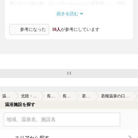
場より一つ南の角。クレバリーホームとは反対側へ）、神社
の入り口を越して最初の辻を右折、案内に従ってほぼ道なり
続きを読む
に進むと到着します。
道の突き当たり、林を背にして施設の建物は建っています。
参考になった
10人
が参考にしています
明るい色調でまとめられた、美容院かレストランと思えるよ
うな建物です。建物に入るとすぐ、履物を脱ぐようになって
いるのですが、家の玄関で履物を脱ぐというような感じで
す。少し戸惑いました。脱衣場、浴室ともに広くはありませ
ん。内湯と無雪期のみの露天風呂があります。タイル張り木
枠の湯船と石造りの湯船があり、男女交代制なっています。
内湯は７～８人、露天風呂は４～５人が入れる程度の大きさ
1/1
です。施設の規模からして妥当な大きさではないかと思いま
した。
お湯はＮａ－塩化物泉で、黄褐色に濁っています。金気臭が
あり、味も塩味とともに金気味がします。オープン間もない
温泉TOP
北陸・甲信越
長野県
長野周辺
若槻温泉
若槻温泉の口コミ一覧
というのに、すでに湯船の縁や床が赤茶けた色に変色してい
温浴施設を探す
ました。成分の豊富さを示しています。源泉の温度が４０．
８℃とやや低めのため、状況に応じて加温はしていますが、
湧出量が十分なため、加水の必要はなく、どの湯船も放流式
（掛け流し）になっています。お湯に浸かると肌にかすかに
泡がまとわりついてきます。露天風呂の周りが丸太の塀に囲
エリアから探す