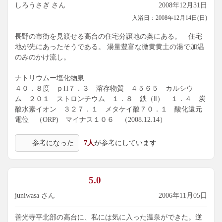
しろうさぎ さん
2008年12月31日
入浴日：2008年12月14日(日)
長野の市街を見渡せる高台の住宅分譲地の奥にある。 住宅
地が先にあったそうである。 湯量豊富な微黄黄土の湯で加温
のみのかけ流し。
ナトリウムー塩化物泉
４０．８度 ｐH７．３ 溶存物質 ４５６５ カルシウ
ム ２０１ ストロンチウム １．８ 鉄（Ⅱ） １．４ 炭
酸水素イオン ３２７．１ メタケイ酸７０．１ 酸化還元
電位 （ORP) マイナス１０６ （2008.12.14）
参考になった
7人
が参考にしています
5.0
juniwasa さん
2006年11月05日
善光寺平北部の高台に、私には気に入った温泉ができた。逆