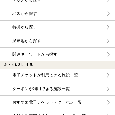
まれていて展望が利かないのが残念ですが、風に吹かれなが
らやや温めの湯に浸かっていると時の流れを忘れてしまいそ
うになりました。
地図から探す
スタッフの方も親切でした。暇な時間帯だったこともありま
すが、遠方から来たならと、蚊里田神社への近道をわざわざ
特徴から探す
途中まで案内してくださいました。家庭的で温かみある施設
でとても好印象を持ちました。アクセス道路の狭さ以外はお
勧めです。
温泉地から探す
関連キーワードから探す
おトクに利用する
電子チケットが利用できる施設一覧
クーポンが利用できる施設一覧
おすすめ電子チケット・クーポン一覧