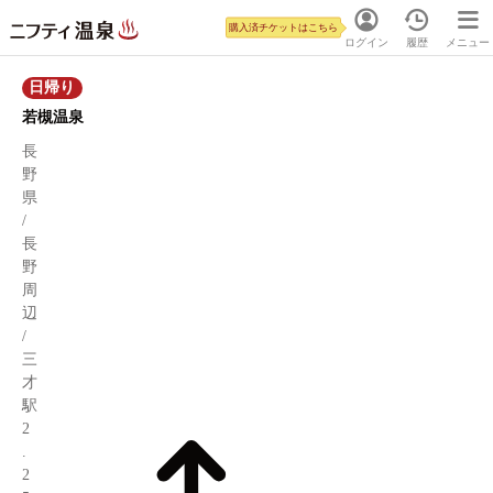
購入済チケットはこちら
ログイン
履歴
メニュー
日帰り
若槻温泉
長
野
県
/
長
野
周
辺
/
三
才
駅
2
.
2