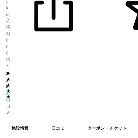
5
k
m
入
浴
料
6
0
0
円
〜
★
3
1
★
.
1
★
8
件
★
の
★
口
コ
ミ
施設情報
口コミ
クーポン・チケット