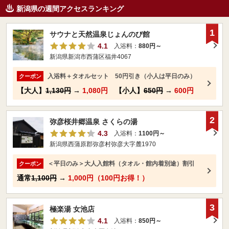
新潟県の週間アクセスランキング
1
サウナと天然温泉じょんのび館
4.1
入浴料：
880円～
新潟県新潟市西蒲区福井4067
入浴料＋タオルセット 50円引き（小人は平日のみ）
クーポン
【大人】
1,130円
→
1,080円
【小人】
650円
→
600円
2
弥彦桜井郷温泉 さくらの湯
4.3
入浴料：
1100円～
新潟県西蒲原郡弥彦村弥彦大字麓1970
＜平日のみ＞大人入館料（タオル・館内着別途）割引
クーポン
通常
1,100円
→
1,000円（100円お得！）
3
極楽湯 女池店
4.1
入浴料：
850円～