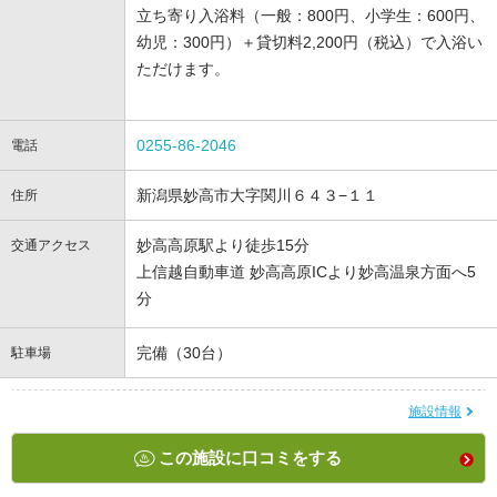
立ち寄り入浴料（一般：800円、小学生：600円、
幼児：300円）＋貸切料2,200円（税込）で入浴い
ただけます。
0255-86-2046
電話
新潟県妙高市大字関川６４３−１１
住所
妙高高原駅より徒歩15分
交通アクセス
上信越自動車道 妙高高原ICより妙高温泉方面へ5
分
完備（30台）
駐車場
施設情報
この施設に口コミをする