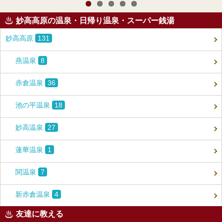
妙高高原の温泉・日帰り温泉・スーパー銭湯
妙高高原
131
燕温泉
8
赤倉温泉
36
池の平温泉
18
妙高温泉
27
蓮華温泉
1
関温泉
7
新赤倉温泉
4
友達に教える