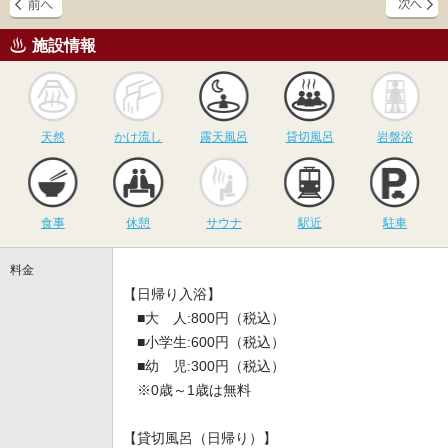
施設情報
天然
かけ流し
露天風呂
貸切風呂
岩
天然
かけ流し
露天風呂
貸切風呂
岩盤浴
食事
休憩
サウナ
駅近
駐
食事
休憩
サウナ
駅近
駐車
料金
【日帰り入浴】
■大 人:800円（税込）
■小学生:600円（税込）
■幼 児:300円（税込）
※0歳～1歳は無料
【貸切風呂（日帰り）】