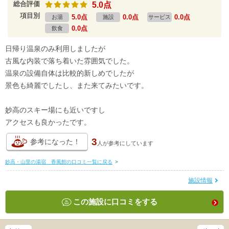
総合評価
5.0点
項目別
5.0点
0.0点
0.0点
お湯
施設
サービス
0.0点
飲食
日帰り温泉のみ利用しましたが
古風な内装で落ち着いた雰囲気でした。
温泉の設備自体は比較的新しめでしたが
景色も綺麗でしたし、また来てみたいです。
妙高のスキー場にも近いですし
アクセスも良かったです。
3
参考になった！
人が
参考にしています
妙高・山里の湯宿 香風館の口コミ一覧に戻る
>
施設情報
この施設に口コミをする