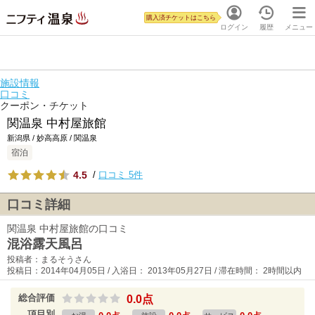
購入済チケットはこちら
ログイン
履歴
メニュー
施設情報
口コミ
クーポン・チケット
関温泉 中村屋旅館
新潟県 / 妙高高原 / 関温泉
宿泊
4.5
/
口コミ 5件
口コミ詳細
関温泉 中村屋旅館の口コミ
混浴露天風呂
投稿者：まるそうさん
投稿日：2014年04月05日 / 入浴日： 2013年05月27日 / 滞在時間： 2時間以内
総合評価
0.0点
項目別