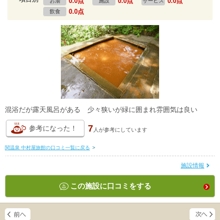
0.0点
0.0点
0.0点
お湯
施設
サービス
0.0点
飲食
混浴だが露天風呂がある 少々狭いが緑に囲まれ雰囲気は良い
7
参考になった！
人が
参考にしています
関温泉 中村屋旅館の口コミ一覧に戻る
>
施設情報
この施設に口コミをする