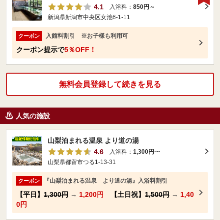
4.1
入浴料：
850円～
新潟県新潟市中央区女池6-1-11
入館料割引 ※お子様も利用可
クーポン
クーポン提示で
5％OFF！
無料会員登録して続きを見る
人気の施設
山梨泊まれる温泉 より道の湯
4.6
入浴料：
1,300円
〜
山梨県都留市つる1-13-31
『山梨泊まれる温泉 より道の湯』入浴料割引
クーポン
【平日】
1,300円
→
1,200円
【土日祝】
1,500円
→
1,40
0円