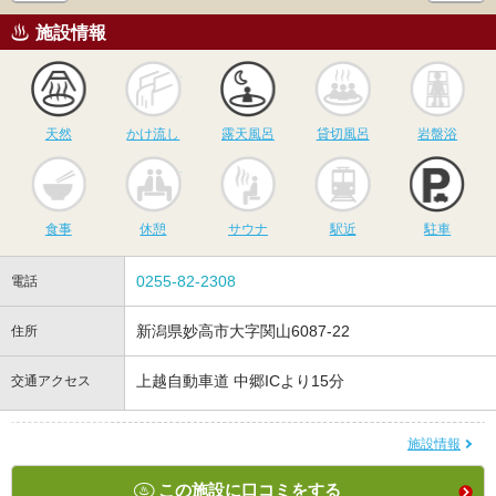
施設情報
天然
かけ流し
露天風呂
貸切風呂
岩
天然
かけ流し
露天風呂
貸切風呂
岩盤浴
食事
休憩
サウナ
駅近
駐
食事
休憩
サウナ
駅近
駐車
0255-82-2308
電話
新潟県妙高市大字関山6087-22
住所
上越自動車道 中郷ICより15分
交通アクセス
施設情報
この施設に口コミをする