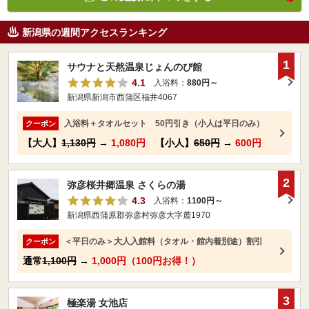
新潟県の週間アクセスランキング
1
サウナと天然温泉じょんのび館
4.1
入浴料：
880円～
新潟県新潟市西蒲区福井4067
入浴料＋タオルセット 50円引き（小人は平日のみ）
クーポン
【大人】
1,130円
→
1,080円
【小人】
650円
→
600円
2
弥彦桜井郷温泉 さくらの湯
4.3
入浴料：
1100円～
新潟県西蒲原郡弥彦村弥彦大字麓1970
＜平日のみ＞大人入館料（タオル・館内着別途）割引
クーポン
通常
1,100円
→
1,000円（100円お得！）
3
極楽湯 女池店