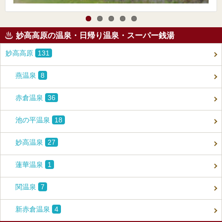
妙高高原の温泉・日帰り温泉・スーパー銭湯
妙高高原
131
燕温泉
8
赤倉温泉
36
池の平温泉
18
妙高温泉
27
蓮華温泉
1
関温泉
7
新赤倉温泉
4