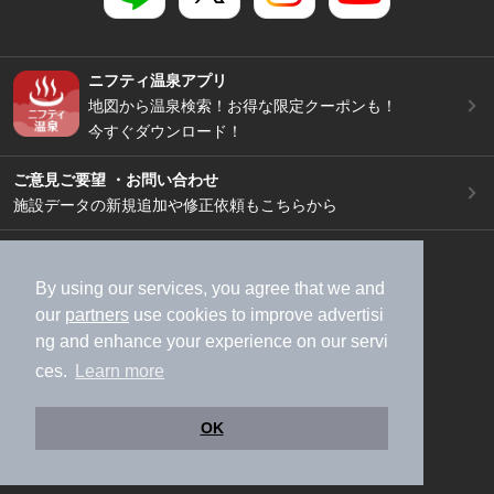
ニフティ温泉アプリ
地図から温泉検索！お得な限定クーポンも！
今すぐダウンロード！
ご意見ご要望 ・お問い合わせ
施設データの新規追加や修正依頼もこちらから
スマートフォン
/
PC
加盟店募集（資料請求）
広告出稿のご案内
By using our services, you agree that we and
our
partners
use cookies to improve advertisi
利用規約
ライフスタイルMEMBERS+規約
ng and enhance your experience on our servi
特定商取引法に基づく表記
ヘルプ
採用情報
ces.
Learn more
運営会社
個人情報保護ポリシー
©NIFTY Lifestyle Co., Ltd.
OK