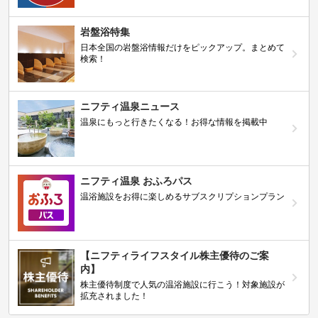
岩盤浴特集
日本全国の岩盤浴情報だけをピックアップ。まとめて
検索！
ニフティ温泉ニュース
温泉にもっと行きたくなる！お得な情報を掲載中
ニフティ温泉 おふろパス
温浴施設をお得に楽しめるサブスクリプションプラン
【ニフティライフスタイル株主優待のご案
内】
株主優待制度で人気の温浴施設に行こう！対象施設が
拡充されました！