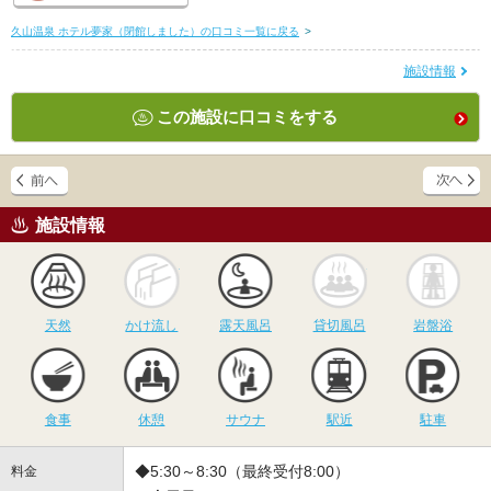
久山温泉 ホテル夢家（閉館しました）の口コミ一覧に戻る
>
施設情報
この施設に口コミをする
施設情報
天然
かけ流し
露天風呂
貸切風呂
岩
天然
かけ流し
露天風呂
貸切風呂
岩盤浴
食事
休憩
サウナ
駅近
駐
食事
休憩
サウナ
駅近
駐車
◆5:30～8:30（最終受付8:00）
料金