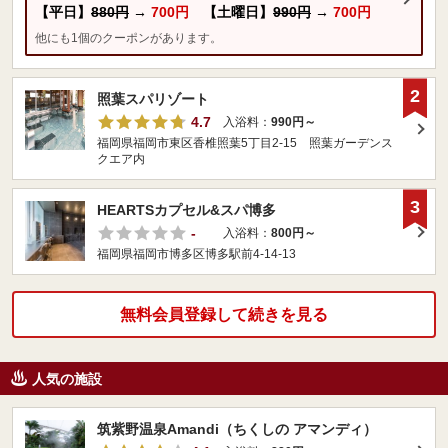
【平日】
880円
→
700円
【土曜日】
990円
→
700円
他にも1個のクーポンがあります。
2
照葉スパリゾート
4.7
入浴料：
990円～
福岡県福岡市東区香椎照葉5丁目2-15 照葉ガーデンス
クエア内
3
HEARTSカプセル&スパ博多
-
入浴料：
800円～
福岡県福岡市博多区博多駅前4-14-13
無料会員登録して続きを見る
人気の施設
筑紫野温泉Amandi（ちくしの アマンディ）