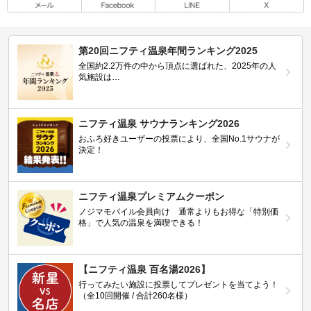
第20回ニフティ温泉年間ランキング2025
全国約2.2万件の中から頂点に選ばれた、2025年の人
気施設は…
ニフティ温泉 サウナランキング2026
おふろ好きユーザーの投票により、全国No.1サウナが
決定！
ニフティ温泉プレミアムクーポン
ノジマモバイル会員向け 通常よりもお得な「特別価
格」で人気の温泉を満喫できる！
【ニフティ温泉 百名湯2026】
行ってみたい施設に投票してプレゼントを当てよう！
（全10回開催 / 合計260名様）