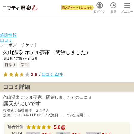
購入済チケットはこちら
ログイン
履歴
メニュー
施設情報
口コミ
クーポン・チケット
久山温泉 ホテル夢家（閉館しました）
福岡県 / 宗像 / 久山温泉
日帰り
宿泊
3.6
/
口コミ 20件
口コミ詳細
久山温泉 ホテル夢家（閉館しました）の口コミ
露天がよいです
投稿者：高橋由伸 ２４さん
投稿日：2004年11月02日 / 入浴日： - / 滞在時間： -
総合評価
5.0点
項目別