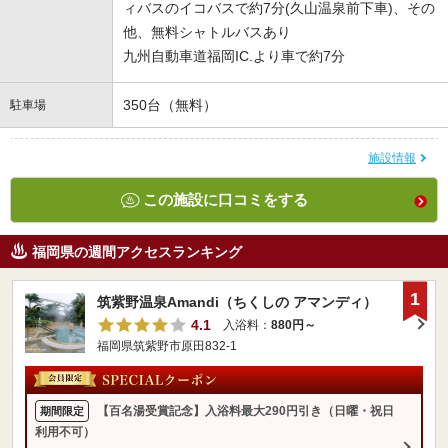
ィバスのイコバスで約7分(久山温泉前下車)、その
他、無料シャトルバスあり
九州自動車道福岡IC.より車で約7分
350台（無料）
駐車場
施設情報
この施設に口コミをする
福岡県の週間アクセスランキング
1
筑紫野温泉Amandi（ちくしの アマンディ）
4.1
入浴料：
880円～
福岡県筑紫野市原田832-1
【百名湯受賞記念】入浴料最大290円引き（日曜・祝日
期間限定
利用不可）