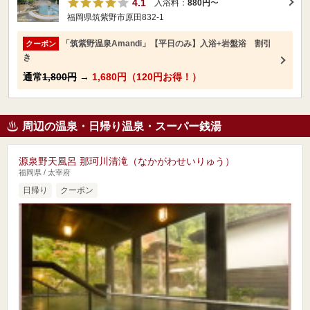
4.1
入浴料：
880円
〜
福岡県筑紫野市原田832-1
「筑紫野温泉Amandi」【平日のみ】入浴+岩盤浴 割引
クーポン
き
通常
1,800円
→
1,680円（120円お得！）
周辺の温泉・日帰り温泉・スーパー銭湯
源泉野天風呂 那珂川清滝（なかがわせいりゅう）
福岡県 / 太宰府
日帰り
クーポン