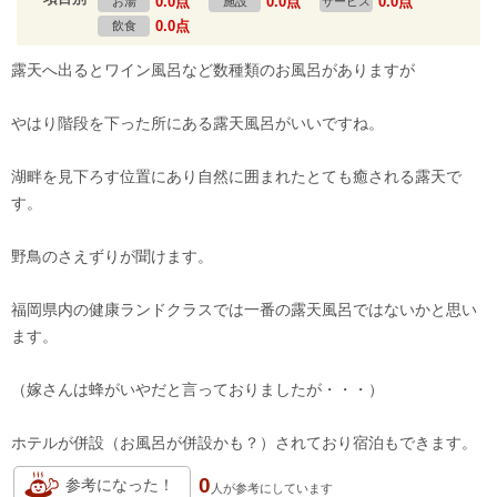
0.0点
0.0点
0.0点
お湯
施設
サービス
0.0点
飲食
露天へ出るとワイン風呂など数種類のお風呂がありますが
やはり階段を下った所にある露天風呂がいいですね。
湖畔を見下ろす位置にあり自然に囲まれたとても癒される露天で
す。
野鳥のさえずりが聞けます。
福岡県内の健康ランドクラスでは一番の露天風呂ではないかと思い
ます。
（嫁さんは蜂がいやだと言っておりましたが・・・）
ホテルが併設（お風呂が併設かも？）されており宿泊もできます。
0
参考になった！
人が
参考にしています