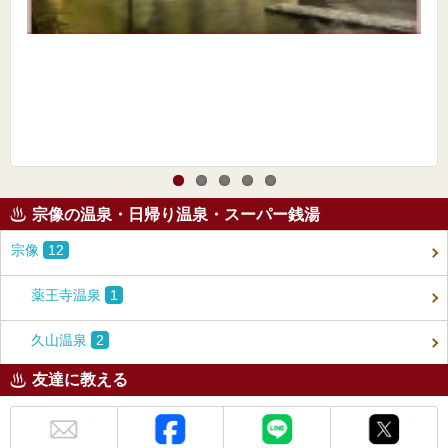
宗像の温泉・日帰り温泉・スーパー銭湯
宗像
12
薬王寺温泉
1
久山温泉
2
友達に教える
メール
Facebook
LINE
X