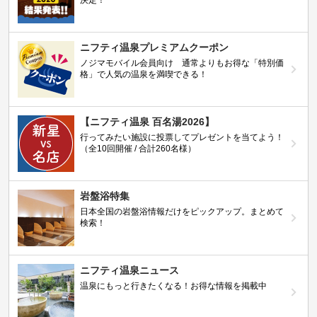
ニフティ温泉プレミアムクーポン
ノジマモバイル会員向け 通常よりもお得な「特別価
格」で人気の温泉を満喫できる！
【ニフティ温泉 百名湯2026】
行ってみたい施設に投票してプレゼントを当てよう！
（全10回開催 / 合計260名様）
岩盤浴特集
日本全国の岩盤浴情報だけをピックアップ。まとめて
検索！
ニフティ温泉ニュース
温泉にもっと行きたくなる！お得な情報を掲載中