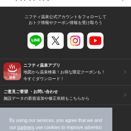
ニフティ温泉公式アカウントをフォローして
おトク情報やクーポン情報を受け取ろう
ニフティ温泉アプリ
地図から温泉検索！お得な限定クーポンも！
今すぐダウンロード！
ご意見ご要望 ・お問い合わせ
施設データの新規追加や修正依頼もこちらから
スマートフォン
/
PC
加盟店募集（資料請求）
広告出稿のご案内
By using our services, you agree that we and
our
partners
use cookies to improve advertisi
利用規約
ライフスタイルMEMBERS+規約