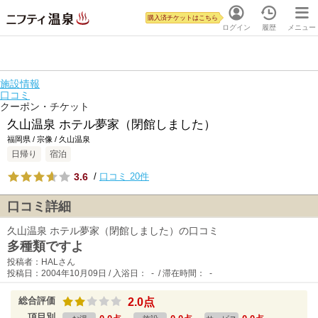
購入済チケットはこちら
ログイン
履歴
メニュー
施設情報
口コミ
クーポン・チケット
久山温泉 ホテル夢家（閉館しました）
福岡県 / 宗像 / 久山温泉
日帰り
宿泊
3.6
/
口コミ 20件
口コミ詳細
久山温泉 ホテル夢家（閉館しました）の口コミ
多種類ですよ
投稿者：HALさん
投稿日：2004年10月09日 / 入浴日： - / 滞在時間： -
総合評価
2.0点
項目別