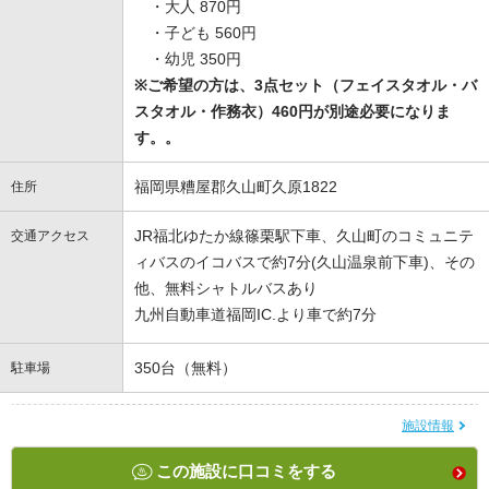
・大人 870円
・子ども 560円
・幼児 350円
※ご希望の方は、3点セット（フェイスタオル・バ
スタオル・作務衣）460円が別途必要になりま
す。。
福岡県糟屋郡久山町久原1822
住所
JR福北ゆたか線篠栗駅下車、久山町のコミュニテ
交通アクセス
ィバスのイコバスで約7分(久山温泉前下車)、その
他、無料シャトルバスあり
九州自動車道福岡IC.より車で約7分
350台（無料）
駐車場
施設情報
この施設に口コミをする