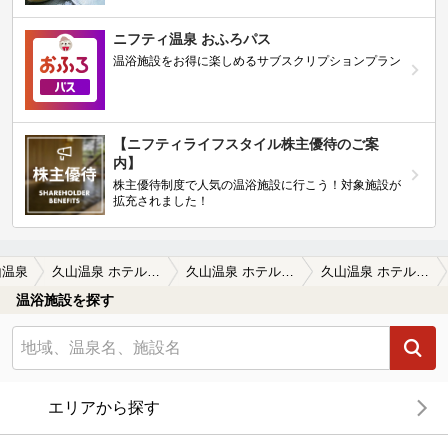
ニフティ温泉 おふろパス
温浴施設をお得に楽しめるサブスクリプションプラン
【ニフティライフスタイル株主優待のご案
内】
株主優待制度で人気の温浴施設に行こう！対象施設が
拡充されました！
山温泉
久山温泉 ホテル夢家（閉館しました）
久山温泉 ホテル夢家（閉館しました）の口コミ一覧
久山温泉 ホテル夢家（閉館しました）の口コミ 多種類ですよ
温浴施設を探す
エリアから探す