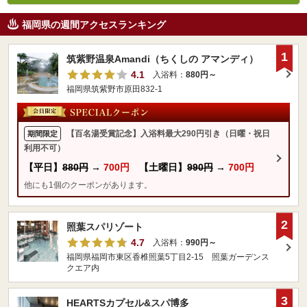
福岡県の週間アクセスランキング
1
筑紫野温泉Amandi（ちくしの アマンディ）
4.1
入浴料：
880円～
福岡県筑紫野市原田832-1
【百名湯受賞記念】入浴料最大290円引き（日曜・祝日
期間限定
利用不可）
【平日】
880円
→
700円
【土曜日】
990円
→
700円
他にも1個のクーポンがあります。
2
照葉スパリゾート
4.7
入浴料：
990円～
福岡県福岡市東区香椎照葉5丁目2-15 照葉ガーデンス
クエア内
3
HEARTSカプセル&スパ博多