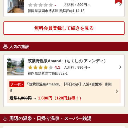
-
入浴料：
800円～
福岡県福岡市博多区博多駅前4-14-13
無料会員登録して続きを見る
人気の施設
筑紫野温泉Amandi（ちくしの アマンディ）
4.1
入浴料：
880円
〜
福岡県筑紫野市原田832-1
「筑紫野温泉Amandi」【平日のみ】入浴+岩盤浴 割引
クーポン
き
通常
1,800円
→
1,680円（120円お得！）
周辺の温泉・日帰り温泉・スーパー銭湯