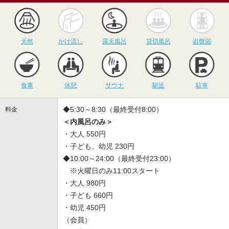
天然
かけ流し
露天風呂
貸切風呂
岩
天然
かけ流し
露天風呂
貸切風呂
岩盤浴
食事
休憩
サウナ
駅近
駐
食事
休憩
サウナ
駅近
駐車
◆5:30～8:30（最終受付8:00）
料金
＜内風呂のみ＞
・大人 550円
・子ども、幼児 230円
◆10:00～24:00（最終受付23:00）
※火曜日のみ11:00スタート
・大人 980円
・子ども 660円
・幼児 450円
（会員）