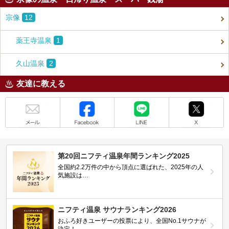
宗像
12
薬王寺温泉
1
久山温泉
2
友達に教える
メール
Facebook
LINE
X
第20回ニフティ温泉年間ランキング2025
全国約2.2万件の中から頂点に選ばれた、2025年の人
気施設は…
ニフティ温泉 サウナランキング2026
おふろ好きユーザーの投票により、全国No.1サウナが
決定！