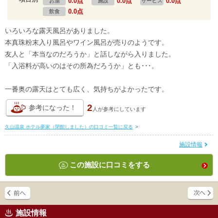
0.0点
0.0点
0.0点
お湯
施設
サービス
0.0点
飲食
いろいろな露天風呂がありました。
本真珠粉末入り風呂やワイン風呂が売りのようです。
友人と「本当なのだろうか」と話しながら入りました。
「入浴料が高いのはその所為だろうか」とも･･･。
一番奥の露天はとても広く、気持ちがよかったです。
2
参考になった！
人が
参考にしています
久山温泉 ホテル夢家（閉館しました）の口コミ一覧に戻る
>
施設情報
この施設に口コミをする
施設情報