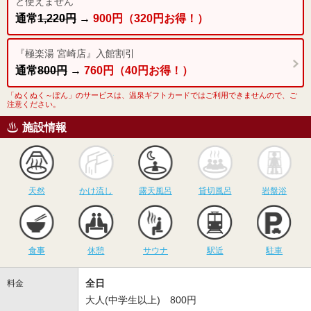
と使えません
通常
1,220円
→
900円（320円お得！）
『極楽湯 宮崎店』入館割引
通常
800円
→
760円（40円お得！）
「ぬくぬく～ぽん」のサービスは、温泉ギフトカードではご利用できませんので、ご
注意ください。
施設情報
天然
かけ流し
露天風呂
貸切風呂
岩
天然
かけ流し
露天風呂
貸切風呂
岩盤浴
食事
休憩
サウナ
駅近
駐
食事
休憩
サウナ
駅近
駐車
全日
料金
大人(中学生以上) 800円