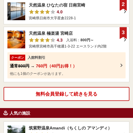
2
天然温泉 ひなたの宿 日南宮崎
4.0
宮崎県日南市大字星倉2228-1
3
天然温泉 極楽湯 宮崎店
4.3
入浴料：
800円～
宮崎県宮崎市高千穂通1-3-22 エースランド内2階
入館料割引
クーポン
通常
800円
→
760円（40円お得！）
他にも1個のクーポンがあります。
無料会員登録して続きを見る
人気の施設
筑紫野温泉Amandi（ちくしの アマンディ）