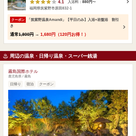
4.1
入浴料：
880円
〜
福岡県筑紫野市原田832-1
「筑紫野温泉Amandi」【平日のみ】入浴+岩盤浴 割引
クーポン
き
通常
1,800円
→
1,680円（120円お得！）
周辺の温泉・日帰り温泉・スーパー銭湯
霧島国際ホテル
鹿児島県 / 霧島
日帰り
宿泊
クーポン