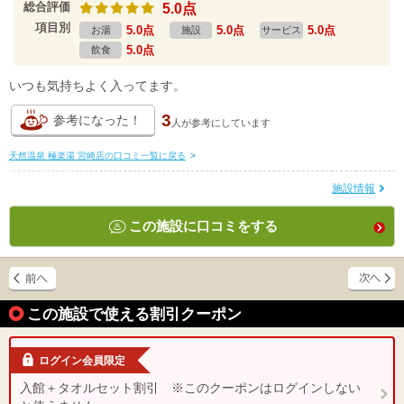
総合評価
5.0点
項目別
5.0点
5.0点
5.0点
お湯
施設
サービス
5.0点
飲食
いつも気持ちよく入ってます。
3
参考になった！
人が
参考にしています
天然温泉 極楽湯 宮崎店の口コミ一覧に戻る
>
施設情報
この施設に口コミをする
この施設で使える割引クーポン
ログイン会員限定
入館＋タオルセット割引 ※このクーポンはログインしない