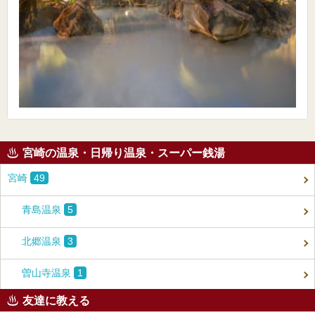
宮崎の温泉・日帰り温泉・スーパー銭湯
宮崎
49
青島温泉
5
北郷温泉
3
曽山寺温泉
1
友達に教える