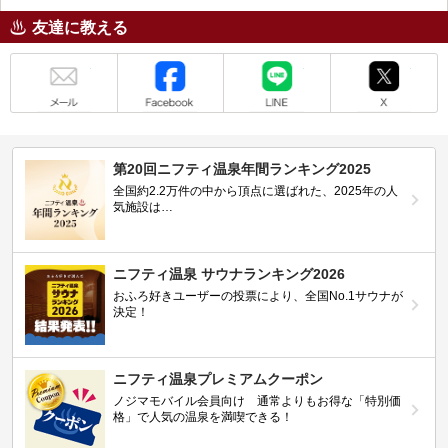
友達に教える
メール
Facebook
LINE
X
第20回ニフティ温泉年間ランキング2025
全国約2.2万件の中から頂点に選ばれた、2025年の人
気施設は…
ニフティ温泉 サウナランキング2026
おふろ好きユーザーの投票により、全国No.1サウナが
決定！
ニフティ温泉プレミアムクーポン
ノジマモバイル会員向け 通常よりもお得な「特別価
格」で人気の温泉を満喫できる！