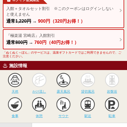
入館＋タオルセット割引 ※このクーポンはログインしない
と使えません
通常
1,220円
→
900円（320円お得！）
『極楽湯 宮崎店』入館割引
通常
800円
→
760円（40円お得！）
「ぬくぬく～ぽん」のサービスは、温泉ギフトカードではご利用できませんので、ご
注意ください。
施設情報
天然
かけ流し
露天風呂
貸切風呂
岩
天然
かけ流し
露天風呂
貸切風呂
岩盤浴
食事
休憩
サウナ
駅近
駐
食事
休憩
サウナ
駅近
駐車