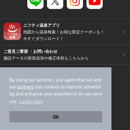
ニフティ温泉アプリ
地図から温泉検索！お得な限定クーポンも！
今すぐダウンロード！
ご意見ご要望 ・お問い合わせ
施設データの新規追加や修正依頼もこちらから
スマートフォン
/
PC
加盟店募集（資料請求）
広告出稿のご案内
By using our services, you agree that we and
our
partners
use cookies to improve advertisi
利用規約
ライフスタイルMEMBERS+規約
ng and enhance your experience on our servi
特定商取引法に基づく表記
ヘルプ
採用情報
ces.
Learn more
運営会社
個人情報保護ポリシー
©NIFTY Lifestyle Co., Ltd.
OK