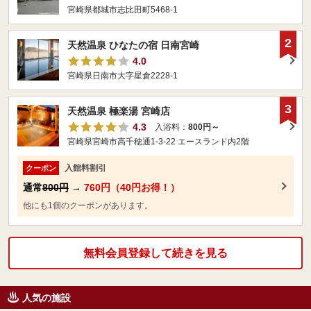
宮崎県都城市志比田町5468-1
2
天然温泉 ひなたの宿 日南宮崎
4.0
宮崎県日南市大字星倉2228-1
3
天然温泉 極楽湯 宮崎店
4.3
入浴料：
800円～
宮崎県宮崎市高千穂通1-3-22 エースランド内2階
入館料割引
クーポン
通常
800円
→
760円（40円お得！）
他にも1個のクーポンがあります。
無料会員登録して続きを見る
人気の施設