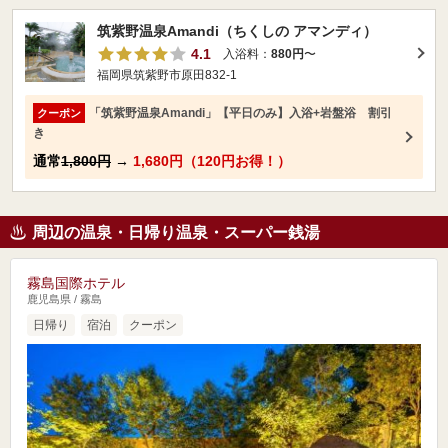
筑紫野温泉Amandi（ちくしの アマンディ）
4.1
入浴料：
880円
〜
福岡県筑紫野市原田832-1
「筑紫野温泉Amandi」【平日のみ】入浴+岩盤浴 割引
クーポン
き
通常
1,800円
→
1,680円（120円お得！）
周辺の温泉・日帰り温泉・スーパー銭湯
霧島国際ホテル
鹿児島県 / 霧島
日帰り
宿泊
クーポン