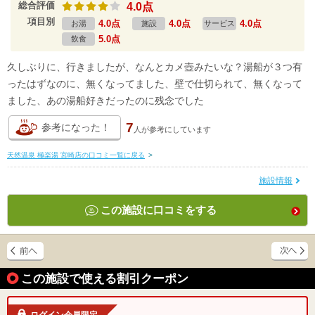
総合評価
4.0点
項目別
4.0点
4.0点
4.0点
お湯
施設
サービス
5.0点
飲食
久しぶりに、行きましたが、なんとカメ壺みたいな？湯船が３つ有
ったはずなのに、無くなってました、壁で仕切られて、無くなって
ました、あの湯船好きだったのに残念でした
7
参考になった！
人が
参考にしています
天然温泉 極楽湯 宮崎店の口コミ一覧に戻る
>
施設情報
この施設に口コミをする
この施設で使える割引クーポン
ログイン会員限定