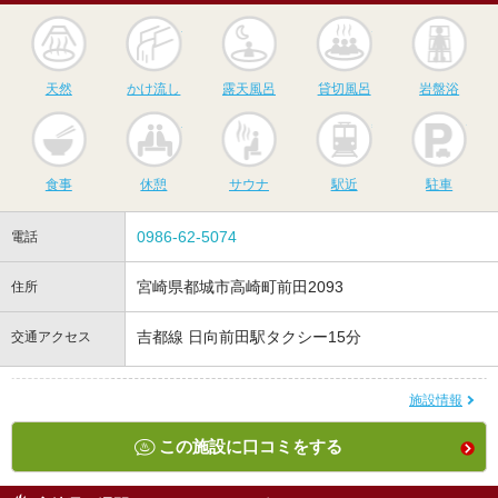
天然
かけ流し
露天風呂
貸切風呂
岩
天然
かけ流し
露天風呂
貸切風呂
岩盤浴
食事
休憩
サウナ
駅近
駐
食事
休憩
サウナ
駅近
駐車
0986-62-5074
電話
宮崎県都城市高崎町前田2093
住所
吉都線 日向前田駅タクシー15分
交通アクセス
施設情報
この施設に口コミをする