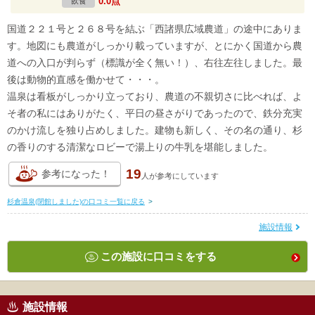
0.0点
飲食
国道２２１号と２６８号を結ぶ「西諸県広域農道」の途中にありま
す。地図にも農道がしっかり載っていますが、とにかく国道から農
道への入口が判らず（標識が全く無い！）、右往左往しました。最
後は動物的直感を働かせて・・・。
温泉は看板がしっかり立っており、農道の不親切さに比べれば、よ
そ者の私にはありがたく、平日の昼さがりであったので、鉄分充実
のかけ流しを独り占めしました。建物も新しく、その名の通り、杉
の香りのする清潔なロビーで湯上りの牛乳を堪能しました。
19
参考になった！
人が
参考にしています
杉倉温泉(閉館しました)の口コミ一覧に戻る
>
施設情報
この施設に口コミをする
施設情報