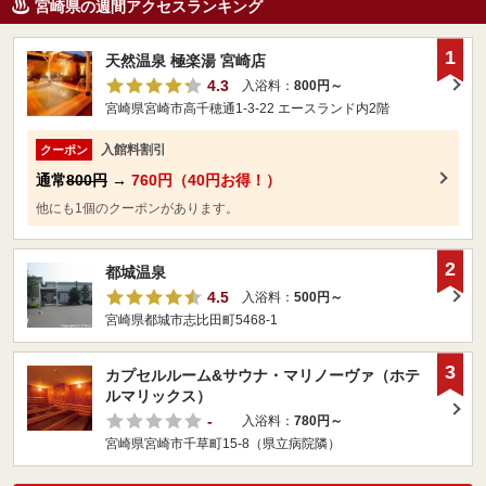
宮崎県の週間アクセスランキング
1
天然温泉 極楽湯 宮崎店
4.3
入浴料：
800円～
宮崎県宮崎市高千穂通1-3-22 エースランド内2階
入館料割引
クーポン
通常
800円
→
760円（40円お得！）
他にも1個のクーポンがあります。
2
都城温泉
4.5
入浴料：
500円～
宮崎県都城市志比田町5468-1
3
カプセルルーム&サウナ・マリノーヴァ（ホテ
ルマリックス）
-
入浴料：
780円～
宮崎県宮崎市千草町15-8（県立病院隣）