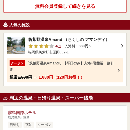
無料会員登録して続きを見る
人気の施設
筑紫野温泉Amandi（ちくしの アマンディ）
4.1
入浴料：
880円
〜
福岡県筑紫野市原田832-1
「筑紫野温泉Amandi」【平日のみ】入浴+岩盤浴 割引
クーポン
き
通常
1,800円
→
1,680円（120円お得！）
周辺の温泉・日帰り温泉・スーパー銭湯
霧島国際ホテル
鹿児島県 / 霧島
日帰り
宿泊
クーポン