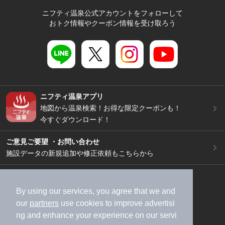
ニフティ温泉公式アカウントをフォローして
おトク情報やクーポン情報を受け取ろう
ニフティ温泉アプリ
地図から温泉検索！お得な限定クーポンも！
今すぐダウンロード！
ご意見ご要望 ・お問い合わせ
施設データの新規追加や修正依頼もこちらから
スマートフォン
/
PC
加盟店募集（資料請求）
広告出稿のご案内
By using our services, you agree that we and
our
partners
use cookies to improve advertisi
利用規約
ライフスタイルMEMBERS+規約
ng and enhance your experience on our servi
特定商取引法に基づく表記
ヘルプ
採用情報