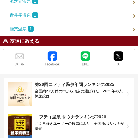
湯之元温泉
1
青井岳温泉
1
極楽温泉
1
友達に教える
メール
Facebook
LINE
X
第20回ニフティ温泉年間ランキング2025
全国約2.2万件の中から頂点に選ばれた、2025年の人
気施設は…
ニフティ温泉 サウナランキング2026
おふろ好きユーザーの投票により、全国No.1サウナが
決定！