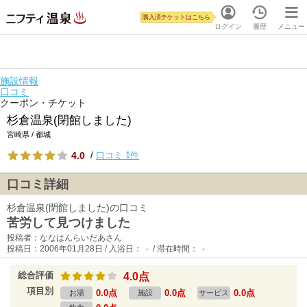
購入済チケットはこちら
ログイン
履歴
メニュー
施設情報
口コミ
クーポン・チケット
杉倉温泉(閉館しました)
宮崎県 / 都城
4.0
/
口コミ 1件
口コミ詳細
杉倉温泉(閉館しました)の口コミ
苦労して見つけました
投稿者：ななはんらいだあさん
投稿日：2006年01月28日 / 入浴日： - / 滞在時間： -
総合評価
4.0点
項目別
0.0点
0.0点
0.0点
お湯
施設
サービス