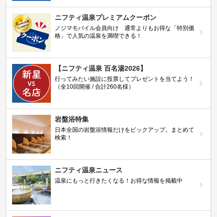
ニフティ温泉プレミアムクーポン
ノジマモバイル会員向け 通常よりもお得な「特別価
格」で人気の温泉を満喫できる！
【ニフティ温泉 百名湯2026】
行ってみたい施設に投票してプレゼントを当てよう！
（全10回開催 / 合計260名様）
岩盤浴特集
日本全国の岩盤浴情報だけをピックアップ。まとめて
検索！
ニフティ温泉ニュース
温泉にもっと行きたくなる！お得な情報を掲載中