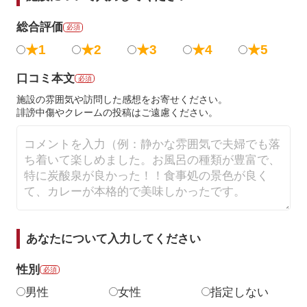
総合評価
必須
★1
★2
★3
★4
★5
口コミ本文
必須
施設の雰囲気や訪問した感想をお寄せください。
誹謗中傷やクレームの投稿はご遠慮ください。
あなたについて入力してください
性別
必須
男性
女性
指定しない