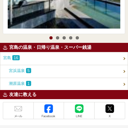
宮島の温泉・日帰り温泉・スーパー銭湯
宮島
16
宮浜温泉
5
潮原温泉
1
友達に教える
メール
Facebook
LINE
X