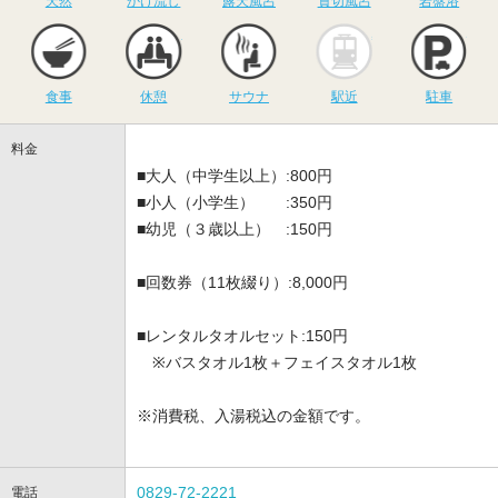
天然
かけ流し
露天風呂
貸切風呂
岩盤浴
食事
休憩
サウナ
駅近
駐
食事
休憩
サウナ
駅近
駐車
料金
■大人（中学生以上）:800円
■小人（小学生） :350円
■幼児（３歳以上） :150円
■回数券（11枚綴り）:8,000円
■レンタルタオルセット:150円
※バスタオル1枚＋フェイスタオル1枚
※消費税、入湯税込の金額です。
0829-72-2221
電話