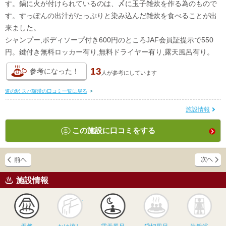
す。鍋に火が付けられているのは、〆に玉子雑炊を作る為のもので
す。すっぽんの出汁がたっぷりと染み込んだ雑炊を食べることが出
来ました。
シャンプー,ボディソープ付き600円のところJAF会員証提示で550
円。鍵付き無料ロッカー有り,無料ドライヤー有り,露天風呂有り。
13
参考になった！
人が
参考にしています
道の駅 スパ羅漢の口コミ一覧に戻る
>
施設情報
この施設に口コミをする
施設情報
天然
かけ流し
露天風呂
貸切風呂
岩