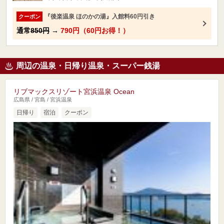
『後楽温泉 ほのかの湯』入館料60円引き
クーポン
通常
850円
→
790円（60円お得！）
周辺の温泉・日帰り温泉・スーパー銭湯
リブマックスリゾート宮浜温泉 Ocean
広島県 / 宮島 / 宮浜温泉
日帰り
宿泊
クーポン