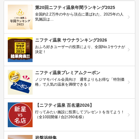
第20回ニフティ温泉年間ランキング2025
全国約2.2万件の中から頂点に選ばれた、2025年の人
気施設は…
ニフティ温泉 サウナランキング2026
おふろ好きユーザーの投票により、全国No.1サウナが
決定！
ニフティ温泉プレミアムクーポン
ノジマモバイル会員向け 通常よりもお得な「特別価
格」で人気の温泉を満喫できる！
【ニフティ温泉 百名湯2026】
行ってみたい施設に投票してプレゼントを当てよう！
（全10回開催 / 合計260名様）
岩盤浴特集