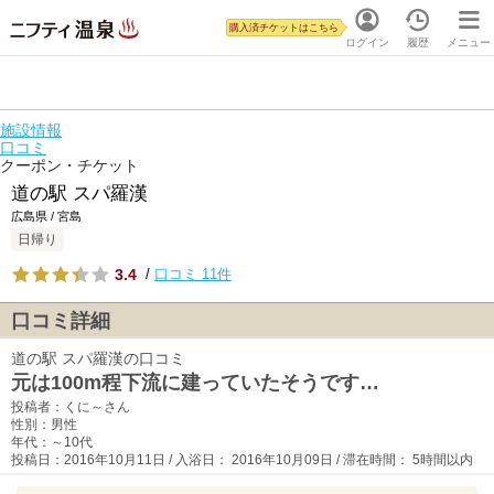
購入済チケットはこちら
ログイン
履歴
メニュー
施設情報
口コミ
クーポン・チケット
道の駅 スパ羅漢
広島県 / 宮島
日帰り
3.4
/
口コミ 11件
口コミ詳細
道の駅 スパ羅漢の口コミ
元は100m程下流に建っていたそうです…
投稿者：くに～さん
性別：男性
年代：～10代
投稿日：2016年10月11日 / 入浴日： 2016年10月09日 / 滞在時間： 5時間以内