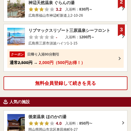
2
神辺天然温泉 ぐらんの湯
3.2
入浴料：
830円～
広島県福山市神辺町新道上2-10-26
3
リブマックスリゾート三原温泉シーフロント
-
入浴料：
1200円～
広島県三原市須波ハイツ1-1-15
日帰り入浴90分割引
クーポン
通常
2,500円
→
2,000円（500円お得！）
無料会員登録して続きを見る
人気の施設
後楽温泉 ほのかの湯
4.0
入浴料：
850円
〜
岡山県岡山市北区奥田南町6-27