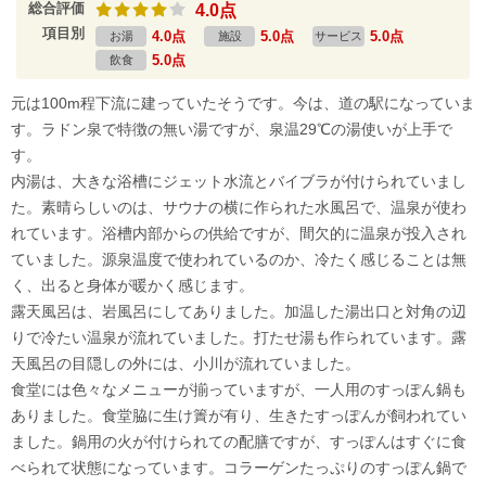
総合評価
4.0点
項目別
4.0点
5.0点
5.0点
お湯
施設
サービス
5.0点
飲食
元は100m程下流に建っていたそうです。今は、道の駅になっていま
す。ラドン泉で特徴の無い湯ですが、泉温29℃の湯使いが上手で
す。
内湯は、大きな浴槽にジェット水流とバイブラが付けられていまし
た。素晴らしいのは、サウナの横に作られた水風呂で、温泉が使わ
れています。浴槽内部からの供給ですが、間欠的に温泉が投入され
ていました。源泉温度で使われているのか、冷たく感じることは無
く、出ると身体が暖かく感じます。
露天風呂は、岩風呂にしてありました。加温した湯出口と対角の辺
りで冷たい温泉が流れていました。打たせ湯も作られています。露
天風呂の目隠しの外には、小川が流れていました。
食堂には色々なメニューが揃っていますが、一人用のすっぽん鍋も
ありました。食堂脇に生け簀が有り、生きたすっぽんが飼われてい
ました。鍋用の火が付けられての配膳ですが、すっぽんはすぐに食
べられて状態になっています。コラーゲンたっぷりのすっぽん鍋で