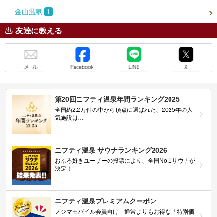
金山温泉
1
友達に教える
メール
Facebook
LINE
X
第20回ニフティ温泉年間ランキング2025
全国約2.2万件の中から頂点に選ばれた、2025年の人
気施設は…
ニフティ温泉 サウナランキング2026
おふろ好きユーザーの投票により、全国No.1サウナが
決定！
ニフティ温泉プレミアムクーポン
ノジマモバイル会員向け 通常よりもお得な「特別価