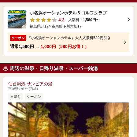
小名浜オーシャンホテル＆ゴルフクラブ
4.3
入浴料：
1,580円
〜
福島県いわき市泉町下川大畑17
『小名浜オーシャンホテル』大人入泉料580円引き
クーポン
通常
1,580円
→
1,000円（580円お得！）
周辺の温泉・日帰り温泉・スーパー銭湯
仙台湯処 サンピアの湯
宮城県 / 仙台 (宮城)
日帰り
クーポン