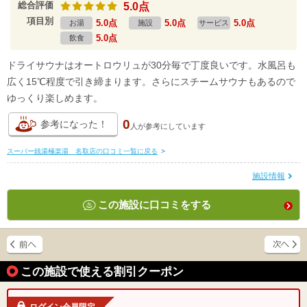
総合評価
5.0点
項目別
5.0点
5.0点
5.0点
お湯
施設
サービス
5.0点
飲食
ドライサウナはオートロウリュが30分毎で丁度良いです。水風呂も
広く15℃程度で引き締まります。さらにスチームサウナもあるので
ゆっくり楽しめます。
0
参考になった！
人が
参考にしています
スーパー銭湯極楽湯 名取店の口コミ一覧に戻る
>
施設情報
この施設に口コミをする
この施設で使える割引クーポン
ログイン会員限定