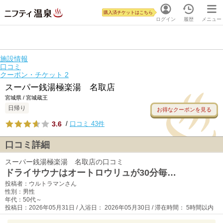
購入済チケットはこちら
ログイン
履歴
メニュー
施設情報
口コミ
クーポン・チケット
2
スーパー銭湯極楽湯 名取店
宮城県 / 宮城蔵王
日帰り
お得なクーポンを見る
3.6
/
口コミ 43件
口コミ詳細
スーパー銭湯極楽湯 名取店の口コミ
ドライサウナはオートロウリュが30分毎…
投稿者：ウルトラマンさん
性別：男性
年代：50代～
投稿日：2026年05月31日 / 入浴日： 2026年05月30日 / 滞在時間： 5時間以内