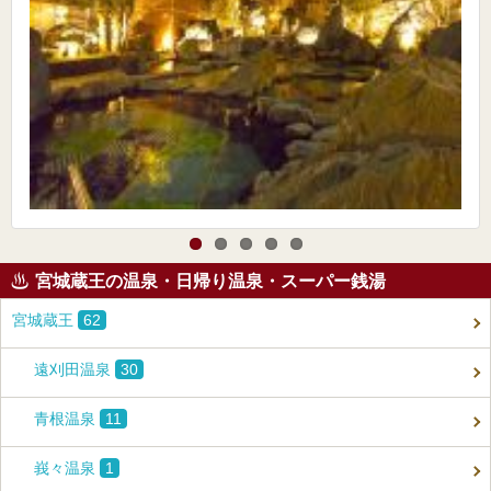
宮城蔵王の温泉・日帰り温泉・スーパー銭湯
宮城蔵王
62
遠刈田温泉
30
青根温泉
11
峩々温泉
1