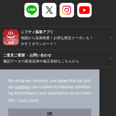
ニフティ温泉アプリ
地図から温泉検索！お得な限定クーポンも！
今すぐダウンロード！
ご意見ご要望 ・お問い合わせ
施設データの新規追加や修正依頼もこちらから
スマートフォン
/
PC
加盟店募集（資料請求）
広告出稿のご案内
By using our services, you agree that we and
our
partners
use cookies to improve advertisi
利用規約
ライフスタイルMEMBERS+規約
ng and enhance your experience on our servi
特定商取引法に基づく表記
ヘルプ
採用情報
ces.
Learn more
運営会社
個人情報保護ポリシー
©NIFTY Lifestyle Co., Ltd.
OK