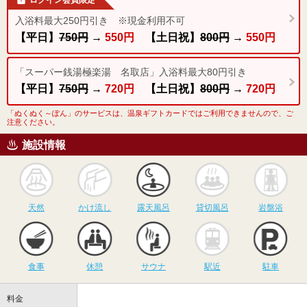
入浴料最大250円引き ※現金利用不可
【平日】
750円
→
550円
【土日祝】
800円
→
550円
「スーパー銭湯極楽湯 名取店」入浴料最大80円引き
【平日】
750円
→
720円
【土日祝】
800円
→
720円
「ぬくぬく～ぽん」のサービスは、温泉ギフトカードではご利用できませんので、ご
注意ください。
施設情報
天然
かけ流し
露天風呂
貸切風呂
岩
天然
かけ流し
露天風呂
貸切風呂
岩盤浴
食事
休憩
サウナ
駅近
駐
食事
休憩
サウナ
駅近
駐車
料金