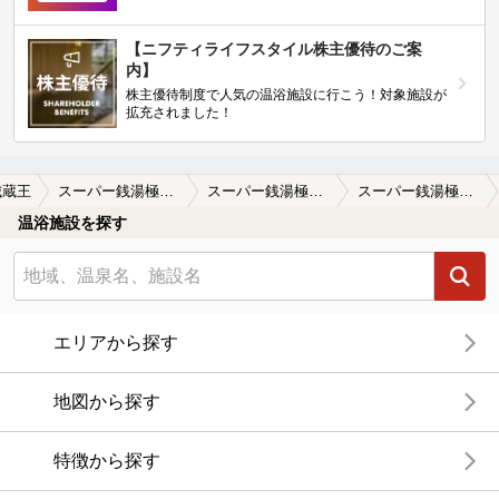
【ニフティライフスタイル株主優待のご案
内】
株主優待制度で人気の温浴施設に行こう！対象施設が
拡充されました！
城蔵王
スーパー銭湯極楽湯 名取店
スーパー銭湯極楽湯 名取店の口コミ一覧
スーパー銭湯極楽湯 名取店の口コミ ドライサウナはオートロウリュが30分毎…
温浴施設を探す
エリアから探す
地図から探す
特徴から探す