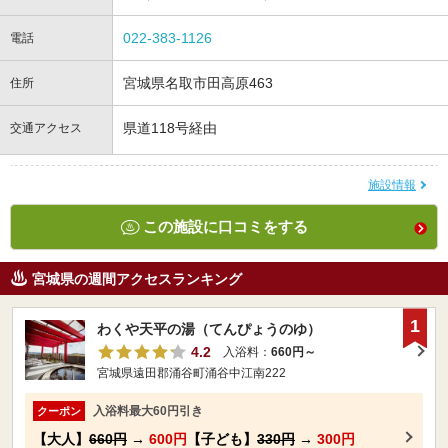
022-383-1126
電話
宮城県名取市田高原463
住所
県道118号経由
交通アクセス
施設情報
この施設に口コミをする
宮城県の週間アクセスランキング
1
わくや天平の湯（てんぴょうのゆ）
4.2
入浴料：
660円～
宮城県遠田郡涌谷町涌谷中江南222
入浴料最大60円引き
クーポン
【大人】
660円
→
600円
【子ども】
330円
→
300円