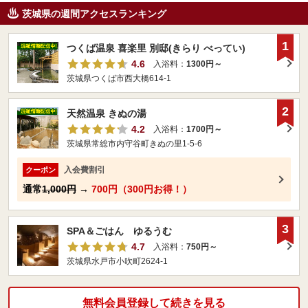
茨城県の週間アクセスランキング
1
つくば温泉 喜楽里 別邸(きらり べってい)
4.6
入浴料：
1300円～
茨城県つくば市西大橋614-1
2
天然温泉 きぬの湯
4.2
入浴料：
1700円～
茨城県常総市内守谷町きぬの里1-5-6
入会費割引
クーポン
通常
1,000円
→
700円（300円お得！）
3
SPA＆ごはん ゆるうむ
4.7
入浴料：
750円～
茨城県水戸市小吹町2624-1
無料会員登録して続きを見る