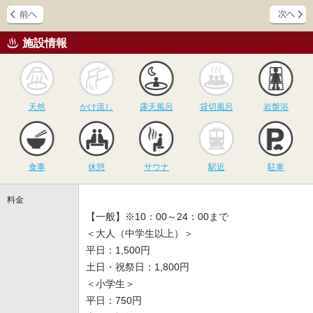
施設情報
天然
かけ流し
露天風呂
貸切風呂
岩
天然
かけ流し
露天風呂
貸切風呂
岩盤浴
食事
休憩
サウナ
駅近
駐
食事
休憩
サウナ
駅近
駐車
料金
【一般】※10：00～24：00まで
＜大人（中学生以上）＞
平日：1,500円
土日・祝祭日：1,800円
＜小学生＞
平日：750円