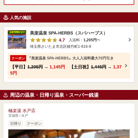
人気の施設
美楽温泉 SPA-HERBS（スパハーブス）
4.7
入浴料：
1,205円
〜
埼玉県さいたま市北区植竹町1-816-8
『美楽温泉 SPA-HERBS』大人入浴料最大70円引き
クーポン
【平日】
1,205円
→
1,145円
【土日祝】
1,445円
→
1,37
5円
周辺の温泉・日帰り温泉・スーパー銭湯
極楽湯 水戸店
茨城県 / 水戸
日帰り
クーポン