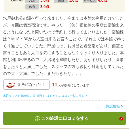
5.0点
5.0点
4.0点
お湯
施設
サービス
3.0点
飲食
水戸御老公の湯へ行って来ました。今までは本館の利用だけでした
が、今回は個室宿泊です。やったー〔笑〕福祉棟の場所に宿泊出来
るようになったと聞いたので予約して行ってまいりました。宿泊棟
はＰＭ18：30から入室出来ると言うことで、それまでは本館でゆっ
くり過ごしていました。部屋には、お風呂と岩盤浴があり、個室と
言うこともあり人目を気にすることもなくゆっくり入りました。本
館も利用出来るので、大浴場を満喫したり、あかすりしたり、食事
をしたりと大満足でした。スタッフの方も親切な対応をしてくれた
ので大・大満足でした。また行きたな。。。
11
参考になった！
人が
参考にしています
水戸ゆらいや 御老公の湯（閉館しました）の口コミ一覧に戻る
>
施設情報
この施設に口コミをする