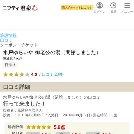
購入済チケットはこちら
ログイン
履歴
メニュー
施設情報
口コミ
クーポン・チケット
水戸ゆらいや 御老公の湯（閉館しました）
茨城県 / 水戸
日帰り
4.0
/
口コミ 23件
口コミ詳細
水戸ゆらいや 御老公の湯（閉館しました）の口コミ
行って来ました！
投稿者：風呂好き君さん
投稿日：2010年08月09日 / 入浴日： 2010年08月07日 / 滞在時間： 1泊
総合評価
5.0点
項目別