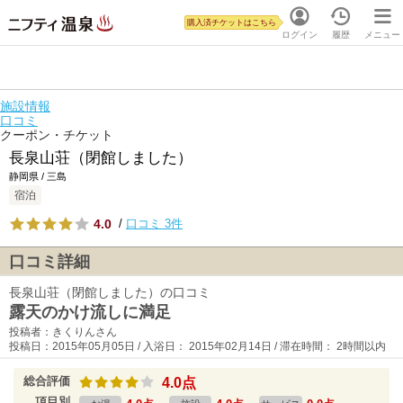
購入済チケットはこちら
ログイン
履歴
メニュー
施設情報
口コミ
クーポン・チケット
長泉山荘（閉館しました）
静岡県 / 三島
宿泊
4.0
/
口コミ 3件
口コミ詳細
長泉山荘（閉館しました）の口コミ
露天のかけ流しに満足
投稿者：きくりんさん
投稿日：2015年05月05日 / 入浴日： 2015年02月14日 / 滞在時間： 2時間以内
総合評価
4.0点
項目別