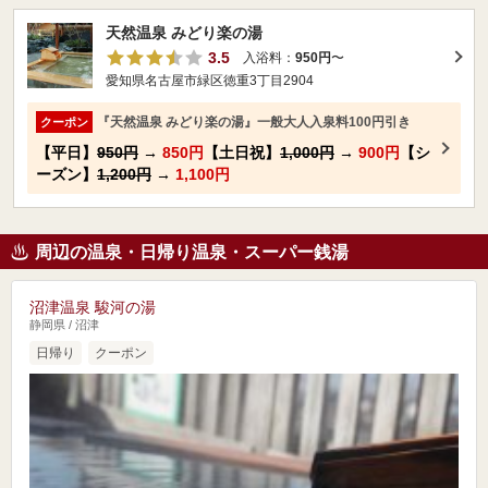
天然温泉 みどり楽の湯
3.5
入浴料：
950円
〜
愛知県名古屋市緑区徳重3丁目2904
『天然温泉 みどり楽の湯』一般大人入泉料100円引き
クーポン
【平日】
950円
→
850円
【土日祝】
1,000円
→
900円
【シ
ーズン】
1,200円
→
1,100円
周辺の温泉・日帰り温泉・スーパー銭湯
沼津温泉 駿河の湯
静岡県 / 沼津
日帰り
クーポン