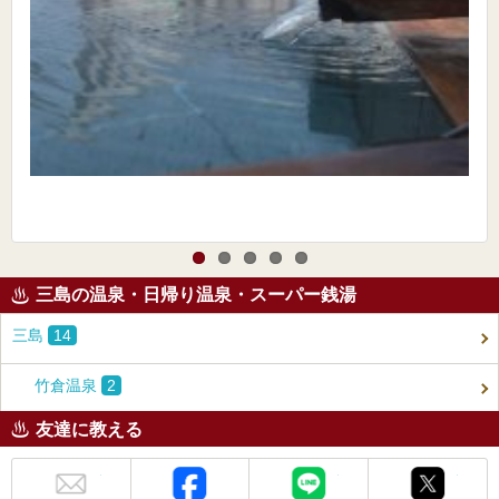
三島の温泉・日帰り温泉・スーパー銭湯
三島
14
竹倉温泉
2
友達に教える
メール
Facebook
LINE
X