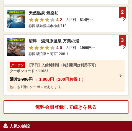
2
天然温泉 気楽坊
4.2
入浴料：
814円～
静岡県御殿場市神山719
3
沼津・湯河原温泉 万葉の湯
4.0
入浴料：
1900円～
静岡県沼津市岡宮1208-1
【平日】入館料割引（特別期間は利用不可）
クーポン
クーポンコード：11623
通常
1,900円
→
1,800円（100円お得！）
他にも1個のクーポンがあります。
無料会員登録して続きを見る
人気の施設