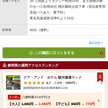
JR 三島駅よりタクシー利用20分、富士急桃沢郷
交通アクセス
行きバス利用40分 桃沢郷終点前下車（宿泊者専用
送迎バスあり、要予約）
東名高速道路沼津ICより15分
40台（無料）
駐車場
施設情報
この施設に口コミをする
静岡県の週間アクセスランキング
1
クア・アンド・ホテル 駿河健康ランド
4.7
入浴料：
1980円～
静岡県静岡市清水区興津東町1234
入館料最大330円引き
クーポン
【大人】
1,980円
→
1,650円
【子ども】
990円
→
770円