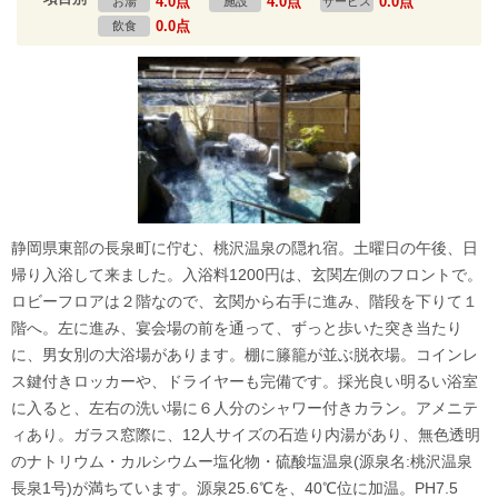
4.0点
4.0点
0.0点
お湯
施設
サービス
0.0点
飲食
静岡県東部の長泉町に佇む、桃沢温泉の隠れ宿。土曜日の午後、日
帰り入浴して来ました。入浴料1200円は、玄関左側のフロントで。
ロビーフロアは２階なので、玄関から右手に進み、階段を下りて１
階へ。左に進み、宴会場の前を通って、ずっと歩いた突き当たり
に、男女別の大浴場があります。棚に籐籠が並ぶ脱衣場。コインレ
ス鍵付きロッカーや、ドライヤーも完備です。採光良い明るい浴室
に入ると、左右の洗い場に６人分のシャワー付きカラン。アメニテ
ィあり。ガラス窓際に、12人サイズの石造り内湯があり、無色透明
のナトリウム・カルシウムー塩化物・硫酸塩温泉(源泉名:桃沢温泉
長泉1号)が満ちています。源泉25.6℃を、40℃位に加温。PH7.5