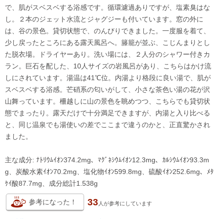
で、肌がスベスベする浴感です。循環濾過ありですが、塩素臭はな
し。２本のジェット水流とジャグジーも付いています。窓の外に
は、谷の景色。貸切状態で、のんびりできました。一度服を着て、
少し戻ったところにある露天風呂へ。籐籠が並ぶ、こじんまりとし
た脱衣場。ドライヤーあり。洗い場には、２人分のシャワー付きカ
ラン。巨石を配した、10人サイズの岩風呂があり、こちらはかけ流
しにされています。湯温は41℃位。内湯より格段に良い湯で、肌が
スベスベする浴感。芒硝系の匂いがして、小さな茶色い湯の花が沢
山舞っています。柵越しに山の景色を眺めつつ、こちらでも貸切状
態でまったり。露天だけで十分満足できますが、内湯と入り比べる
と、同じ温泉でも湯使いの差でここまで違うのかと、正直驚かされ
ました。
主な成分: ﾅﾄﾘｳﾑｲｵﾝ374.2mg、ﾏｸﾞﾈｼｳﾑｲｵﾝ12.3mg、ｶﾙｼｳﾑｲｵﾝ93.3m
g、炭酸水素ｲｵﾝ70.2mg、塩化物ｲｵﾝ599.8mg、硫酸ｲｵﾝ252.6mg、ﾒﾀ
ｹｲ酸87.7mg、成分総計1.538g
33
参考になった！
人が
参考にしています