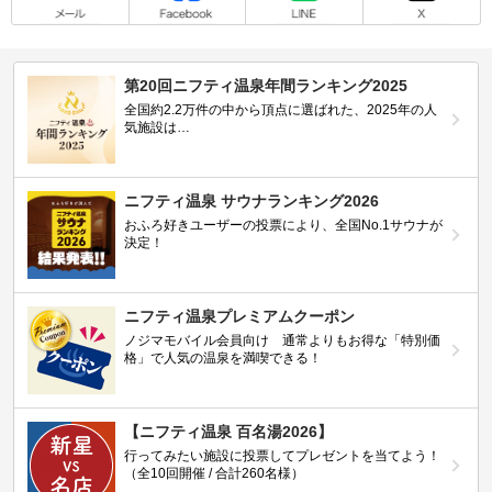
第20回ニフティ温泉年間ランキング2025
全国約2.2万件の中から頂点に選ばれた、2025年の人
気施設は…
ニフティ温泉 サウナランキング2026
おふろ好きユーザーの投票により、全国No.1サウナが
決定！
ニフティ温泉プレミアムクーポン
ノジマモバイル会員向け 通常よりもお得な「特別価
格」で人気の温泉を満喫できる！
【ニフティ温泉 百名湯2026】
行ってみたい施設に投票してプレゼントを当てよう！
（全10回開催 / 合計260名様）