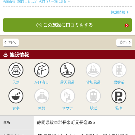
長泉山荘（閉館しました）の口コミ一覧に戻る
>
施設情報
この施設に口コミをする
施設情報
天然
かけ流し
露天風呂
貸切風呂
岩
天然
かけ流し
露天風呂
貸切風呂
岩盤浴
食事
休憩
サウナ
駅近
駐
食事
休憩
サウナ
駅近
駐車
静岡県駿東郡長泉町元長窪895
住所