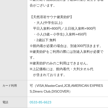
合がございます。
【天然溶岩サウナ健美効炉】
・大人(中学生以上)
平日入泉料+800円／土日祝入泉料+900円
・小人(3歳～小学生):入泉料+450円
・2歳以下:無料
※館内着が必要の場合は、別途300円頂きます。
※健美効炉をご利用の際には別途入泉料が必要で
す。
※健美効炉のみのご利用はできません。
※上記価格には、館内着代・大判タオル代
が含まれております。
可（VISA,MasterCard,JCB,AMERICAN EXPRES
カード利用
S,Diners Club,DISCOVER）
0533-85-6623
電話