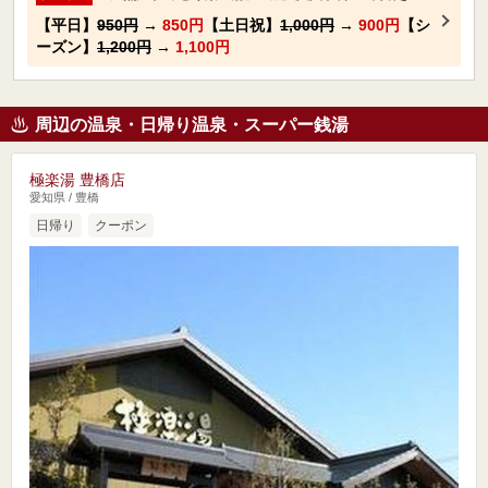
【平日】
950円
→
850円
【土日祝】
1,000円
→
900円
【シ
ーズン】
1,200円
→
1,100円
周辺の温泉・日帰り温泉・スーパー銭湯
極楽湯 豊橋店
愛知県 / 豊橋
日帰り
クーポン