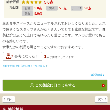
総合評価
5.0点
項目別
5.0点
5.0点
5.0点
お湯
施設
サービス
5.0点
飲食
最近食事スペースがリニューアルされておいしくなりました。元気
で気さくなスタッフさんがたくさんいてとても素敵な施設です。健
美効炉は広くて土日でもゆったり過ごせます。マンガが置いてある
のも嬉しいです。
食事だけの利用も可とのことですのでおすすめです。
1
参考になった！
人が
参考にしています
コロナの湯 豊川店の口コミ一覧に戻る
>
施設情報
この施設に口コミをする
施設情報