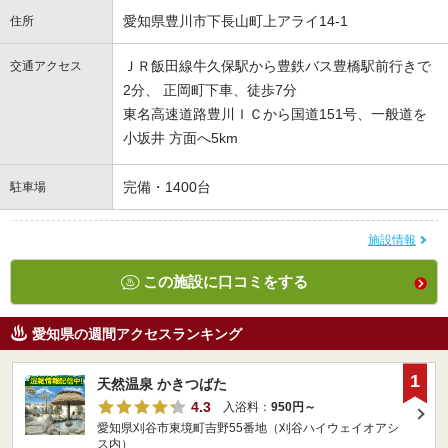
愛知県豊川市下長山町上アライ14-1
住所
ＪＲ飯田線牛久保駅から豊鉄バス豊橋駅前行きで
交通アクセス
2分、 正岡町下車、徒歩7分
東名高速道路豊川ＩＣから国道151号、一般道を
小坂井 方面へ5km
完備・1400台
駐車場
施設情報
この施設に口コミをする
愛知県の週間アクセスランキング
1
天然温泉 かきつばた
4.3
入浴料：
950円～
愛知県刈谷市東境町吉野55番地（刈谷ハイウェイオアシ
ス内）