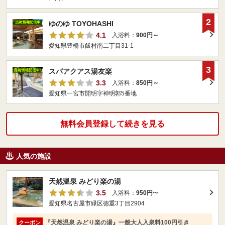
2
ゆのゆ TOYOHASHI
4.1
入浴料：
900円～
愛知県豊橋市飯村南二丁目31-1
3
スパアクアス湯友楽
3.3
入浴料：
850円～
愛知県一宮市開明字神明郭5番地
無料会員登録して続きを見る
人気の施設
天然温泉 みどり楽の湯
3.5
入浴料：
950円
〜
愛知県名古屋市緑区徳重3丁目2904
『天然温泉 みどり楽の湯』一般大人入泉料100円引き
クーポン