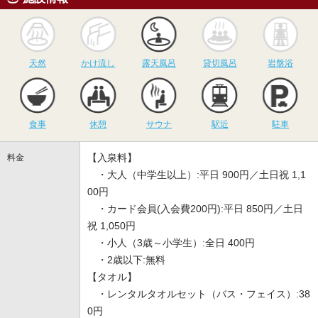
天然
かけ流し
露天風呂
貸切風呂
岩
天然
かけ流し
露天風呂
貸切風呂
岩盤浴
食事
休憩
サウナ
駅近
駐
食事
休憩
サウナ
駅近
駐車
【入泉料】
料金
・大人（中学生以上）:平日 900円／土日祝 1,1
00円
・カード会員(入会費200円):平日 850円／土日
祝 1,050円
・小人（3歳～小学生）:全日 400円
・2歳以下:無料
【タオル】
・レンタルタオルセット（バス・フェイス）:38
0円