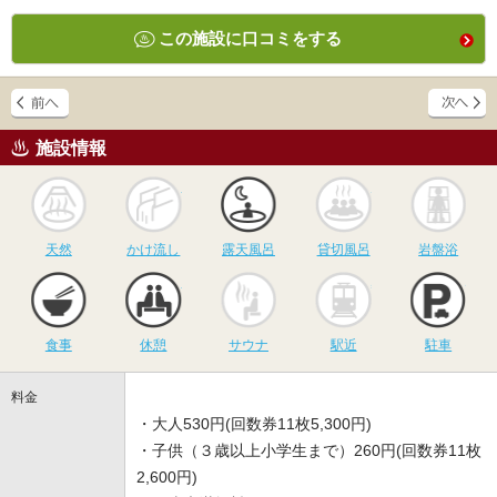
この施設に口コミをする
施設情報
天然
かけ流し
露天風呂
貸切風呂
岩
天然
かけ流し
露天風呂
貸切風呂
岩盤浴
食事
休憩
サウナ
駅近
駐
食事
休憩
サウナ
駅近
駐車
料金
・大人530円(回数券11枚5,300円)
・子供（３歳以上小学生まで）260円(回数券11枚
2,600円)