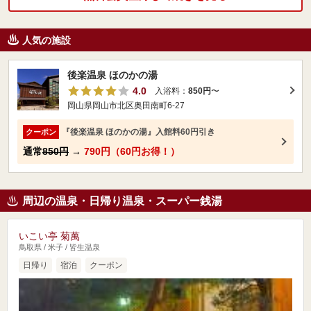
人気の施設
後楽温泉 ほのかの湯
4.0
入浴料：
850円
〜
岡山県岡山市北区奥田南町6-27
『後楽温泉 ほのかの湯』入館料60円引き
クーポン
通常
850円
→
790円（60円お得！）
周辺の温泉・日帰り温泉・スーパー銭湯
いこい亭 菊萬
鳥取県 / 米子 / 皆生温泉
日帰り
宿泊
クーポン