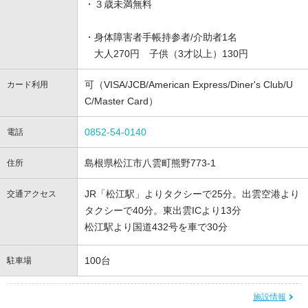
・３歳未満無料
・身体障害者手帳持参者/介助者1名
大人270円 子供（3才以上）130円
可（VISA/JCB/American Express/Diner's Club/U
カード利用
C/Master Card）
0852-54-0140
電話
島根県松江市八雲町熊野773-1
住所
JR「松江駅」よりタクシーで25分。出雲空港より
交通アクセス
タクシーで40分。東出雲ICより13分
松江駅より国道432号を車で30分
100台
駐車場
施設情報