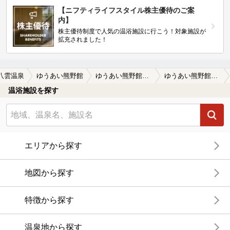
【ニフティライフスタイル株主優待のご案
内】
株主優待制度で人気の温浴施設に行こう！対象施設が
拡充されました！
八雲温泉
ゆうあい熊野館
ゆうあい熊野館の口コミ一覧
ゆうあい熊野館の口コミ 熊野大社の敷地の中
温浴施設を探す
エリアから探す
地図から探す
特徴から探す
温泉地から探す