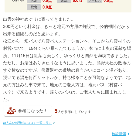
0.0点
0.0点
0.0点
お湯
施設
サービス
0.0点
飲食
出雲の神社めぐりに寄ってきました。
300円という料金は、きっと地元の方用の施設で、公的機関だから
出来る値段なのだと思います。
松江から一畑バスで八雲バスステーションへ、そこから八雲村？の
村営バスで、15分くらい乗ったでしょうか。本当に山奥の素敵な場
所、11月15日は紅葉も美しく、ゆっくりと自然を満喫できました。
ただし、お湯はありきたりなように思いました。熊野大社の敷地の
すぐ横なのですが、熊野退社の敷地の真向かいにコイン湯があり、
湧いてる湯を何百リットルか、持ち帰ることが可能なようです。地
元の方はみな車で来て、地元のご老人方は、地元バス（村営バ
ス？）で来るようです。帰りのバスは、ご老人たちに囲まれまし
た。
5
参考になった！
人が
参考にしています
ゆうあい熊野館の口コミ一覧に戻る
>
施設情報