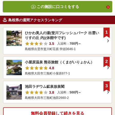
この施設に口コミをする
島根県の週間アクセスランキング
1
ひかわ美人の湯(斐川フレッシュパーク 出雲い
りすの丘 内)(休館中です)
3.5
入浴料：
700円～
島根県出雲市斐川町荘原 学頭3646-1
2
小屋原温泉 熊谷旅館（くまがいりょかん）
4.8
島根県大田市三瓶町小屋原877-1
3
池田ラヂウム鉱泉放泉閣
3.8
入浴料：
500円～
島根県大田市三瓶町池田2660-2
無料会員登録して続きを見る