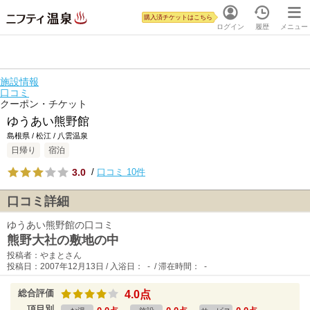
購入済チケットはこちら
ログイン
履歴
メニュー
施設情報
口コミ
クーポン・チケット
ゆうあい熊野館
島根県 / 松江 / 八雲温泉
日帰り
宿泊
3.0
/
口コミ 10件
口コミ詳細
ゆうあい熊野館の口コミ
熊野大社の敷地の中
投稿者：やまとさん
投稿日：2007年12月13日 / 入浴日： - / 滞在時間： -
総合評価
4.0点
項目別