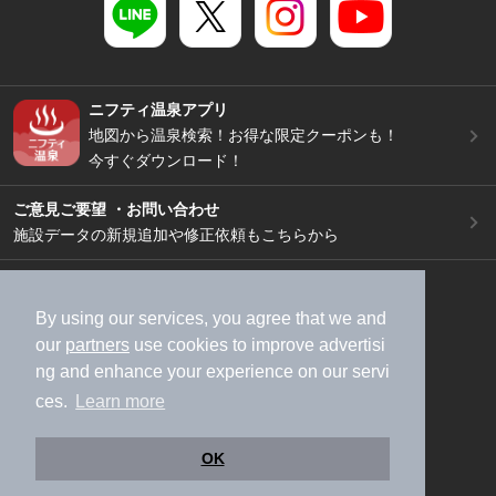
ニフティ温泉アプリ
地図から温泉検索！お得な限定クーポンも！
今すぐダウンロード！
ご意見ご要望 ・お問い合わせ
施設データの新規追加や修正依頼もこちらから
スマートフォン
/
PC
加盟店募集（資料請求）
広告出稿のご案内
By using our services, you agree that we and
our
partners
use cookies to improve advertisi
利用規約
ライフスタイルMEMBERS+規約
ng and enhance your experience on our servi
特定商取引法に基づく表記
ヘルプ
採用情報
ces.
Learn more
運営会社
個人情報保護ポリシー
©NIFTY Lifestyle Co., Ltd.
OK