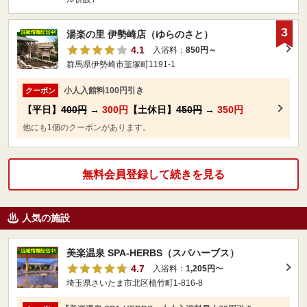
3
湯楽の里 伊勢崎店（ゆらのさと）
4.1
入浴料：
850円～
群馬県伊勢崎市韮塚町1191-1
小人入館料100円引き
クーポン
【平日】
400円
→
300円
【土休日】
450円
→
350円
他にも1個のクーポンがあります。
無料会員登録して続きを見る
人気の施設
美楽温泉 SPA-HERBS（スパハーブス）
4.7
入浴料：
1,205円
〜
埼玉県さいたま市北区植竹町1-816-8