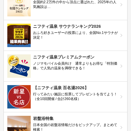
全国約2.2万件の中から頂点に選ばれた、2025年の人
気施設は…
ニフティ温泉 サウナランキング2026
おふろ好きユーザーの投票により、全国No.1サウナが
決定！
ニフティ温泉プレミアムクーポン
ノジマモバイル会員向け 通常よりもお得な「特別価
格」で人気の温泉を満喫できる！
【ニフティ温泉 百名湯2026】
行ってみたい施設に投票してプレゼントを当てよう！
（全10回開催 / 合計260名様）
岩盤浴特集
日本全国の岩盤浴情報だけをピックアップ。まとめて
検索！