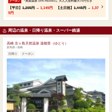
『美楽温泉 SPA-HERBS』大人入浴料最大70円引き
クーポン
【平日】
1,205円
→
1,145円
【土日祝】
1,445円
→
1,37
5円
周辺の温泉・日帰り温泉・スーパー銭湯
高崎 京ヶ島天然温泉 湯都里（ゆとり）
群馬県 / 高崎
日帰り
クーポン