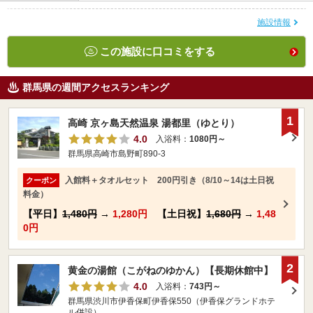
施設情報
この施設に口コミをする
群馬県の週間アクセスランキング
1
高崎 京ヶ島天然温泉 湯都里（ゆとり）
4.0
入浴料：
1080円～
群馬県高崎市島野町890-3
入館料＋タオルセット 200円引き（8/10～14は土日祝
クーポン
料金）
【平日】
1,480円
→
1,280円
【土日祝】
1,680円
→
1,48
0円
2
黄金の湯館（こがねのゆかん）【長期休館中】
4.0
入浴料：
743円～
群馬県渋川市伊香保町伊香保550（伊香保グランドホテ
ル併設）