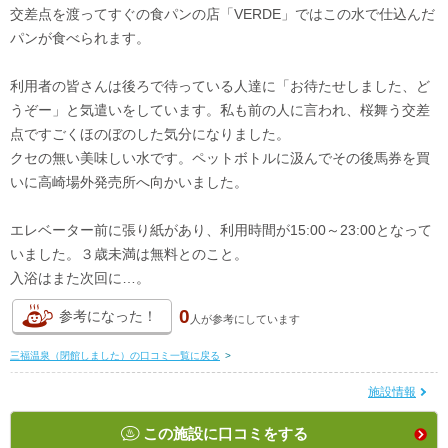
交差点を渡ってすぐの食パンの店「VERDE」ではこの水で仕込んだ
パンが食べられます。
利用者の皆さんは後ろで待っている人達に「お待たせしました、ど
うぞー」と気遣いをしています。私も前の人に言われ、桜舞う交差
点ですごくほのぼのした気分になりました。
クセの無い美味しい水です。ペットボトルに汲んでその後馬券を買
いに高崎場外発売所へ向かいました。
エレベーター前に張り紙があり、利用時間が15:00～23:00となって
いました。３歳未満は無料とのこと。
入浴はまた次回に…。
0
参考になった！
人が
参考にしています
三福温泉（閉館しました）の口コミ一覧に戻る
>
施設情報
この施設に口コミをする