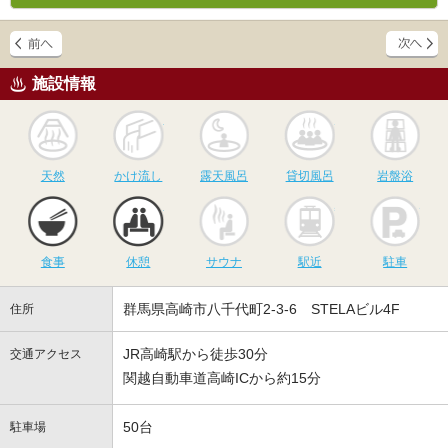
施設情報
天然
かけ流し
露天風呂
貸切風呂
岩
天然
かけ流し
露天風呂
貸切風呂
岩盤浴
食事
休憩
サウナ
駅近
駐
食事
休憩
サウナ
駅近
駐車
群馬県高崎市八千代町2-3-6 STELAビル4F
住所
JR高崎駅から徒歩30分
交通アクセス
関越自動車道高崎ICから約15分
50台
駐車場