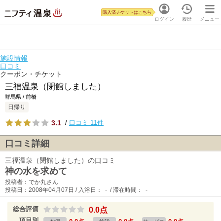
購入済チケットはこちら
ログイン
履歴
メニュー
施設情報
口コミ
クーポン・チケット
三福温泉（閉館しました）
群馬県 / 前橋
日帰り
3.1
/
口コミ 11件
口コミ詳細
三福温泉（閉館しました）の口コミ
神の水を求めて
投稿者：でか丸さん
投稿日：2008年04月07日 / 入浴日： - / 滞在時間： -
総合評価
0.0点
項目別