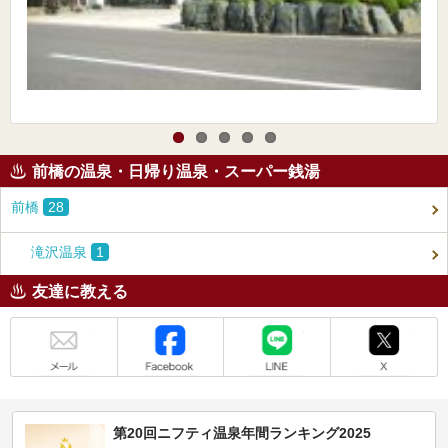
前橋の温泉・日帰り温泉・スーパー銭湯
前橋
28
滝沢温泉
1
友達に教える
メール
Facebook
LINE
X
第20回ニフティ温泉年間ランキング2025