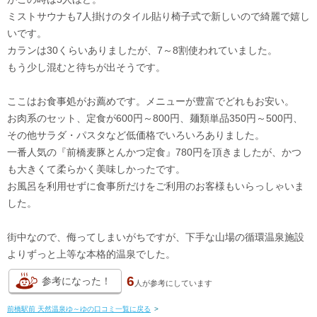
ミストサウナも7人掛けのタイル貼り椅子式で新しいので綺麗で嬉し
いです。
カランは30くらいありましたが、7～8割使われていました。
もう少し混むと待ちが出そうです。
ここはお食事処がお薦めです。メニューが豊富でどれもお安い。
お肉系のセット、定食が600円～800円、麺類単品350円～500円、
その他サラダ・パスタなど低価格でいろいろありました。
一番人気の『前橋麦豚とんかつ定食』780円を頂きましたが、かつ
も大きくて柔らかく美味しかったです。
お風呂を利用せずに食事所だけをご利用のお客様もいらっしゃいま
した。
街中なので、侮ってしまいがちですが、下手な山場の循環温泉施設
よりずっと上等な本格的温泉でした。
6
参考になった！
人が
参考にしています
前橋駅前 天然温泉ゆ～ゆの口コミ一覧に戻る
>