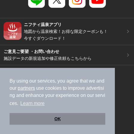
ニフティ温泉アプリ
地図から温泉検索！お得な限定クーポンも！
今すぐダウンロード！
ご意見ご要望 ・お問い合わせ
施設データの新規追加や修正依頼もこちらから
スマートフォン
/
PC
加盟店募集（資料請求）
広告出稿のご案内
By using our services, you agree that we and
our
partners
use cookies to improve advertisi
利用規約
ライフスタイルMEMBERS+規約
ng and enhance your experience on our servi
特定商取引法に基づく表記
ヘルプ
採用情報
ces.
Learn more
運営会社
個人情報保護ポリシー
©NIFTY Lifestyle Co., Ltd.
OK