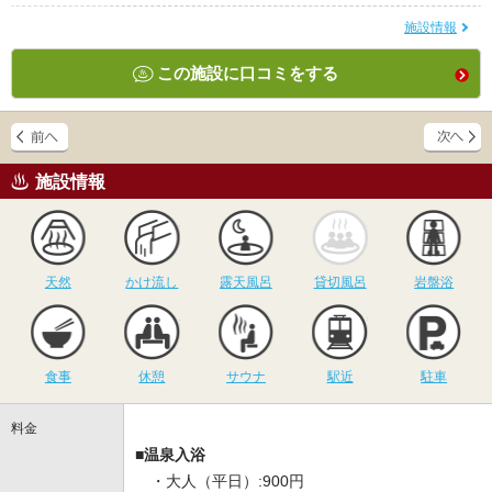
施設情報
この施設に口コミをする
施設情報
天然
かけ流し
露天風呂
貸切風呂
岩
天然
かけ流し
露天風呂
貸切風呂
岩盤浴
食事
休憩
サウナ
駅近
駐
食事
休憩
サウナ
駅近
駐車
料金
■温泉入浴
・大人（平日）:900円