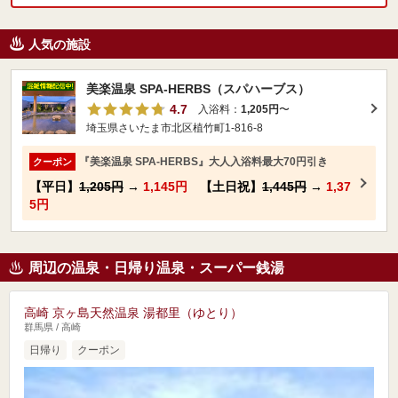
人気の施設
美楽温泉 SPA-HERBS（スパハーブス）
4.7
入浴料：
1,205円
〜
埼玉県さいたま市北区植竹町1-816-8
『美楽温泉 SPA-HERBS』大人入浴料最大70円引き
クーポン
【平日】
1,205円
→
1,145円
【土日祝】
1,445円
→
1,37
5円
周辺の温泉・日帰り温泉・スーパー銭湯
高崎 京ヶ島天然温泉 湯都里（ゆとり）
群馬県 / 高崎
日帰り
クーポン