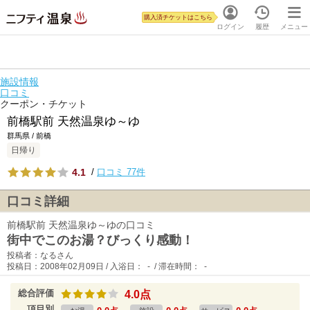
購入済チケットはこちら
ログイン
履歴
メニュー
施設情報
口コミ
クーポン・チケット
前橋駅前 天然温泉ゆ～ゆ
群馬県 / 前橋
日帰り
4.1
/
口コミ 77件
口コミ詳細
前橋駅前 天然温泉ゆ～ゆの口コミ
街中でこのお湯？びっくり感動！
投稿者：なるさん
投稿日：2008年02月09日 / 入浴日： - / 滞在時間： -
総合評価
4.0点
項目別