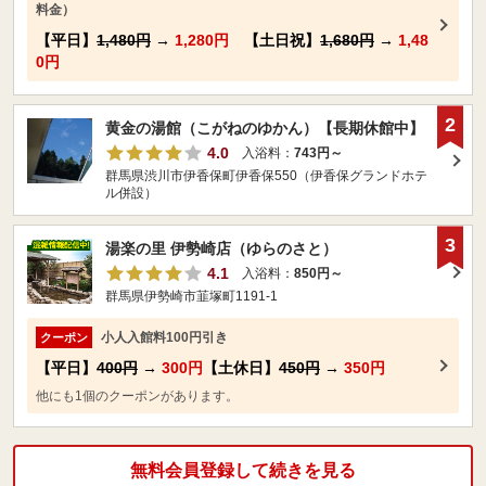
料金）
【平日】
1,480円
→
1,280円
【土日祝】
1,680円
→
1,48
0円
2
黄金の湯館（こがねのゆかん）【長期休館中】
4.0
入浴料：
743円～
群馬県渋川市伊香保町伊香保550（伊香保グランドホテ
ル併設）
3
湯楽の里 伊勢崎店（ゆらのさと）
4.1
入浴料：
850円～
群馬県伊勢崎市韮塚町1191-1
小人入館料100円引き
クーポン
【平日】
400円
→
300円
【土休日】
450円
→
350円
他にも1個のクーポンがあります。
無料会員登録して続きを見る