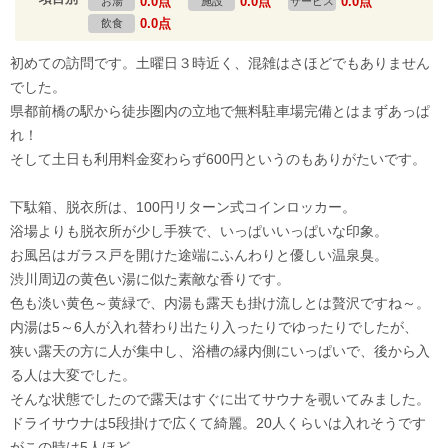
0.0点
0.0点
0.0点
お湯
施設
サービス
0.0点
飲食
初めての訪問です。土曜日３時近く、混雑はさほどでもありません
でした。
県都前橋の駅から徒歩圏内の立地で無料駐車場完備とはまずあっぱ
れ！
そして土日も利用料金変わらず600円というのもありがたいです。
下駄箱、脱衣所は、100円リターン式コインロッカー。
浴場よりも脱衣所が少し手狭で、いっぱいいっぱいな印象。
お風呂はガラス戸を開けた途端にふんわりと優しい温泉臭。
渋川周辺の黄色い湯に似た素敵な香りです。
色も淡い黄色～黄緑で、内湯も露天も掛け流しとは贅沢ですね～。
内湯は5～6人が入れ替わり出たり入ったりでゆったりでしたが、
狭い露天の方に人が集中し、浴槽の縁内側にいっぱいで、後から入
る人は大変でした。
そんな状態でしたので露天はすぐに出てサウナを覗いてみました。
ドライサウナは5段掛けで広くて綺麗。20人くらいは入れそうです
がこの時は5人ほど。