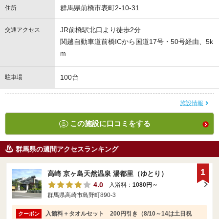
群馬県前橋市表町2-10-31
住所
JR前橋駅北口より徒歩2分
交通アクセス
関越自動車道前橋ICから国道17号・50号経由、5k
m
100台
駐車場
施設情報
この施設に口コミをする
群馬県の週間アクセスランキング
1
高崎 京ヶ島天然温泉 湯都里（ゆとり）
4.0
入浴料：
1080円～
群馬県高崎市島野町890-3
入館料＋タオルセット 200円引き（8/10～14は土日祝
クーポン