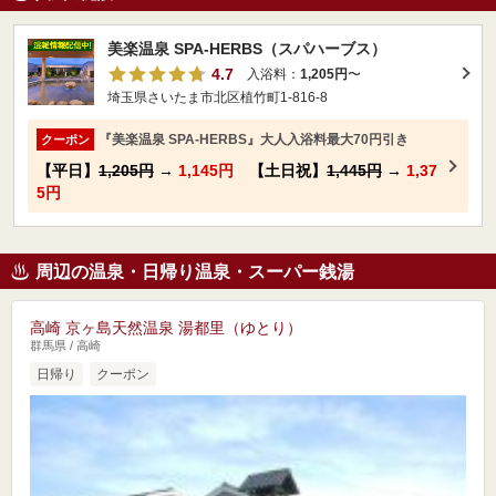
美楽温泉 SPA-HERBS（スパハーブス）
4.7
入浴料：
1,205円
〜
埼玉県さいたま市北区植竹町1-816-8
『美楽温泉 SPA-HERBS』大人入浴料最大70円引き
クーポン
【平日】
1,205円
→
1,145円
【土日祝】
1,445円
→
1,37
5円
周辺の温泉・日帰り温泉・スーパー銭湯
高崎 京ヶ島天然温泉 湯都里（ゆとり）
群馬県 / 高崎
日帰り
クーポン