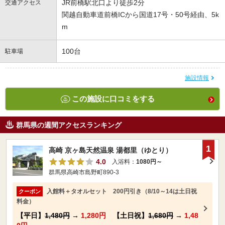
JR前橋駅北口より徒歩2分
交通アクセス
関越自動車道前橋ICから国道17号・50号経由、5k
m
100台
駐車場
施設情報
この施設に口コミをする
群馬県の週間アクセスランキング
1
高崎 京ヶ島天然温泉 湯都里（ゆとり）
4.0
入浴料：
1080円～
群馬県高崎市島野町890-3
入館料＋タオルセット 200円引き（8/10～14は土日祝
クーポン
料金）
【平日】
1,480円
→
1,280円
【土日祝】
1,680円
→
1,48