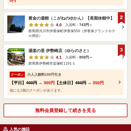
0円
2
黄金の湯館（こがねのゆかん）【長期休館中】
4.0
入浴料：
743円～
群馬県渋川市伊香保町伊香保550（伊香保グランドホテ
ル併設）
3
湯楽の里 伊勢崎店（ゆらのさと）
4.1
入浴料：
850円～
群馬県伊勢崎市韮塚町1191-1
小人入館料100円引き
クーポン
【平日】
400円
→
300円
【土休日】
450円
→
350円
他にも1個のクーポンがあります。
無料会員登録して続きを見る
人気の施設