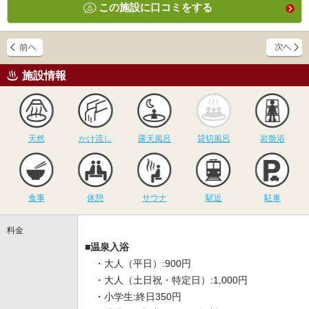
この施設に口コミをする
施設情報
天然
かけ流し
露天風呂
貸切風呂
岩
天然
かけ流し
露天風呂
貸切風呂
岩盤浴
食事
休憩
サウナ
駅近
駐
食事
休憩
サウナ
駅近
駐車
料金
■温泉入浴
・大人（平日）:900円
・大人（土日祝・特定日）:1,000円
・小学生:終日350円