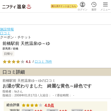
購入済チケットはこちら
ログイン
履歴
メニュー
施設情報
口コミ
クーポン・チケット
前橋駅前 天然温泉ゆ～ゆ
群馬県 / 前橋
日帰り
4.1
/
口コミ 76件
口コミ詳細
前橋駅前 天然温泉ゆ～ゆの口コミ
お湯が変わりました 綺麗な黄色～緑色です
投稿者：taさん
投稿日：2008年01月17日 / 入浴日： - / 滞在時間： -
総合評価
4.0点
項目別