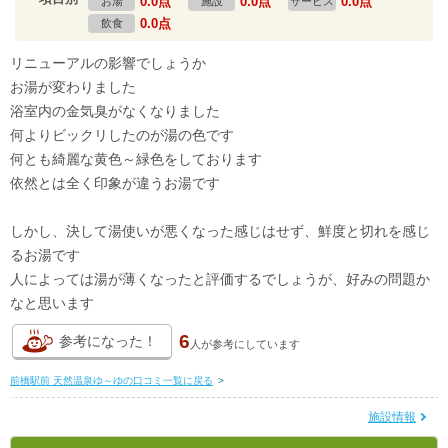
0.0点
0.0点
0.0点
お湯
施設
サービス
0.0点
飲食
リニューアルの影響でしょうか
お湯が変わりました
浴室内の金気臭がなくなりました
何よりビックリしたのが湯の色です
何とも綺麗な黄色～緑色をしております
依然とは全く印象が違うお湯です
しかし、決して湯使いが悪くなった感じはせず、鮮度と切れを感じ
るお湯です
人によっては湯が薄くなったと評価するでしょうが、好みの問題か
なと思います
6
参考になった！
人が
参考にしています
前橋駅前 天然温泉ゆ～ゆの口コミ一覧に戻る
>
施設情報