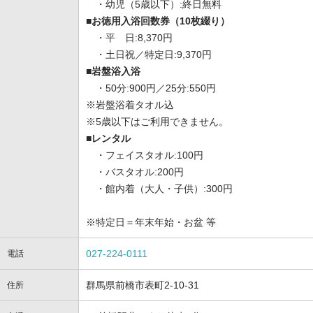
・幼児（5歳以下）:終日無料
■お徳用入浴回数券（10枚綴り）
・平 日:8,370円
・土日祝／特定日:9,370円
■岩盤浴入浴
・50分:900円／25分:550円
※岩盤浴着タオル込
※5歳以下はご利用できません。
■レンタル
・フェイスタオル:100円
・バスタオル:200円
・館内着（大人・子供）:300円
※特定日＝年末年始・お盆 等
027-224-0111
電話
群馬県前橋市表町2-10-31
住所