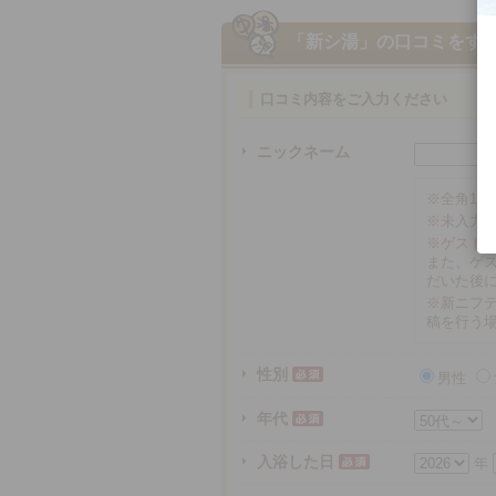
「新シ湯」
の口コミをす
口コミ内容をご入力ください
ニックネーム
※
全角16
※
未入力
※ゲスト
また、ゲ
だいた後
※
新ニフテ
稿を行う
性別
男性
年代
入浴した日
年