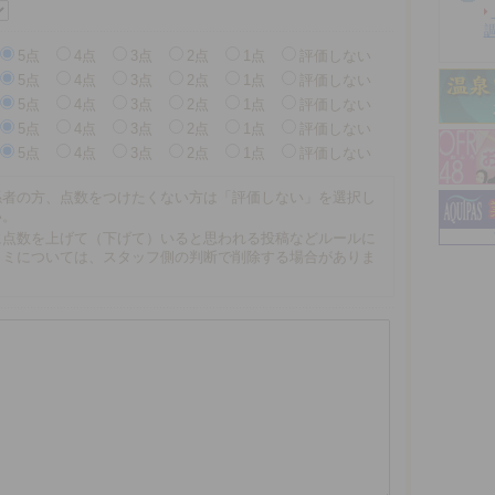
5点
4点
3点
2点
1点
評価しない
5点
4点
3点
2点
1点
評価しない
5点
4点
3点
2点
1点
評価しない
5点
4点
3点
2点
1点
評価しない
5点
4点
3点
2点
1点
評価しない
係者の方、点数をつけたくない方は「評価しない」を選択し
い。
に点数を上げて（下げて）いると思われる投稿などルールに
コミについては、スタッフ側の判断で削除する場合がありま