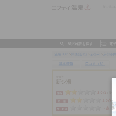
新シ湯の
温浴施設を探す
電
温泉TOP
>
関西(近畿)
>
京都府
>
京都市
基本情報
口コミ（8）
京都府
新シ湯
2.0点
8件
/
2.0点
- 点