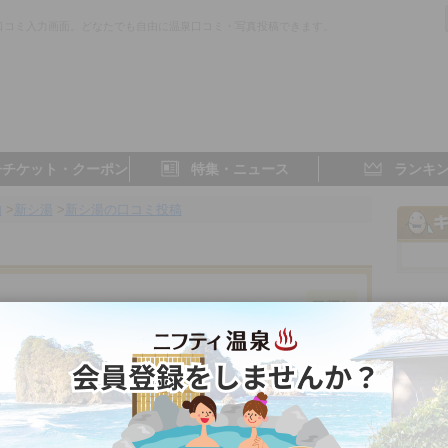
口コミ入力画面。どなたでも自由に温泉口コミ・写真投稿できます。
子チケット・クーポン
特集・ニュース
ランキ
内
>
新シ湯
>
新シ湯の口コミ投稿
京都府／京都市内
- 点
- 点