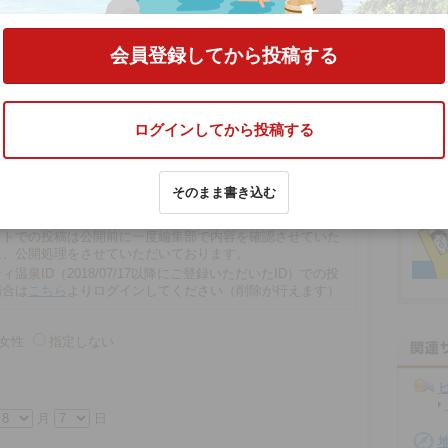
る
会員登録してから投稿する
ログインしてから投稿する
文字以内
そのまま書き込む
の場合、匿名で投稿されます。
での投稿は、再編集や削除ができませんので注意ください。
ストでの投稿は公開前に一度編集部で内容を確認させていた
に、公開処理をさせていただいております。
ィ温泉ID（2018/07/17以降にご登録いただいたID）での投
場合は
こちら
よりログインしてください（削除が行えます）
女性
指定しない
月
日