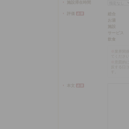
施設滞在時間
評価
総合
お湯
施設
サービス
飲食
※
業界関
てくださ
※
意図的
反する口
す。
本文