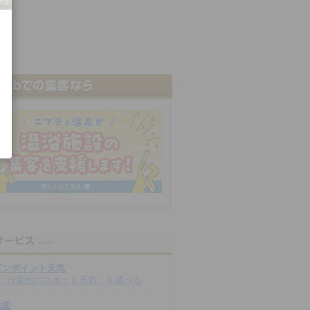
ピンポイント天気
「行楽地のスポット天気」を調べる
地図