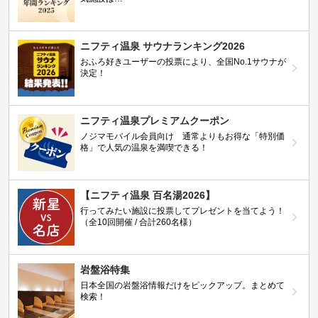
ニフティ温泉 サウナランキング2026
おふろ好きユーザーの投票により、全国No.1サウナが
決定！
ニフティ温泉プレミアムクーポン
ノジマモバイル会員向け 通常よりもお得な「特別価
格」で人気の温泉を満喫できる！
【ニフティ温泉 百名湯2026】
行ってみたい施設に投票してプレゼントを当てよう！
（全10回開催 / 合計260名様）
岩盤浴特集
日本全国の岩盤浴情報だけをピックアップ。まとめて
検索！