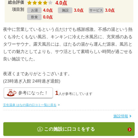
総合評価
4.0点
項目別
4.0点
3.0点
3.0点
お湯
施設
サービス
0.0点
飲食
夜中に営業しているという点だけでも感謝感激。不感の湯という熱
くも冷たくもない風呂、キンキンに冷えた水風呂に、充実感のある
タワーサウナ。露天風呂には、ほたるの湯から運んだ源泉。風呂と
しての魅力としてよりも、サウ活として素晴らしい時間が過ごせる
良い施設でした。
夜遅くまでありがとうございます。
(23時過ぎ入館 24時過ぎ退館)
1
参考になった！
人が
参考にしています
壬生温泉 はなの湯の口コミ一覧に戻る
>
施設情報
この施設に口コミをする