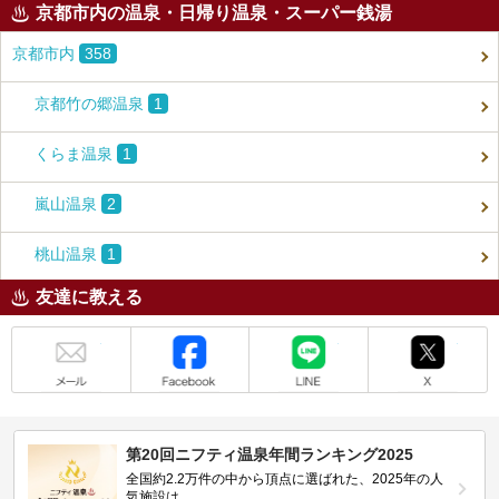
京都市内の温泉・日帰り温泉・スーパー銭湯
京都市内
358
京都竹の郷温泉
1
くらま温泉
1
嵐山温泉
2
桃山温泉
1
友達に教える
メール
Facebook
LINE
X
第20回ニフティ温泉年間ランキング2025
全国約2.2万件の中から頂点に選ばれた、2025年の人
気施設は…