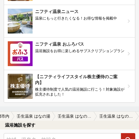
ニフティ温泉ニュース
温泉にもっと行きたくなる！お得な情報を掲載中
ニフティ温泉 おふろパス
温浴施設をお得に楽しめるサブスクリプションプラン
【ニフティライフスタイル株主優待のご案
内】
株主優待制度で人気の温浴施設に行こう！対象施設が
拡充されました！
都市内
壬生温泉 はなの湯
壬生温泉 はなの湯の口コミ一覧
壬生温泉 はなの湯の口コミ 夜中に営業しているという点だけでも感謝…
温浴施設を探す