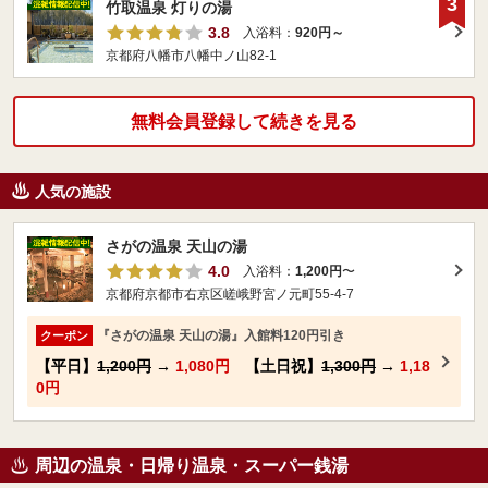
3
竹取温泉 灯りの湯
3.8
入浴料：
920円～
京都府八幡市八幡中ノ山82-1
無料会員登録して続きを見る
人気の施設
さがの温泉 天山の湯
4.0
入浴料：
1,200円
〜
京都府京都市右京区嵯峨野宮ノ元町55-4-7
『さがの温泉 天山の湯』入館料120円引き
クーポン
【平日】
1,200円
→
1,080円
【土日祝】
1,300円
→
1,18
0円
周辺の温泉・日帰り温泉・スーパー銭湯