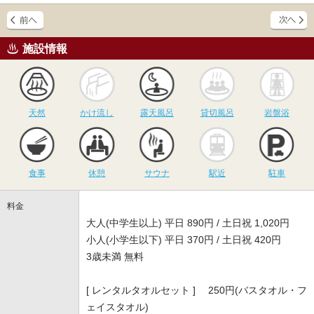
施設情報
天然
かけ流し
露天風呂
貸切風呂
岩
天然
かけ流し
露天風呂
貸切風呂
岩盤浴
食事
休憩
サウナ
駅近
駐
食事
休憩
サウナ
駅近
駐車
料金
大人(中学生以上) 平日 890円 / 土日祝 1,020円
小人(小学生以下) 平日 370円 / 土日祝 420円
3歳未満 無料
[ レンタルタオルセット ] 250円(バスタオル・フ
ェイスタオル)