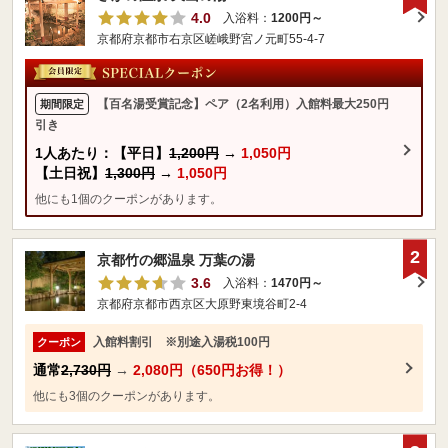
4.0
入浴料：
1200円～
京都府京都市右京区嵯峨野宮ノ元町55-4-7
【百名湯受賞記念】ペア（2名利用）入館料最大250円
期間限定
引き
1人あたり：【平日】
1,200円
→
1,050円
【土日祝】
1,300円
→
1,050円
他にも1個のクーポンがあります。
2
京都竹の郷温泉 万葉の湯
3.6
入浴料：
1470円～
京都府京都市西京区大原野東境谷町2-4
入館料割引 ※別途入湯税100円
クーポン
通常
2,730円
→
2,080円（650円お得！）
他にも3個のクーポンがあります。