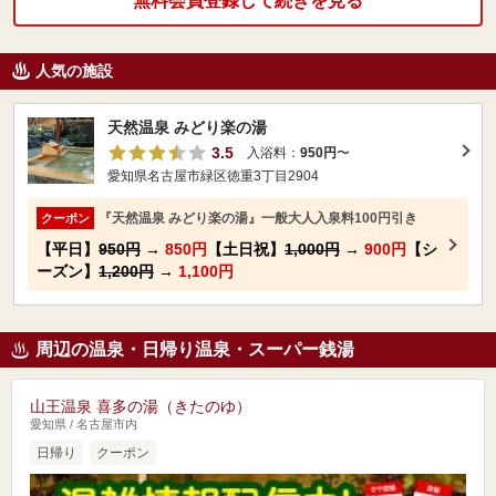
無料会員登録して続きを見る
人気の施設
天然温泉 みどり楽の湯
3.5
入浴料：
950円
〜
愛知県名古屋市緑区徳重3丁目2904
『天然温泉 みどり楽の湯』一般大人入泉料100円引き
クーポン
【平日】
950円
→
850円
【土日祝】
1,000円
→
900円
【シ
ーズン】
1,200円
→
1,100円
周辺の温泉・日帰り温泉・スーパー銭湯
山王温泉 喜多の湯（きたのゆ）
愛知県 / 名古屋市内
日帰り
クーポン