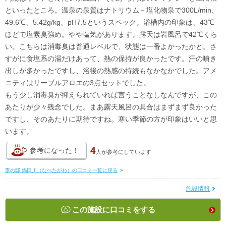
といったところ。温泉の泉質はナトリウム－塩化物泉で300L/min、
49.6℃、5.42g/kg、pH7.5というスペック。浴槽内の印象は、43℃
ほどで塩素臭強め。やや塩気があります。露天は岩風呂で42℃くら
い。こちらは消毒臭は普通レベルで、状態は一番よかったかと。さ
すがに食塩系の湯だけあって、熱の保持が良かったです。汗の噴き
出しが多かったですし、浴後の熱感の持続もなかなかでした。アメ
ニティはリーブルアロエの3点セットでした。
もう少し消毒臭が抑えられていれば言うことなしなんですが、この
あたりが少々残念でした。まあ露天風呂の具合はまずまず良かった
ですし、そのあたりに期待ですね。寒い季節の方が印象はいいと思
います。
4
参考になった！
人が
参考にしています
季の邸 鍋田川（なべたがわ）の口コミ一覧に戻る
>
施設情報
この施設に口コミをする