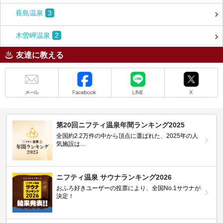
長島温泉
3
木曽岬温泉
2
友達に教える
メール
Facebook
LINE
X
第20回ニフティ温泉年間ランキング2025
全国約2.2万件の中から頂点に選ばれた、2025年の人
気施設は…
ニフティ温泉 サウナランキング2026
おふろ好きユーザーの投票により、全国No.1サウナが
決定！