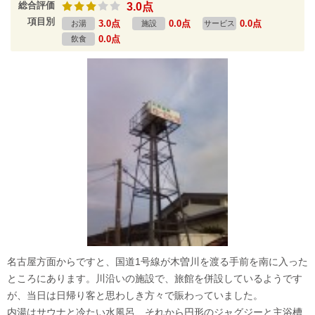
総合評価
3.0点
項目別
3.0点
0.0点
0.0点
お湯
施設
サービス
0.0点
飲食
名古屋方面からですと、国道1号線が木曽川を渡る手前を南に入った
ところにあります。川沿いの施設で、旅館を併設しているようです
が、当日は日帰り客と思わしき方々で賑わっていました。
内湯はサウナと冷たい水風呂、それから円形のジャグジーと主浴槽