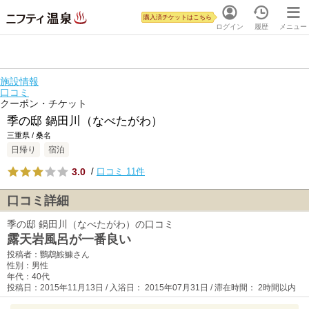
購入済チケットはこちら
ログイン
履歴
メニュー
施設情報
口コミ
クーポン・チケット
季の邸 鍋田川（なべたがわ）
三重県 / 桑名
日帰り
宿泊
3.0
/
口コミ 11件
口コミ詳細
季の邸 鍋田川（なべたがわ）の口コミ
露天岩風呂が一番良い
投稿者：鸚鵡鮟鱇さん
性別：男性
年代：40代
投稿日：2015年11月13日 / 入浴日： 2015年07月31日 / 滞在時間： 2時間以内