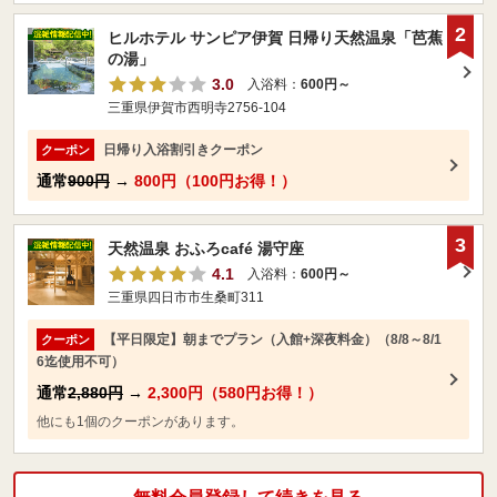
2
ヒルホテル サンピア伊賀 日帰り天然温泉「芭蕉
の湯」
3.0
入浴料：
600円～
三重県伊賀市西明寺2756-104
日帰り入浴割引きクーポン
クーポン
通常
900円
→
800円（100円お得！）
3
天然温泉 おふろcafé 湯守座
4.1
入浴料：
600円～
三重県四日市市生桑町311
【平日限定】朝までプラン（入館+深夜料金）（8/8～8/1
クーポン
6迄使用不可）
通常
2,880円
→
2,300円（580円お得！）
他にも1個のクーポンがあります。