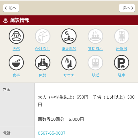
施設情報
天然
かけ流し
露天風呂
貸切風呂
岩
天然
かけ流し
露天風呂
貸切風呂
岩盤浴
食事
休憩
サウナ
駅近
駐
食事
休憩
サウナ
駅近
駐車
料金
大人（中学生以上）650円 子供（１才以上）300
円
回数券10回分 5,800円
0567-65-0007
電話