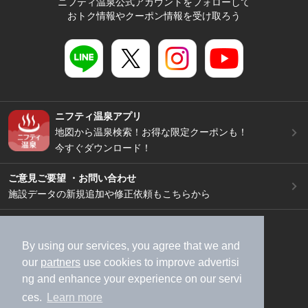
ニフティ温泉公式アカウントをフォローして
おトク情報やクーポン情報を受け取ろう
ニフティ温泉アプリ
地図から温泉検索！お得な限定クーポンも！
今すぐダウンロード！
ご意見ご要望 ・お問い合わせ
施設データの新規追加や修正依頼もこちらから
スマートフォン
/
PC
加盟店募集（資料請求）
広告出稿のご案内
By using our services, you agree that we and
our
partners
use cookies to improve advertisi
利用規約
ライフスタイルMEMBERS+規約
ng and enhance your experience on our servi
特定商取引法に基づく表記
ヘルプ
採用情報
ces.
Learn more
運営会社
個人情報保護ポリシー