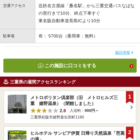
近鉄名古屋線「桑名駅」から三重交通バスなばな
交通アクセス
の里行きで10分、終点下車すぐ
東名阪自動車道長島ICより10分
有： 5700台（乗用車：無料）
駐車場
施設情報
この施設に口コミをする
三重県の週間アクセスランキング
1
メトロポリタン倶楽部（旧 メトロヒルズ三
重 嬉野温泉）（閉館しました）
2.8
入浴料：
900円～
三重県松阪市嬉野釜生田町1180
2
ヒルホテル サンピア伊賀 日帰り天然温泉「芭蕉
の湯」