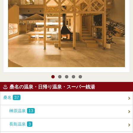
桑名の温泉・日帰り温泉・スーパー銭湯
桑名
37
榊原温泉
13
長島温泉
3