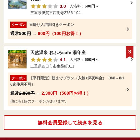
3.0
入浴料：
600円～
三重県伊賀市西明寺2756-104
日帰り入浴割引きクーポン
クーポン
通常
900円
→
800円（100円お得！）
3
天然温泉 おふろcafé 湯守座
4.1
入浴料：
600円～
三重県四日市市生桑町311
【平日限定】朝までプラン（入館+深夜料金）（8/8～8/1
クーポン
6迄使用不可）
通常
2,880円
→
2,300円（580円お得！）
他にも1個のクーポンがあります。
無料会員登録して続きを見る