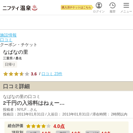
購入済チケットはこちら
ログイン
履歴
メニュー
施設情報
口コミ
クーポン・チケット
なばなの里
三重県 / 桑名
日帰り
3.6
/
口コミ 23件
口コミ詳細
なばなの里の口コミ
2千円の入浴料はねぇー…
投稿者：NYLF…さん
投稿日：2013年01月31日 / 入浴日： 2013年01月31日 / 滞在時間： 2時間以内
総合評価
4.0点
項目別