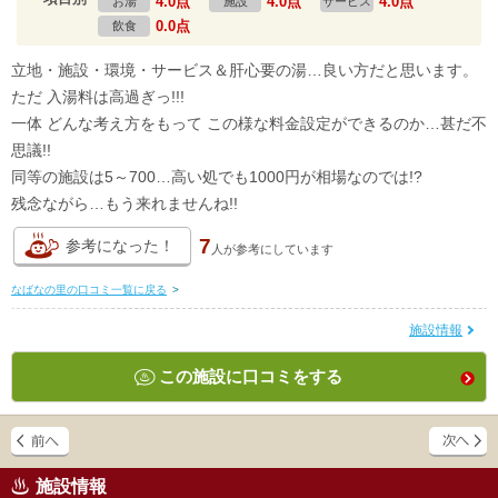
4.0点
4.0点
4.0点
お湯
施設
サービス
0.0点
飲食
立地・施設・環境・サービス＆肝心要の湯…良い方だと思います。
ただ 入湯料は高過ぎっ!!!
一体 どんな考え方をもって この様な料金設定ができるのか…甚だ不
思議!!
同等の施設は5～700…高い処でも1000円が相場なのでは!?
残念ながら…もう来れませんね!!
7
参考になった！
人が
参考にしています
なばなの里の口コミ一覧に戻る
>
施設情報
この施設に口コミをする
施設情報