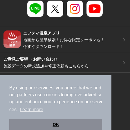
ニフティ温泉アプリ
地図から温泉検索！お得な限定クーポンも！
今すぐダウンロード！
ご意見ご要望 ・お問い合わせ
施設データの新規追加や修正依頼もこちらから
スマートフォン
/
PC
加盟店募集（資料請求）
広告出稿のご案内
By using our services, you agree that we and
our
partners
use cookies to improve advertisi
利用規約
ライフスタイルMEMBERS+規約
ng and enhance your experience on our servi
特定商取引法に基づく表記
ヘルプ
採用情報
ces.
Learn more
運営会社
個人情報保護ポリシー
©NIFTY Lifestyle Co., Ltd.
OK