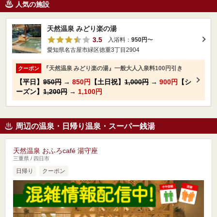
人気の施設
天然温泉 みどり楽の湯
3.5
入浴料：
950円
〜
愛知県名古屋市緑区徳重3丁目2904
『天然温泉 みどり楽の湯』一般大人入泉料100円引き
クーポン
【平日】
950円
→
850円
【土日祝】
1,000円
→
900円
【シ
ーズン】
1,200円
→
1,100円
周辺の温泉・日帰り温泉・スーパー銭湯
天然温泉 おふろcafé 湯守座
三重県 / 四日市
日帰り
クーポン