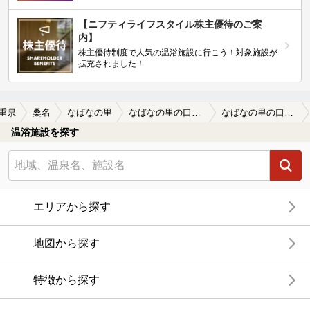
【ニフティライフスタイル株主優待のご案
内】
株主優待制度で人気の温浴施設に行こう！対象施設が
拡充されました！
重県
桑名
なばなの里
なばなの里の口コミ一覧
なばなの里の口コミ 2千円の入浴料はねぇー…
温浴施設を探す
エリアから探す
地図から探す
特徴から探す