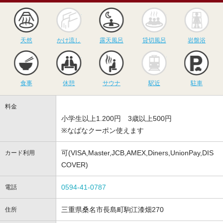
天然
かけ流し
露天風呂
貸切風呂
岩
天然
かけ流し
露天風呂
貸切風呂
岩盤浴
食事
休憩
サウナ
駅近
駐
食事
休憩
サウナ
駅近
駐車
料金
小学生以上1.200円 3歳以上500円
※なばなクーポン使えます
可(VISA,Master,JCB,AMEX,Diners,UnionPay,DIS
カード利用
COVER)
0594-41-0787
電話
三重県桑名市長島町駒江漆畑270
住所