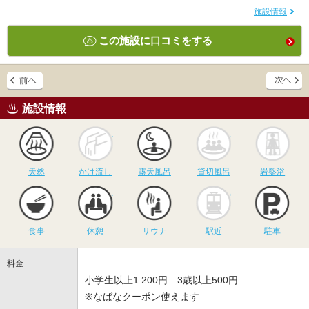
施設情報
この施設に口コミをする
施設情報
天然
かけ流し
露天風呂
貸切風呂
岩
天然
かけ流し
露天風呂
貸切風呂
岩盤浴
食事
休憩
サウナ
駅近
駐
食事
休憩
サウナ
駅近
駐車
料金
小学生以上1.200円 3歳以上500円
※なばなクーポン使えます