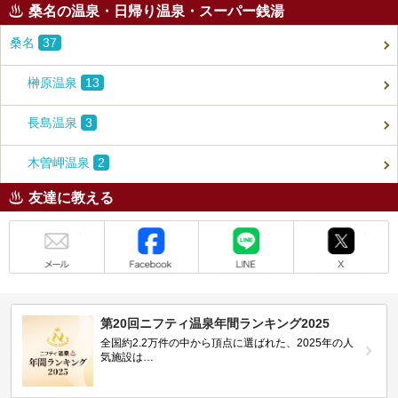
桑名の温泉・日帰り温泉・スーパー銭湯
桑名
37
榊原温泉
13
長島温泉
3
木曽岬温泉
2
友達に教える
メール
Facebook
LINE
X
第20回ニフティ温泉年間ランキング2025
全国約2.2万件の中から頂点に選ばれた、2025年の人
気施設は…