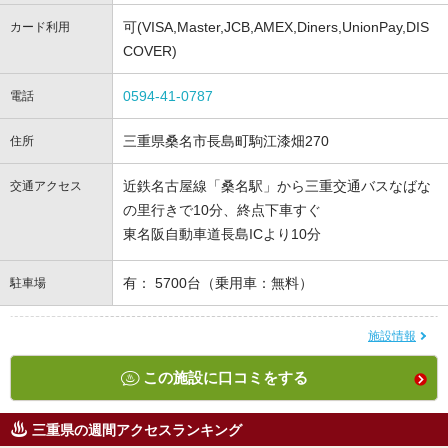
可(VISA,Master,JCB,AMEX,Diners,UnionPay,DIS
カード利用
COVER)
0594-41-0787
電話
三重県桑名市長島町駒江漆畑270
住所
近鉄名古屋線「桑名駅」から三重交通バスなばな
交通アクセス
の里行きで10分、終点下車すぐ
東名阪自動車道長島ICより10分
有： 5700台（乗用車：無料）
駐車場
施設情報
この施設に口コミをする
三重県の週間アクセスランキング