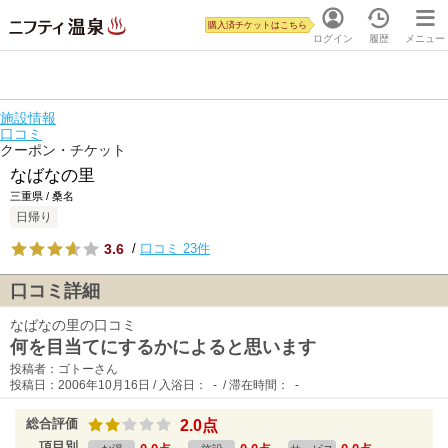
購入済チケットはこちら
ログイン
履歴
メニュー
施設情報
口コミ
クーポン・チケット
なばなの里
三重県 / 桑名
日帰り
3.6
/
口コミ 23件
口コミ詳細
なばなの里の口コミ
何を目当てにするかによると思います
投稿者：ゴトーさん
投稿日：2006年10月16日 / 入浴日： - / 滞在時間： -
総合評価
2.0点
項目別