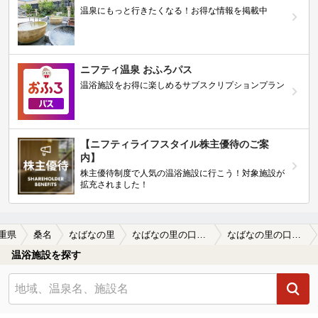
温泉にもっと行きたくなる！お得な情報を掲載中
ニフティ温泉 おふろパス
温浴施設をお得に楽しめるサブスクリプションプラン
【ニフティライフスタイル株主優待のご案
内】
株主優待制度で人気の温浴施設に行こう！対象施設が
拡充されました！
重県
桑名
なばなの里
なばなの里の口コミ一覧
なばなの里の口コミ 何を目当てにするかによると思います
温浴施設を探す