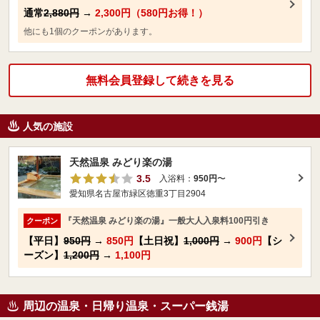
通常
2,880円
→
2,300円（580円お得！）
他にも1個のクーポンがあります。
無料会員登録して続きを見る
人気の施設
天然温泉 みどり楽の湯
3.5
入浴料：
950円
〜
愛知県名古屋市緑区徳重3丁目2904
『天然温泉 みどり楽の湯』一般大人入泉料100円引き
クーポン
【平日】
950円
→
850円
【土日祝】
1,000円
→
900円
【シ
ーズン】
1,200円
→
1,100円
周辺の温泉・日帰り温泉・スーパー銭湯