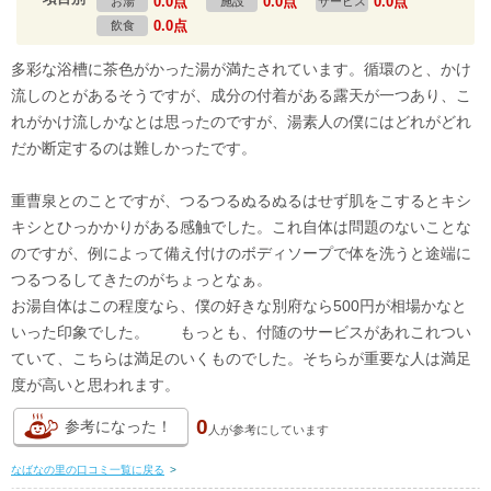
0.0点
0.0点
0.0点
お湯
施設
サービス
0.0点
飲食
多彩な浴槽に茶色がかった湯が満たされています。循環のと、かけ
流しのとがあるそうですが、成分の付着がある露天が一つあり、こ
れがかけ流しかなとは思ったのですが、湯素人の僕にはどれがどれ
だか断定するのは難しかったです。
重曹泉とのことですが、つるつるぬるぬるはせず肌をこするとキシ
キシとひっかかりがある感触でした。これ自体は問題のないことな
のですが、例によって備え付けのボディソープで体を洗うと途端に
つるつるしてきたのがちょっとなぁ。
お湯自体はこの程度なら、僕の好きな別府なら500円が相場かなと
いった印象でした。 もっとも、付随のサービスがあれこれつい
ていて、こちらは満足のいくものでした。そちらが重要な人は満足
度が高いと思われます。
0
参考になった！
人が
参考にしています
なばなの里の口コミ一覧に戻る
>