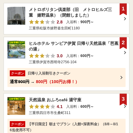
1
メトロポリタン倶楽部（旧 メトロヒルズ三
重 嬉野温泉）（閉館しました）
2.8
入浴料：
900円～
三重県松阪市嬉野釜生田町1180
2
ヒルホテル サンピア伊賀 日帰り天然温泉「芭蕉
の湯」
3.0
入浴料：
600円～
三重県伊賀市西明寺2756-104
日帰り入浴割引きクーポン
クーポン
通常
900円
→
800円（100円お得！）
3
天然温泉 おふろcafé 湯守座
4.1
入浴料：
600円～
三重県四日市市生桑町311
【平日限定】朝までプラン（入館+深夜料金）（8/8～8/1
クーポン
6迄使用不可）