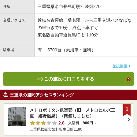
三重県桑名市長島町駒江漆畑270
住所
近鉄名古屋線「桑名駅」から三重交通バスなばな
交通アクセス
の里行きで10分、終点下車すぐ
東名阪自動車道長島ICより10分
有： 5700台（乗用車：無料）
駐車場
施設情報
この施設に口コミをする
三重県の週間アクセスランキング
1
メトロポリタン倶楽部（旧 メトロヒルズ三
重 嬉野温泉）（閉館しました）
2.8
入浴料：
900円～
三重県松阪市嬉野釜生田町1180