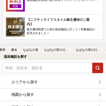
【ニフティライフスタイル株主優待のご案
内】
株主優待制度で人気の温浴施設に行こう！対象施設が
拡充されました！
重県
桑名
なばなの里
なばなの里の口コミ一覧
なばなの里の口コミ 掛け流しは最高！
温浴施設を探す
エリアから探す
地図から探す