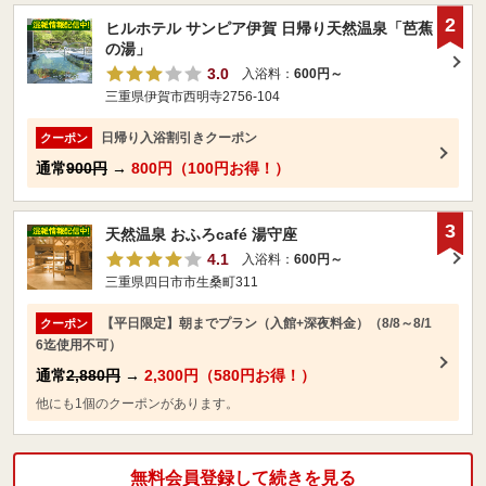
2
ヒルホテル サンピア伊賀 日帰り天然温泉「芭蕉
の湯」
3.0
入浴料：
600円～
三重県伊賀市西明寺2756-104
日帰り入浴割引きクーポン
クーポン
通常
900円
→
800円（100円お得！）
3
天然温泉 おふろcafé 湯守座
4.1
入浴料：
600円～
三重県四日市市生桑町311
【平日限定】朝までプラン（入館+深夜料金）（8/8～8/1
クーポン
6迄使用不可）
通常
2,880円
→
2,300円（580円お得！）
他にも1個のクーポンがあります。
無料会員登録して続きを見る