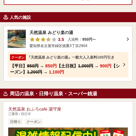
人気の施設
天然温泉 みどり楽の湯
3.5
入浴料：
950円
〜
愛知県名古屋市緑区徳重3丁目2904
『天然温泉 みどり楽の湯』一般大人入泉料100円引き
クーポン
【平日】
950円
→
850円
【土日祝】
1,000円
→
900円
【シ
ーズン】
1,200円
→
1,100円
周辺の温泉・日帰り温泉・スーパー銭湯
天然温泉 おふろcafé 湯守座
三重県 / 四日市
日帰り
クーポン