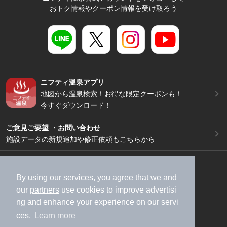
おトク情報やクーポン情報を受け取ろう
ニフティ温泉アプリ
地図から温泉検索！お得な限定クーポンも！
今すぐダウンロード！
ご意見ご要望 ・お問い合わせ
施設データの新規追加や修正依頼もこちらから
スマートフォン
/
PC
加盟店募集（資料請求）
広告出稿のご案内
By using our services, you agree that we and
our
partners
use cookies to improve advertisi
利用規約
ライフスタイルMEMBERS+規約
ng and enhance your experience on our servi
特定商取引法に基づく表記
ヘルプ
採用情報
ces.
Learn more
運営会社
個人情報保護ポリシー