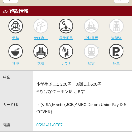
施設情報
天然
かけ流し
露天風呂
貸切風呂
岩
天然
かけ流し
露天風呂
貸切風呂
岩盤浴
食事
休憩
サウナ
駅近
駐
食事
休憩
サウナ
駅近
駐車
料金
小学生以上1.200円 3歳以上500円
※なばなクーポン使えます
可(VISA,Master,JCB,AMEX,Diners,UnionPay,DIS
カード利用
COVER)
0594-41-0787
電話