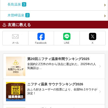
長島温泉
3
木曽岬温泉
2
友達に教える
メール
Facebook
LINE
X
第20回ニフティ温泉年間ランキング2025
全国約2.2万件の中から頂点に選ばれた、2025年の人
気施設は…
ニフティ温泉 サウナランキング2026
おふろ好きユーザーの投票により、全国No.1サウナが
決定！