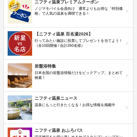
ニフティ温泉プレミアムクーポン
ノジマモバイル会員向け 通常よりもお得な「特別価
格」で人気の温泉を満喫できる！
【ニフティ温泉 百名湯2026】
行ってみたい施設に投票してプレゼントを当てよう！
（全10回開催 / 合計260名様）
岩盤浴特集
日本全国の岩盤浴情報だけをピックアップ。まとめて
検索！
ニフティ温泉ニュース
温泉にもっと行きたくなる！お得な情報を掲載中
ニフティ温泉 おふろパス
温浴施設をお得に楽しめるサブスクリプションプラン