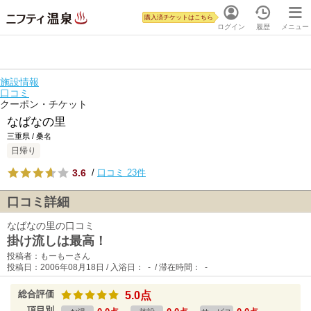
購入済チケットはこちら
ログイン
履歴
メニュー
施設情報
口コミ
クーポン・チケット
なばなの里
三重県 / 桑名
日帰り
3.6
/
口コミ 23件
口コミ詳細
なばなの里の口コミ
掛け流しは最高！
投稿者：もーもーさん
投稿日：2006年08月18日 / 入浴日： - / 滞在時間： -
総合評価
5.0点
項目別