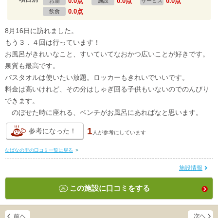
0.0点
0.0点
0.0点
お湯
施設
サービス
0.0点
飲食
8月16日に訪れました。
もう３．４回は行っています！
お風呂がきれいなこと、すいていてなおかつ広いことが好きです。
泉質も最高です。
バスタオルは使いたい放題。ロッカーもきれいでいいです。
料金は高いけれど、その分はしゃぎ回る子供もいないのでのんびり
できます。
のぼせた時に座れる、ベンチがお風呂にあればなと思います。
1
参考になった！
人が
参考にしています
なばなの里の口コミ一覧に戻る
>
施設情報
この施設に口コミをする