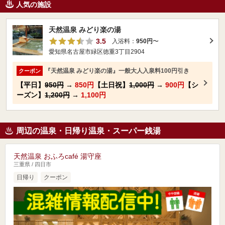
人気の施設
天然温泉 みどり楽の湯
3.5
入浴料：
950円
〜
愛知県名古屋市緑区徳重3丁目2904
『天然温泉 みどり楽の湯』一般大人入泉料100円引き
クーポン
【平日】
950円
→
850円
【土日祝】
1,000円
→
900円
【シ
ーズン】
1,200円
→
1,100円
周辺の温泉・日帰り温泉・スーパー銭湯
天然温泉 おふろcafé 湯守座
三重県 / 四日市
日帰り
クーポン