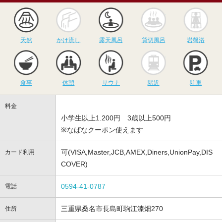
天然
かけ流し
露天風呂
貸切風呂
岩
天然
かけ流し
露天風呂
貸切風呂
岩盤浴
食事
休憩
サウナ
駅近
駐
食事
休憩
サウナ
駅近
駐車
料金
小学生以上1.200円 3歳以上500円
※なばなクーポン使えます
可(VISA,Master,JCB,AMEX,Diners,UnionPay,DIS
カード利用
COVER)
0594-41-0787
電話
三重県桑名市長島町駒江漆畑270
住所