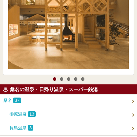
桑名の温泉・日帰り温泉・スーパー銭湯
桑名
37
榊原温泉
13
長島温泉
3