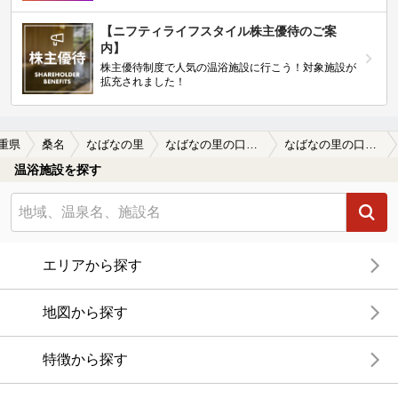
【ニフティライフスタイル株主優待のご案
内】
株主優待制度で人気の温浴施設に行こう！対象施設が
拡充されました！
重県
桑名
なばなの里
なばなの里の口コミ一覧
なばなの里の口コミ お湯は かけ流し・・・
温浴施設を探す
エリアから探す
地図から探す
特徴から探す