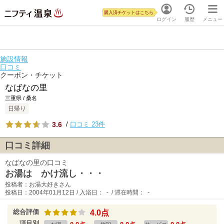
購入済チケットはこちら
ログイン
履歴
メニュー
施設情報
口コミ
クーポン・チケット
なばなの里
三重県 / 桑名
日帰り
3.6
/
口コミ 23件
口コミ詳細
なばなの里の口コミ
お湯は かけ流し・・・
投稿者：お湯大好きさん
投稿日：2004年01月12日 / 入浴日： - / 滞在時間： -
総合評価
4.0点
項目別