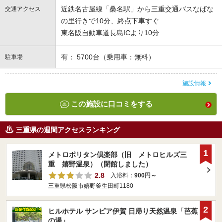
近鉄名古屋線「桑名駅」から三重交通バスなばな
交通アクセス
の里行きで10分、終点下車すぐ
東名阪自動車道長島ICより10分
有： 5700台（乗用車：無料）
駐車場
施設情報
この施設に口コミをする
三重県の週間アクセスランキング
1
メトロポリタン倶楽部（旧 メトロヒルズ三
重 嬉野温泉）（閉館しました）
2.8
入浴料：
900円～
三重県松阪市嬉野釜生田町1180
2
ヒルホテル サンピア伊賀 日帰り天然温泉「芭蕉
の湯」