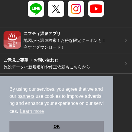
ニフティ温泉アプリ
地図から温泉検索！お得な限定クーポンも！
今すぐダウンロード！
ご意見ご要望 ・お問い合わせ
施設データの新規追加や修正依頼もこちらから
スマートフォン
/
PC
加盟店募集（資料請求）
広告出稿のご案内
By using our services, you agree that we and
our
partners
use cookies to improve advertisi
利用規約
ライフスタイルMEMBERS+規約
ng and enhance your experience on our servi
特定商取引法に基づく表記
ヘルプ
採用情報
ces.
Learn more
運営会社
個人情報保護ポリシー
©NIFTY Lifestyle Co., Ltd.
OK