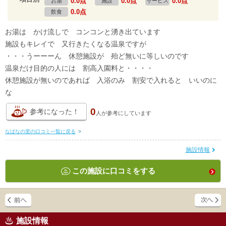
0.0点
0.0点
0.0点
お湯
施設
サービス
0.0点
飲食
お湯は かけ流しで コンコンと湧き出ています
施設もキレイで 又行きたくなる温泉ですが
・・・うーーーん 休憩施設が 殆ど無いに等しいのです
温泉だけ目的の人には 割高入園料と・・・・
休憩施設が無いのであれば 入浴のみ 割安で入れると いいのに
な
0
参考になった！
人が
参考にしています
なばなの里の口コミ一覧に戻る
>
施設情報
この施設に口コミをする
施設情報