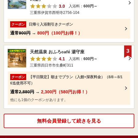
3.0
入浴料：
600円～
三重県伊賀市西明寺2756-104
日帰り入浴割引きクーポン
クーポン
通常
900円
→
800円（100円お得！）
3
天然温泉 おふろcafé 湯守座
4.1
入浴料：
600円～
三重県四日市市生桑町311
【平日限定】朝までプラン（入館+深夜料金）（8/8～8/1
クーポン
6迄使用不可）
通常
2,880円
→
2,300円（580円お得！）
他にも1個のクーポンがあります。
無料会員登録して続きを見る