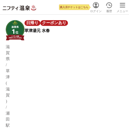
購入済チケットはこちら
ログイン
履歴
メニュー
日帰り
クーポンあり
草津湯元 水春
滋
賀
県
/
草
津
(
滋
賀
)
/
瀬
田
駅