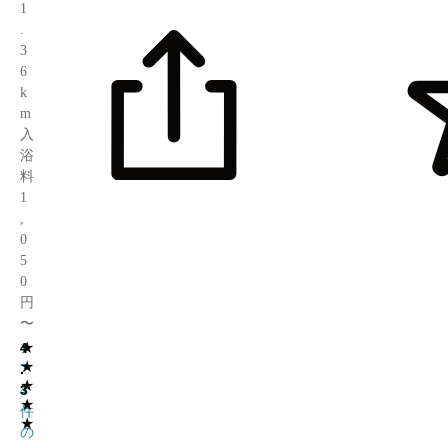
1
.
3
6
k
m
入
浴
料
1
,
0
5
0
円
〜
★
4
1
★
.
7
★
3
4
★
件
★
の