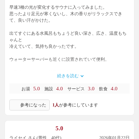
早速3種の光が変化するサウナに入ってみました。
思ったより足元が寒くないし、木の香りがリラックスでき
て、良い汗がかけた。
出てすぐにある水風呂もちょうど良い深さ、広さ、温度もち
ゃんと
冷えていて、気持ち良かったです。
ウォーターサーバーも近くに設置されていて便利。
岩盤浴もいろんなお部屋や休憩所があるので、ゆっくり過ご
続きを読む
せます。
5.0
4.0
3.0
4.0
お湯
施設
サービス
飲食
食事も以前は定食や御膳を注文すると、ごはんおかわりでき
たけど、現在は大中小とごはんの量を選ぶのに変更。
参考になった
1人
が参考にしています
いろんな入浴施設に行きますが、全体的に満足度はこちらの
施設が高いです。
5.0
ライセイ さん(男性、40代)
2026年01月22日