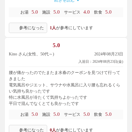
続きを読む
ーーしだけ不便かなと思いました。入浴のみの利用客用に
も、300円～500円程で館内着があれば何も言うことなしの素
5.0
5.0
4.0
5.0
お湯
施設
サービス
飲食
晴らしい施設でした！
参考になった
1人
が参考にしています
また滋賀に訪れる際にはお邪魔させていただきます。ありが
とうございました！
5.0
Kino さん(女性、50代～)
2024年08月23日
入浴日：2024年08月23日(金)
腰が痛かったのでたまたま水春のクーポンを見つけて行って
きました
電気風呂やジエット、サウナや水風呂に入り腰も忘れるくら
い気持ち良かったです
特に水風呂が冷たくて気持ちよかったです
平日で混んでなくとても良かったです
5.0
5.0
5.0
5.0
お湯
施設
サービス
飲食
参考になった
0人
が参考にしています