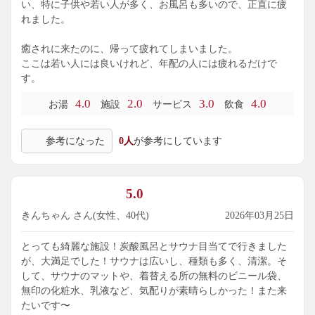
い、特に子供や若い人が多く、お風呂も多いので、正直に疲
れました。
癒されに来たのに、帰って疲れてしまいました。
ここは若い人には良いけれど、年配の人には疲れるだけで
す。
4.0
2.0
3.0
4.0
お湯
施設
サービス
飲食
参考になった
0人
が参考にしています
5.0
きんちゃん さん(女性、40代)
2026年03月25日
とっても綺麗な施設！炭酸風呂とサウナ目当てで行きました
が、大満足でした！サウナは広いし、種類も多く、清潔。そ
して、サウナのマットや、着替える所の無料のビニール袋、
無印の化粧水、乳液など、気配りが素晴らしかった！また来
たいです〜