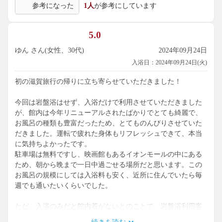
参考になった
1人
が参考にしています
5.0
ゆん さん(女性、30代)
2024年09月24日
入浴日：2024年09月24日(火)
初の滋賀旅行の帰りに立ち寄らせていただきました！
今回は岩盤浴はせず、入浴だけで利用させていただきました
が、館内は今年リニューアルされたばかりでとても綺麗で、
お風呂の種類も豊富だったため、とてものんびりさせていた
だきました。運転で疲れた身体もリフレッシュできて、本当
に気持ちよかったです。
駐車場は無料ですし、映画館もあるイオンモールの中にある
ため、朝から晩まで一日中過ごせる場所だと思います。この
お風呂の規模にしては入浴料も安く、近所に住んでいたら毎
週でも通いたいくらいでした。
ただ、入浴のみだと館内着がないとのことで、岩盤浴利用客
用のものを900円で借りないといけないというところがすこー