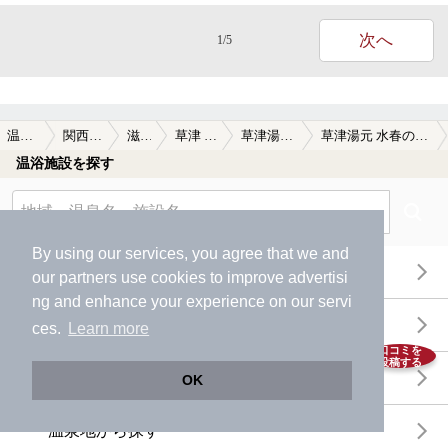
次へ
1/5
温泉TOP
関西(近畿)
滋賀県
草津 (滋賀)
草津湯元 水春
草津湯元 水春の口コミ一覧
温浴施設を探す
By using our services, you agree that we and
エリアから探す
our
partners
use cookies to improve advertisi
ng and enhance your experience on our servi
地図から探す
ces.
Learn more
口コミを
投稿する
特徴から探す
OK
温泉地から探す