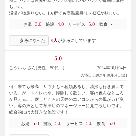
特にサウナは遠赤外線サウナの他バレルサウナが最高に気持
ちいい。
湯温が物足りない。1ヵ所でも高温風呂41～42℃が欲しい。
3.0
4.0
5.0
-
お湯
施設
サービス
飲食
参考になった
0人
が参考にしています
5.0
こういち さん(男性、50代～)
2024年10月04日
入浴日：2024年10月04日(金)
何回来ても最高！サウナも三種類あるし、清掃も行き届いて
いる。が、トイレの壁、掃除して欲しい。客は色んなところ
が見える。。癒しどころの天井のエアコンからの風がカビ臭
い。客の声として草津店のマネージャーに見て欲しいです。
総合的には大好きな施設です！
5.0
5.0
5.0
5.0
お湯
施設
サービス
飲食