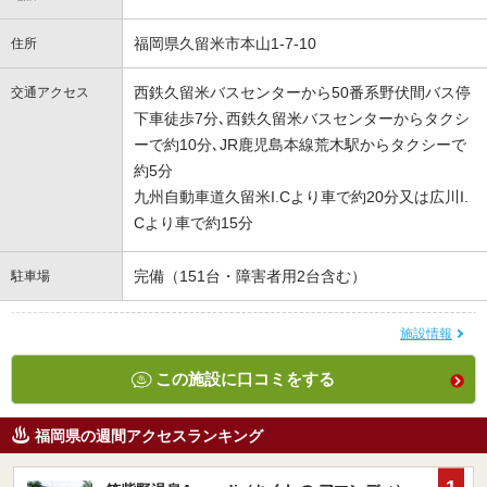
福岡県久留米市本山1-7-10
住所
西鉄久留米バスセンターから50番系野伏間バス停
交通アクセス
下車徒歩7分､西鉄久留米バスセンターからタクシ
ーで約10分､JR鹿児島本線荒木駅からタクシーで
約5分
九州自動車道久留米I.Cより車で約20分又は広川I.
Cより車で約15分
完備（151台・障害者用2台含む）
駐車場
施設情報
この施設に口コミをする
福岡県の週間アクセスランキング