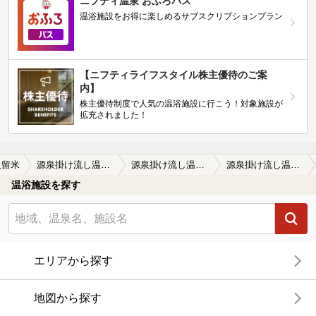
ニフティ温泉 おふろパス
温浴施設をお得に楽しめるサブスクリプションプラン
【ニフティライフスタイル株主優待のご案
内】
株主優待制度で人気の温浴施設に行こう！対象施設が
拡充されました！
久留米
源泉掛け流し温泉 久留米 游心の湯（ゆうしんのゆ）
源泉掛け流し温泉 久留米 游心の湯（ゆうしんのゆ）の口コミ一覧
源泉掛け流し温泉 久留米 游心の湯（ゆうしんのゆ）の口コミ サウナ良し ぬるめ
温浴施設を探す
エリアから探す
地図から探す