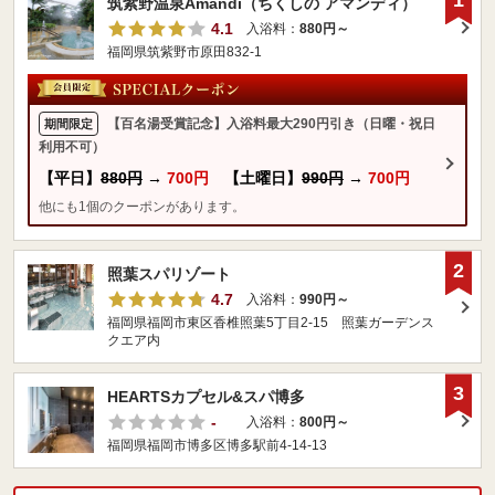
1
筑紫野温泉Amandi（ちくしの アマンディ）
4.1
入浴料：
880円～
福岡県筑紫野市原田832-1
【百名湯受賞記念】入浴料最大290円引き（日曜・祝日
期間限定
利用不可）
【平日】
880円
→
700円
【土曜日】
990円
→
700円
他にも1個のクーポンがあります。
2
照葉スパリゾート
4.7
入浴料：
990円～
福岡県福岡市東区香椎照葉5丁目2-15 照葉ガーデンス
クエア内
3
HEARTSカプセル&スパ博多
-
入浴料：
800円～
福岡県福岡市博多区博多駅前4-14-13