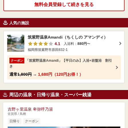
無料会員登録して続きを見る
人気の施設
筑紫野温泉Amandi（ちくしの アマンディ）
4.1
入浴料：
880円
〜
福岡県筑紫野市原田832-1
「筑紫野温泉Amandi」【平日のみ】入浴+岩盤浴 割引
クーポン
き
通常
1,800円
→
1,680円（120円お得！）
周辺の温泉・日帰り温泉・スーパー銭湯
吉野ヶ里温泉 卑弥呼乃湯
佐賀県 / 鳥栖
日帰り
クーポン