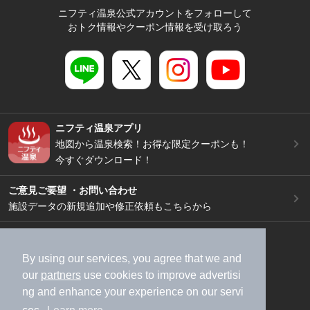
ニフティ温泉公式アカウントをフォローして
おトク情報やクーポン情報を受け取ろう
ニフティ温泉アプリ
地図から温泉検索！お得な限定クーポンも！
今すぐダウンロード！
ご意見ご要望 ・お問い合わせ
施設データの新規追加や修正依頼もこちらから
スマートフォン
/
PC
加盟店募集（資料請求）
広告出稿のご案内
By using our services, you agree that we and
our
partners
use cookies to improve advertisi
利用規約
ライフスタイルMEMBERS+規約
ng and enhance your experience on our servi
特定商取引法に基づく表記
ヘルプ
採用情報