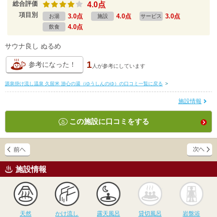
総合評価
4.0点
項目別
3.0点
4.0点
3.0点
お湯
施設
サービス
4.0点
飲食
サウナ良し ぬるめ
1
参考になった！
人が
参考にしています
源泉掛け流し温泉 久留米 游心の湯（ゆうしんのゆ）の口コミ一覧に戻る
>
施設情報
この施設に口コミをする
施設情報
天然
かけ流し
露天風呂
貸切風呂
岩
天然
かけ流し
露天風呂
貸切風呂
岩盤浴