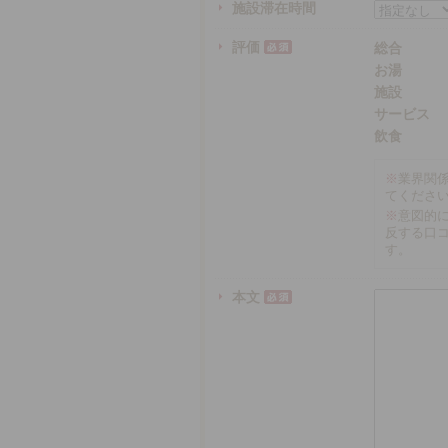
施設滞在時間
評価
総合
お湯
施設
サービス
飲食
※
業界関
てくださ
※
意図的
反する口
す。
本文