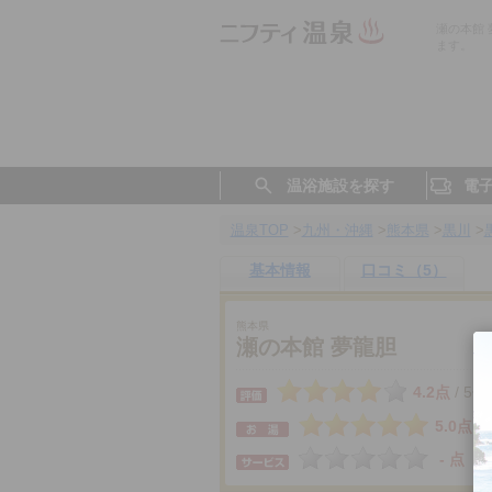
瀬の本館
ます。
温浴施設を探す
電
温泉TOP
>
九州・沖縄
>
熊本県
>
黒川
>
基本情報
口コミ（5）
熊本県
瀬の本館 夢龍胆
4.2点
5件
/
5.0点
- 点