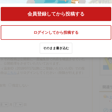
コミをする
会員登録してから投稿する
ログインしてから投稿する
文字以内
そのまま書き込む
の場合、匿名で投稿されます。
での投稿は、再編集や削除ができませんので注意ください。
ストでの投稿は公開前に一度編集部で内容を確認させていた
に、公開処理をさせていただいております。
ィ温泉ID（2018/07/17以降にご登録いただいたID）での投
場合は
こちら
よりログインしてください（削除が行えます）
女性
指定しない
月
日