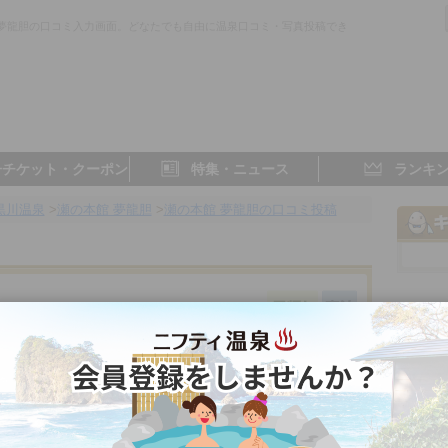
 夢龍胆の口コミ入力画面。どなたでも自由に温泉口コミ・写真投稿でき
子チケット・クーポン
特集・ニュース
ランキ
黒川温泉
>
瀬の本館 夢龍胆
>
瀬の本館 夢龍胆の口コミ投稿
熊本県／黒川
4.0点
- 点