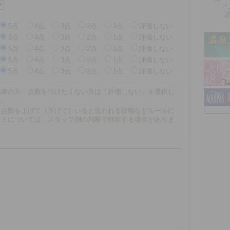
5点
4点
3点
2点
1点
評価しない
5点
4点
3点
2点
1点
評価しない
5点
4点
3点
2点
1点
評価しない
5点
4点
3点
2点
1点
評価しない
5点
4点
3点
2点
1点
評価しない
係者の方、点数をつけたくない方は「評価しない」を選択し
い。
に点数を上げて（下げて）いると思われる投稿などルールに
コミについては、スタッフ側の判断で削除する場合がありま