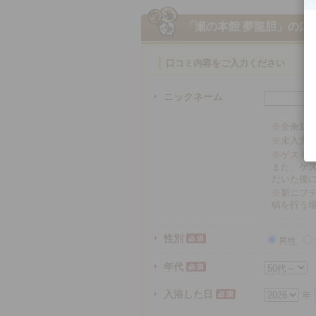
「瀬の本館 夢龍胆」
の口
口コミ内容をご入力ください
ニックネーム
※
全角16
※
未入力
※ゲスト
また、ゲ
だいた後
※
新ニフテ
稿を行う
性別
男性
年代
入浴した日
年