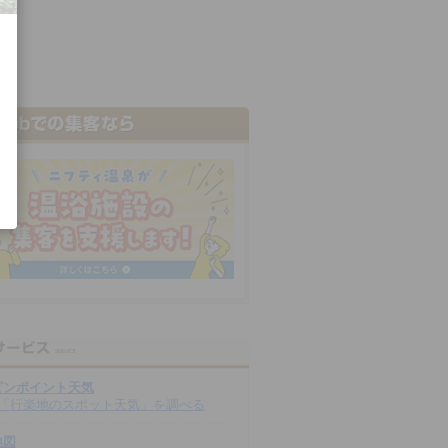
ピンポイント天気
「行楽地のスポット天気」を調べる
地図