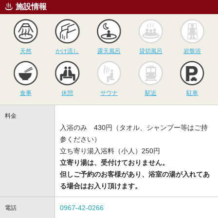
施設情報
天然
かけ流し
露天風呂
貸切風呂
岩
天然
かけ流し
露天風呂
貸切風呂
岩盤浴
食事
休憩
サウナ
駅近
駐
食事
休憩
サウナ
駅近
駐車
料金
入浴のみ 430円（タオル、シャンプー等はご持
参ください）
立ち寄り湯入浴料（小人）250円
立寄り湯は、受付けておりません。
但しご予約のお客様があり、浴室の湯が入れてあ
る場合はお入り頂けます。
0967-42-0266
電話