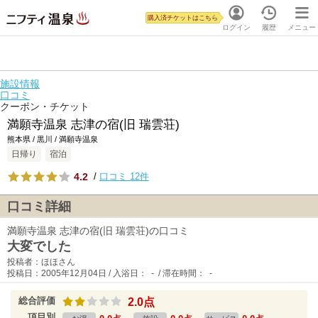
購入済チケットはこちら
ログイン
履歴
メニュー
施設情報
口コミ
クーポン・チケット
満願寺温泉 志津の宿(旧 瑞雲荘)
熊本県 / 黒川 / 満願寺温泉
日帰り
宿泊
4.2
/
口コミ 12件
口コミ詳細
満願寺温泉 志津の宿(旧 瑞雲荘)の口コミ
大変でした
投稿者：ほほさん
投稿日：2005年12月04日 / 入浴日： - / 滞在時間： -
総合評価
2.0点
項目別