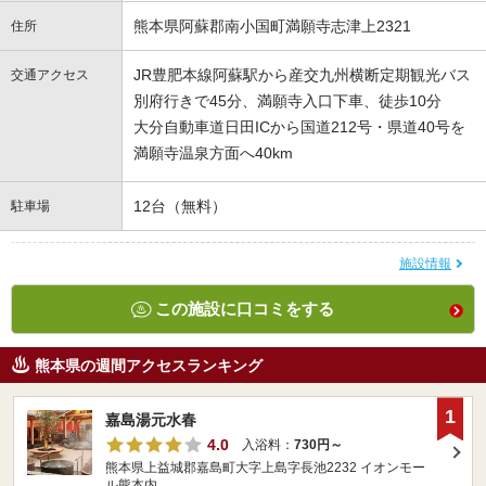
熊本県阿蘇郡南小国町満願寺志津上2321
住所
JR豊肥本線阿蘇駅から産交九州横断定期観光バス
交通アクセス
別府行きで45分、満願寺入口下車、徒歩10分
大分自動車道日田ICから国道212号・県道40号を
満願寺温泉方面へ40km
12台（無料）
駐車場
施設情報
この施設に口コミをする
熊本県の週間アクセスランキング
1
嘉島湯元水春
4.0
入浴料：
730円～
熊本県上益城郡嘉島町大字上島字長池2232 イオンモー
ル熊本内