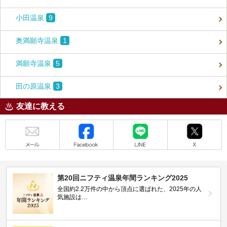
小田温泉
9
奥満願寺温泉
1
満願寺温泉
5
田の原温泉
3
友達に教える
メール
Facebook
LINE
X
第20回ニフティ温泉年間ランキング2025
全国約2.2万件の中から頂点に選ばれた、2025年の人
気施設は…