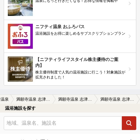
温泉にもっと行きたくなる！お得な情報を掲載中
ニフティ温泉 おふろパス
温浴施設をお得に楽しめるサブスクリプションプラン
【ニフティライフスタイル株主優待のご案
内】
株主優待制度で人気の温浴施設に行こう！対象施設が
拡充されました！
寺温泉
満願寺温泉 志津の宿(旧 瑞雲荘)
満願寺温泉 志津の宿(旧 瑞雲荘)の口コミ一覧
満願寺温泉 志津の宿(旧 瑞雲荘)の口コミ 大変でした
温浴施設を探す