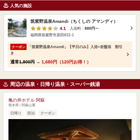
人気の施設
筑紫野温泉Amandi（ちくしの アマンディ）
4.1
入浴料：
880円
〜
福岡県筑紫野市原田832-1
「筑紫野温泉Amandi」【平日のみ】入浴+岩盤浴 割引
クーポン
き
通常
1,800円
→
1,680円（120円お得！）
周辺の温泉・日帰り温泉・スーパー銭湯
亀の井ホテル 阿蘇
熊本県 / 阿蘇山麓
日帰り
宿泊
クーポン