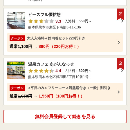
2
ピースフル優祐悠
3.3
入浴料：
550円～
熊本県熊本市東区下南部3-11-136
大人入浴料＋館内着セット220円引き
クーポン
通常
1,100円
→
880円（220円お得！）
3
温泉カフェ あがんなっせ
4.4
入浴料：
800円～
熊本県熊本市北区鶴羽田3丁目10番1号
＜平日のみ＞フリーコース岩盤浴付き（一般）割引き
クーポン
通常
1,650円
→
1,550円（100円お得！）
無料会員登録して続きを見る