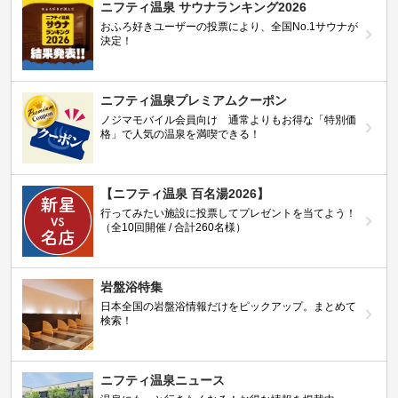
ニフティ温泉 サウナランキング2026
おふろ好きユーザーの投票により、全国No.1サウナが
決定！
ニフティ温泉プレミアムクーポン
ノジマモバイル会員向け 通常よりもお得な「特別価
格」で人気の温泉を満喫できる！
【ニフティ温泉 百名湯2026】
行ってみたい施設に投票してプレゼントを当てよう！
（全10回開催 / 合計260名様）
岩盤浴特集
日本全国の岩盤浴情報だけをピックアップ。まとめて
検索！
ニフティ温泉ニュース