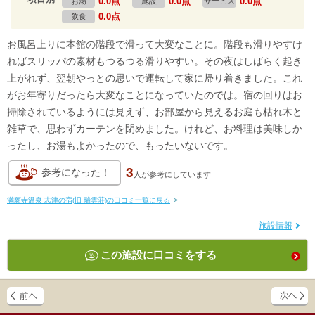
0.0点
0.0点
0.0点
お湯
施設
サービス
0.0点
飲食
お風呂上りに本館の階段で滑って大変なことに。階段も滑りやすけ
ればスリッパの素材もつるつる滑りやすい。その夜はしばらく起き
上がれず、翌朝やっとの思いで運転して家に帰り着きました。これ
がお年寄りだったら大変なことになっていたのでは。宿の回りはお
掃除されているようには見えず、お部屋から見えるお庭も枯れ木と
雑草で、思わずカーテンを閉めました。けれど、お料理は美味しか
ったし、お湯もよかったので、もったいないです。
3
参考になった！
人が
参考にしています
満願寺温泉 志津の宿(旧 瑞雲荘)の口コミ一覧に戻る
>
施設情報
この施設に口コミをする