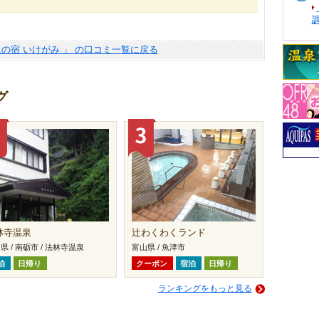
の宿 いけがみ 」 の口コミ一覧に戻る
グ
林寺温泉
辻わくわくランド
県 / 南砺市 / 法林寺温泉
富山県 / 魚津市
泊
日帰り
クーポン
宿泊
日帰り
ランキングをもっと見る