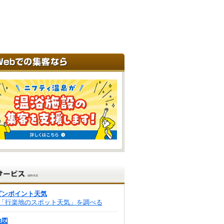
ピンポイント天気
「行楽地のスポット天気」を調べる
地図