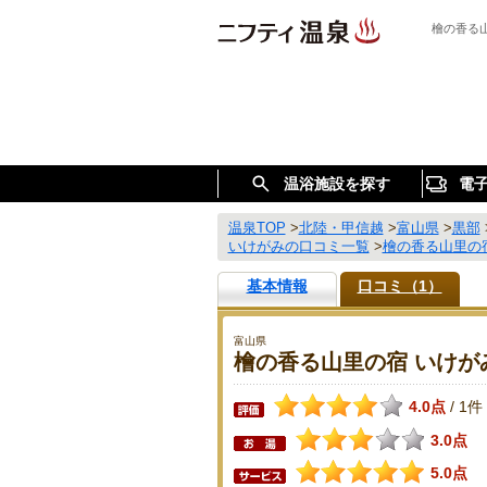
檜の香る
温浴施設を探す
電
温泉TOP
>
北陸・甲信越
>
富山県
>
黒部
いけがみの口コミ一覧
>
檜の香る山里の
基本情報
口コミ（1）
富山県
檜の香る山里の宿 いけが
4.0点
1件
/
3.0点
5.0点