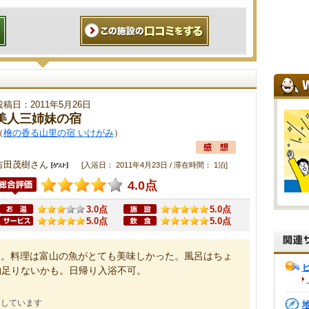
投稿日：2011年5月26日
美人三姉妹の宿
（
檜の香る山里の宿 いけがみ
）
吉田茂樹さん
[入浴日： 2011年4月23日 / 滞在時間： 1泊]
4.0点
3.0点
5.0点
5.0点
5.0点
す。料理は富山の魚がとても美味しかった。風呂はちょ
物足りないかも。日帰り入浴不可。
にしています