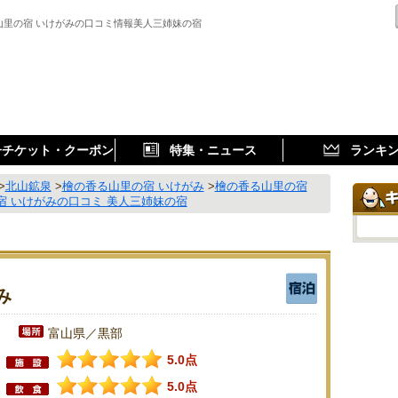
山里の宿 いけがみの口コミ情報美人三姉妹の宿
子チケット・クーポン
特集・ニュース
ランキ
>
北山鉱泉
>
檜の香る山里の宿 いけがみ
>
檜の香る山里の宿
宿 いけがみの口コミ 美人三姉妹の宿
み
富山県／黒部
5.0点
5.0点