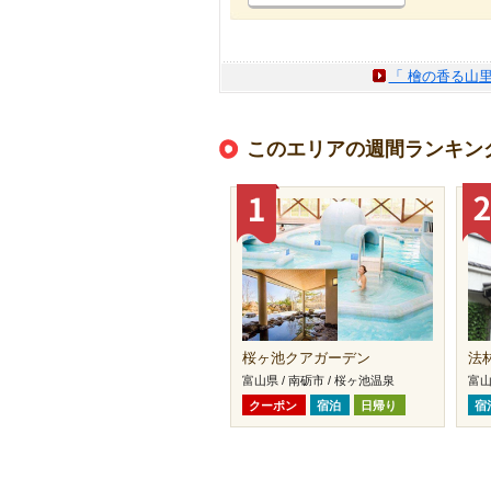
「 檜の香る山里
このエリアの週間ランキン
桜ヶ池クアガーデン
法
富山県 / 南砺市 / 桜ヶ池温泉
富山
クーポン
宿泊
日帰り
宿