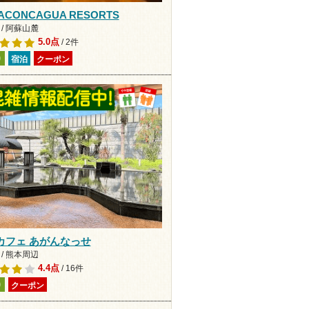
 ACONCAGUA RESORTS
/ 阿蘇山麓
5.0点
/ 2件
り
宿泊
クーポン
カフェ あがんなっせ
/ 熊本周辺
4.4点
/ 16件
り
クーポン