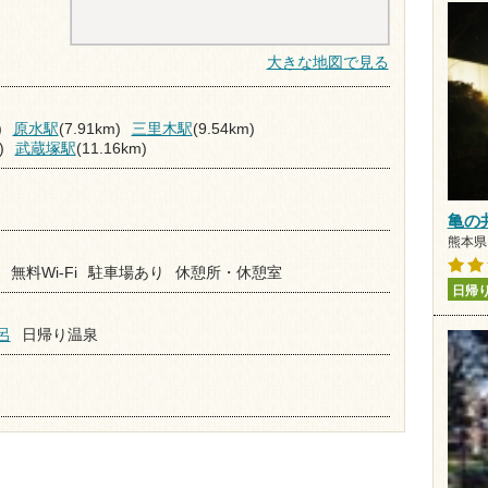
大きな地図で見る
)
原水駅
(7.91km)
三里木駅
(9.54km)
)
武蔵塚駅
(11.16km)
亀の
熊本県 
無料Wi-Fi
駐車場あり
休憩所・休憩室
日帰
呂
日帰り温泉