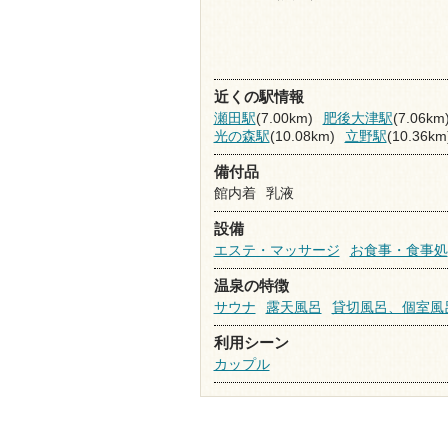
近くの駅情報
瀬田駅
(7.00km)
肥後大津駅
(7.06km
光の森駅
(10.08km)
立野駅
(10.36km
備付品
館内着
乳液
設備
エステ・マッサージ
お食事・食事処
温泉の特徴
サウナ
露天風呂
貸切風呂、個室風
利用シーン
カップル