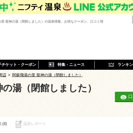
の里 龍神の湯（閉館しました）の温泉情報、お得なクーポン、口コミ情
子チケット・クーポン
特集・ニュース
ランキン
周辺
>
阿蘇飛湯の里 龍神の湯（閉館しました）
神の湯（閉館しました）
口
(4)
温泉レポート