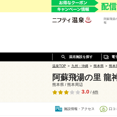
阿蘇飛湯
報
温浴施設を探す
電
温泉TOP
>
九州・沖縄
>
熊本県
>
熊本
阿蘇飛湯の里 龍
熊本県 / 熊本周辺
3.0
/
4件
施設情報・アクセス
口コミ