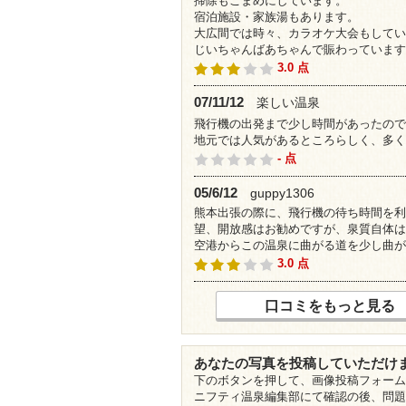
掃除もこまめにしています。
宿泊施設・家族湯もあります。
大広間では時々、カラオケ大会もしてい
じいちゃんばあちゃんで賑わっています
3.0 点
07/11/12
楽しい温泉
飛行機の出発まで少し時間があったので
地元では人気があるところらしく、多く
- 点
05/6/12
guppy1306
熊本出張の際に、飛行機の待ち時間を利
望、開放感はお勧めですが、泉質自体は
空港からこの温泉に曲がる道を少し曲が
3.0 点
口コミをもっと見る
あなたの写真を投稿していただけ
下のボタンを押して、画像投稿フォーム
ニフティ温泉編集部にて確認の後、問題