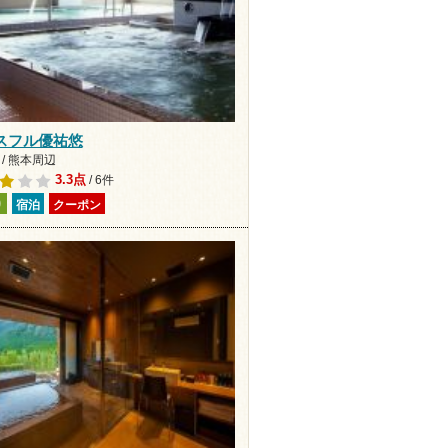
スフル優祐悠
/ 熊本周辺
3.3点
/ 6件
り
宿泊
クーポン