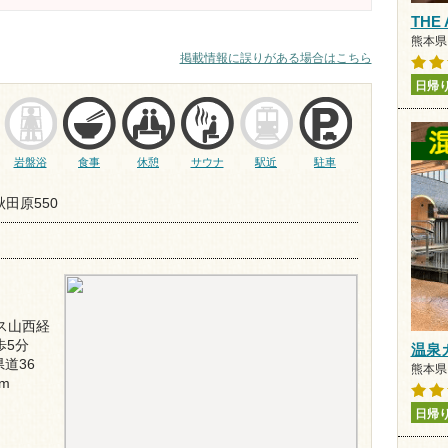
THE
熊本県 
掲載情報に誤りがある場合はこちら
日帰
岩盤浴
食事
休憩
サウナ
駅近
駐車
田原550
ス山西経
歩5分
温泉
道36
熊本県 
m
日帰