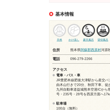
基本情報
天然
かけ流し
露天風呂
貸切風呂
熊本県
阿蘇郡西原村
河原秋
住所
096-279-2266
電話
アクセス
電車・バス・車
JR豊肥本線肥後大津駅から産交バ
由木山行きで20分、秋田下車、徒
九州自動車道益城熊本空港ICから県
号・235号・28号を西原方面へ17k
駐車場
100台（無料）