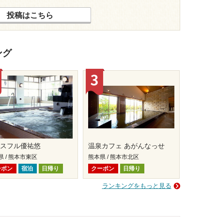
投稿はこちら
ング
ースフル優祐悠
温泉カフェ あがんなっせ
県 / 熊本市東区
熊本県 / 熊本市北区
ーポン
宿泊
日帰り
クーポン
日帰り
ランキングをもっと見る