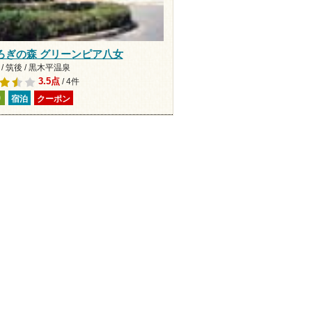
ろぎの森 グリーンピア八女
/ 筑後 / 黒木平温泉
3.5点
/ 4件
り
宿泊
クーポン