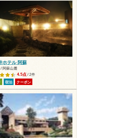
井ホテル 阿蘇
/ 阿蘇山麓
4.5点
/ 2件
り
宿泊
クーポン