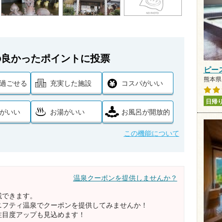
の良かったポイントに投票
ピー
熊本県 
過ごせる
充実した施設
コスパがいい
日帰
がいい
お湯がいい
お風呂が開放的
この機能について
温泉クーポンを提供しませんか？
載できます。
ニフティ温泉でクーポンを提供してみませんか！
注目度アップも見込めます！