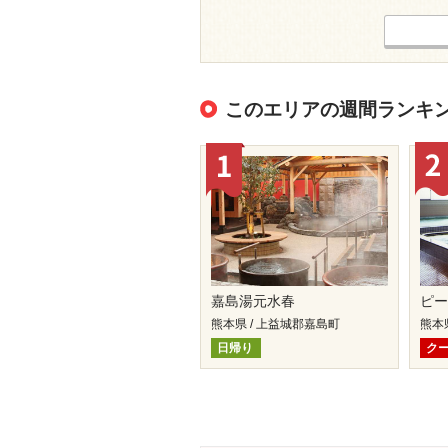
このエリアの週間ランキ
嘉島湯元水春
ピ
熊本県 / 上益城郡嘉島町
熊本
日帰り
ク