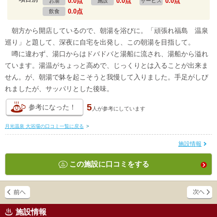
0.0点
0.0点
0.0点
お湯
施設
サービス
0.0点
飲食
朝方から開店しているので、朝湯を浴びに。「頑張れ福島 温泉
巡り」と題して、深夜に自宅を出発し、この朝湯を目指して。
噂に違わず、湯口からはドバドバと湯船に流され、湯船から溢れ
ています。湯温がちょっと高めで、じっくりとは入ることが出来ま
せん。が、朝湯で躰を起こそうと我慢して入りました。手足がしび
れましたが、サッパリとした後味。
5
参考になった！
人が
参考にしています
月光温泉 大浴場の口コミ一覧に戻る
>
施設情報
この施設に口コミをする
施設情報