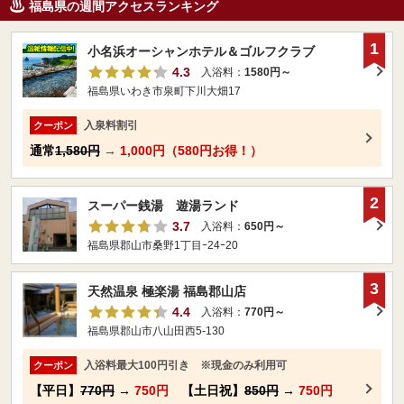
福島県の週間アクセスランキング
1
小名浜オーシャンホテル＆ゴルフクラブ
4.3
入浴料：
1580円～
福島県いわき市泉町下川大畑17
入泉料割引
クーポン
通常
1,580円
→
1,000円（580円お得！）
2
スーパー銭湯 遊湯ランド
3.7
入浴料：
650円～
福島県郡山市桑野1丁目ｰ24ｰ20
3
天然温泉 極楽湯 福島郡山店
4.4
入浴料：
770円～
福島県郡山市八山田西5-130
入浴料最大100円引き ※現金のみ利用可
クーポン
【平日】
770円
→
750円
【土日祝】
850円
→
750円