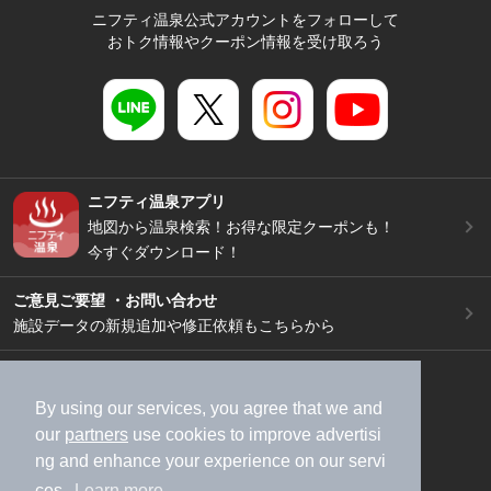
ニフティ温泉公式アカウントをフォローして
おトク情報やクーポン情報を受け取ろう
ニフティ温泉アプリ
地図から温泉検索！お得な限定クーポンも！
今すぐダウンロード！
ご意見ご要望 ・お問い合わせ
施設データの新規追加や修正依頼もこちらから
スマートフォン
/
PC
加盟店募集（資料請求）
広告出稿のご案内
By using our services, you agree that we and
our
partners
use cookies to improve advertisi
利用規約
ライフスタイルMEMBERS+規約
ng and enhance your experience on our servi
特定商取引法に基づく表記
ヘルプ
採用情報
ces.
Learn more