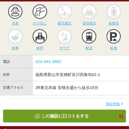
天然
かけ流し
露天風呂
貸切風呂
岩
天然
かけ流し
露天風呂
貸切風呂
岩盤浴
食事
休憩
サウナ
駅近
駐
食事
休憩
サウナ
駅近
駐車
024-945-9882
電話
福島県郡山市安積町笹川四角坦62-1
住所
JR東北本線 安積永盛から徒歩15分
交通アクセス
施設情報
この施設に口コミをする