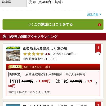
完備（約400台・無料）
駐車場
施設情報
この施設に口コミをする
山梨県の週間アクセスランキング
1
山梨泊まれる温泉 より道の湯
4.6
入浴料：
1300円～
山梨県都留市つる1-13-31
【百名湯受賞記念】入館料割引 ※小人も利用可
期間限定
【平日】
1,300円
→
1,100円
【土日祝】
1,500円
→
1,3
00円
他にも1個のクーポンがあります。
2