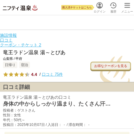
購入済チケットはこちら
ログイン
履歴
メニュー
施設情報
口コミ
クーポン・チケット
2
竜王ラドン温泉 湯～とぴあ
山梨県 / 甲府
日帰り
宿泊
お得なクーポンを見る
4.4
/
口コミ 75件
口コミ詳細
竜王ラドン温泉 湯～とぴあの口コミ
身体の中からしっかり温まり、たくさん汗…
投稿者：ゲストさん
性別：女性
年代：50代～
投稿日：2025年10月07日 / 入浴日： - / 滞在時間： -