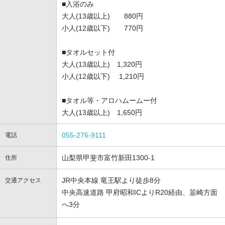
■入浴のみ
大人(13歳以上) 880円
小人(12歳以下) 770円
■タオルセット付
大人(13歳以上) 1,320円
小人(12歳以下) 1,210円
■タオル等・アロハムームー付
大人(13歳以上) 1,650円
055-276-9111
電話
山梨県甲斐市富竹新田1300-1
住所
JR中央本線 竜王駅より徒歩8分
交通アクセス
中央高速道路 甲府昭和ICよりR20経由、韮崎方面
へ3分