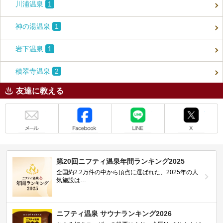
川浦温泉
1
神の湯温泉
1
岩下温泉
1
積翠寺温泉
2
友達に教える
メール
Facebook
LINE
X
第20回ニフティ温泉年間ランキング2025
全国約2.2万件の中から頂点に選ばれた、2025年の人
気施設は…
ニフティ温泉 サウナランキング2026