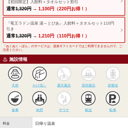
【初回限定】入館料＋タオルセット割引
通常
1,320円
→
1,100円（220円お得！）
『竜王ラドン温泉 湯～とぴあ』入館料＋タオルセット110円
引き
通常
1,320円
→
1,210円（110円お得！）
「ぬくぬく～ぽん」のサービスは、温泉ギフトカードではご利用できませんので、ご
注意ください。
施設情報
天然
かけ流し
露天風呂
貸切風呂
岩
天然
かけ流し
露天風呂
貸切風呂
岩盤浴
食事
休憩
サウナ
駅近
駐
食事
休憩
サウナ
駅近
駐車
日帰り温泉
料金