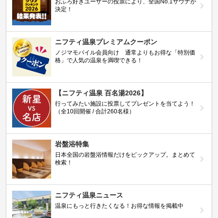
おふろ好きユーザーの投票により、全国No.1サウナが
決定！
ニフティ温泉プレミアムクーポン
ノジマモバイル会員向け 通常よりもお得な「特別価
格」で人気の温泉を満喫できる！
【ニフティ温泉 百名湯2026】
行ってみたい施設に投票してプレゼントを当てよう！
（全10回開催 / 合計260名様）
岩盤浴特集
日本全国の岩盤浴情報だけをピックアップ。まとめて
検索！
ニフティ温泉ニュース
温泉にもっと行きたくなる！お得な情報を掲載中