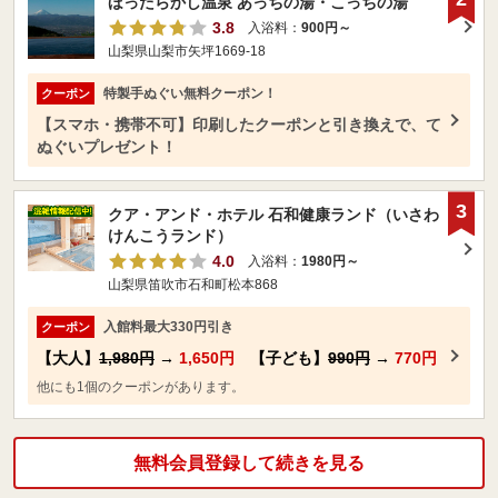
ほったらかし温泉 あっちの湯・こっちの湯
3.8
入浴料：
900円～
山梨県山梨市矢坪1669-18
特製手ぬぐい無料クーポン！
クーポン
【スマホ・携帯不可】印刷したクーポンと引き換えで、て
ぬぐいプレゼント！
3
クア・アンド・ホテル 石和健康ランド（いさわ
けんこうランド）
4.0
入浴料：
1980円～
山梨県笛吹市石和町松本868
入館料最大330円引き
クーポン
【大人】
1,980円
→
1,650円
【子ども】
990円
→
770円
他にも1個のクーポンがあります。
無料会員登録して続きを見る