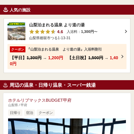
人気の施設
山梨泊まれる温泉 より道の湯
4.6
入浴料：
1,300円
〜
山梨県都留市つる1-13-31
『山梨泊まれる温泉 より道の湯』入浴料割引
クーポン
【平日】
1,300円
→
1,200円
【土日祝】
1,500円
→
1,40
0円
周辺の温泉・日帰り温泉・スーパー銭湯
ホテルリブマックスBUDGET甲府
山梨県 / 甲府
日帰り
宿泊
クーポン