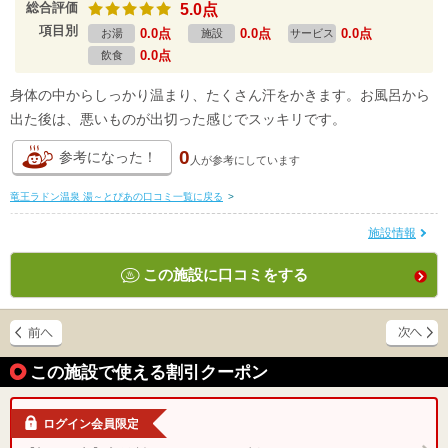
総合評価
5.0点
項目別
0.0点
0.0点
0.0点
お湯
施設
サービス
0.0点
飲食
身体の中からしっかり温まり、たくさん汗をかきます。お風呂から
出た後は、悪いものが出切った感じでスッキリです。
0
参考になった！
人が
参考にしています
竜王ラドン温泉 湯～とぴあの口コミ一覧に戻る
>
施設情報
この施設に口コミをする
この施設で使える割引クーポン
ログイン会員限定