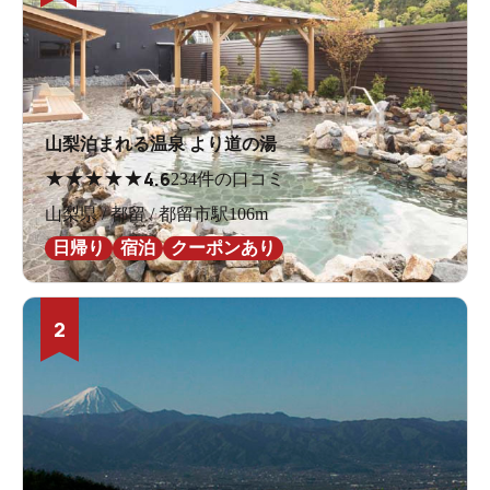
山梨泊まれる温泉 より道の湯
★
★
★
★
★
4.6
234件の口コミ
山梨県 / 都留 / 都留市駅106m
日帰り
宿泊
クーポンあり
2