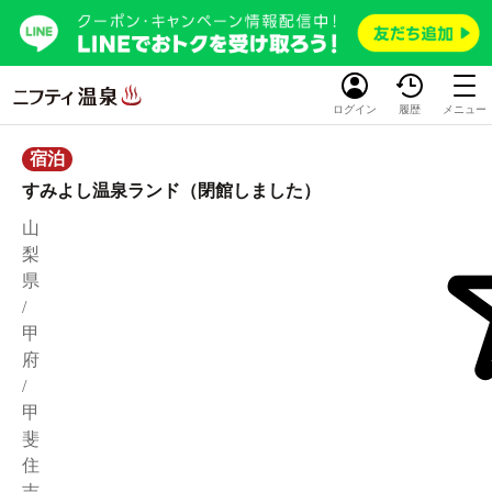
ログイン
履歴
メニュー
宿泊
すみよし温泉ランド（閉館しました）
山
梨
県
/
甲
府
/
甲
斐
住
吉