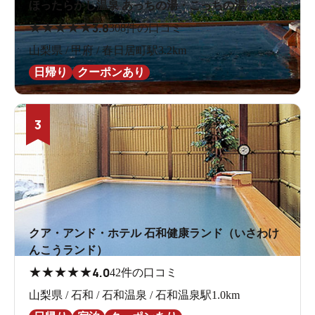
ほったらかし温泉 あっちの湯・こっちの湯
★
★
★
★
★
3.8
308件の口コミ
山梨県 / 甲府 / 春日居町駅3.2km
日帰り
クーポンあり
3
クア・アンド・ホテル 石和健康ランド（いさわけ
んこうランド）
★
★
★
★
★
4.0
42件の口コミ
山梨県 / 石和 / 石和温泉 / 石和温泉駅1.0km