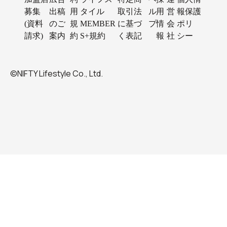
募集
出稿
用
タイル
取引法
ル
用
営
報保護
(資料
のご
規
MEMBER
に基づ
プ
情
会
ポリ
請求)
案内
約
S+規約
く表記
報
社
シー
©NIFTY Lifestyle Co., Ltd.