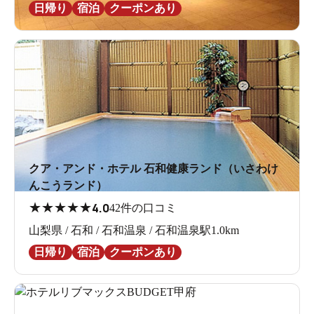
日帰り
宿泊
クーポンあり
クア・アンド・ホテル 石和健康ランド（いさわけ
んこうランド）
★
★
★
★
★
4.0
42件の口コミ
山梨県 / 石和 / 石和温泉 / 石和温泉駅1.0km
日帰り
宿泊
クーポンあり