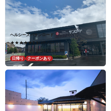
ヘルシースパサンロード
★
★
★
★
★
3.9
14件の口コミ
山梨県 / 甲府 / 国母駅1.3km
日帰り
クーポンあり