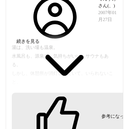
さん(
、
)
2007年01
月27日
続きを見る
湯は、洗い場も温泉。
水風呂も、源泉で、気持ちがいい。サウナもあ
る。
しかし、休憩所が消灯されていて、いられないこ
と。
９０分？で出てくれと貼り紙があったこと。
脱衣所と雰囲気が暗いので減点しました。
参考になった