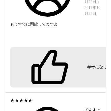
月22日
：
2017年10
月22日
もうすでに閉館してますよ
参考になった
★
★
★
★
★
でんすけ