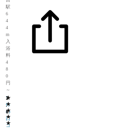
駅
6
4
4
m
入
浴
料
4
8
0
円
～
★
2
7
★
.
件
★
8
の
★
口
★
コ