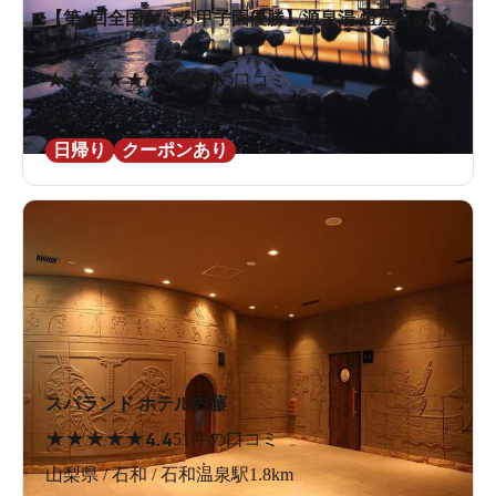
【第4回全国おふろ甲子園優勝】源泉湯 燈屋（あか
りや）
★
★
★
★
★
4.3
128件の口コミ
山梨県 / 甲府 / 酒折駅1.5km
日帰り
クーポンあり
スパランド ホテル内藤
★
★
★
★
★
4.4
51件の口コミ
山梨県 / 石和 / 石和温泉駅1.8km