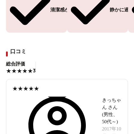
清潔感がある
静かに過ご
口コミ
総合評価
3
★
★
★
★
★
★
★
★
★
★
きっちゃ
ん
さん
(
男性
、
50代～
)
2017年10