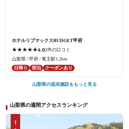
ホテルリブマックスBUDGET甲府
★
★
★
★
★
4.0
2件の口コミ
山梨県 / 甲府 / 竜王駅1.2km
日帰り
宿泊
クーポンあり
山梨県の
温浴施設をもっと見る
山梨県の週間アクセスランキング
1