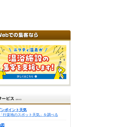
ピンポイント天気
「行楽地のスポット天気」を調べる
地図