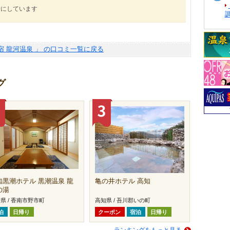
考にしています
宿 龍河温泉 」 の口コミ一覧に戻る
グ
知黒潮ホテル 黒潮温泉 龍
亀の井ホテル 高知
の湯
県 / 香南市野市町
高知県 / 吾川郡いの町
泊
日帰り
クーポン
宿泊
日帰り
ランキングをもっと見る