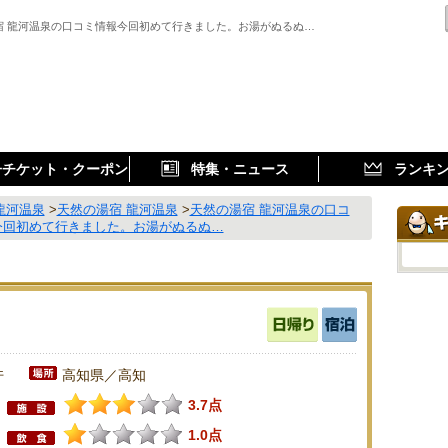
宿 龍河温泉の口コミ情報今回初めて行きました。お湯がぬるぬ…
子チケット・クーポン
特集・ニュース
ランキ
龍河温泉
>
天然の湯宿 龍河温泉
>
天然の湯宿 龍河温泉の口コ
今回初めて行きました。お湯がぬるぬ…
件
高知県／高知
3.7点
1.0点