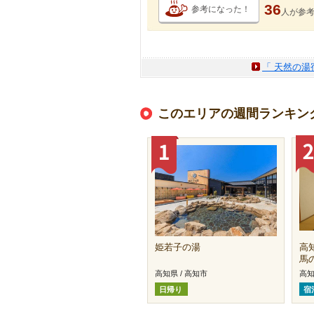
36
参考になった！
人が
参
「 天然の湯
このエリアの週間ランキン
姫若子の湯
高
馬
高知県 / 高知市
高知
日帰り
宿