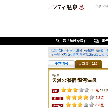
天然の湯
温浴施設を探す
電
温泉TOP
>
中国・四国
>
高知県
>
高知
>
ミ一覧
>
天然の湯宿 龍河温泉の口コミ 
基本情報
口コミ（11）
高知県
天然の湯宿 龍河温泉
3.5点
11
/
4.2点
3.8点