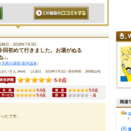
投稿日：2018年7月3日
今回初めて行きました。お湯がぬる
ぬ…
（
天然の湯宿 龍河温泉
）
あおいさん
[入浴日： 2018年7月3日 / 滞在時間： 2時間以内]
5.0点
5.0点
5.0点
5.0点
- 点
かったです。