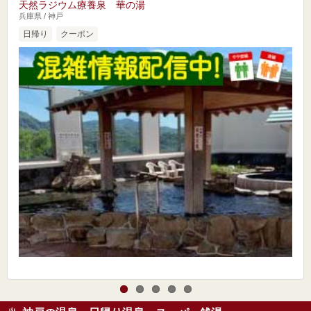
天然ラジウム療養泉 華の湯
兵庫県 / 神戸
日帰り
クーポン