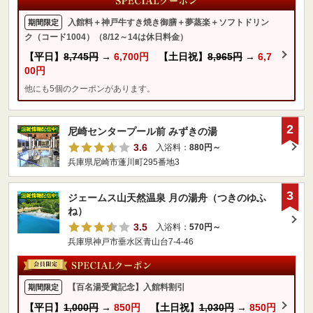
入館料＋神戸牛すき焼き御膳＋夢蒸楽＋ソフトドリン
期間限定
ク（コード1004）（8/12～14は休日料金）
【平日】
8,745円
→
6,700円
【土日祝】
8,965円
→
6,7
00円
他にも5個のクーポンがあります。
2
尼崎センタープール前 みずきの湯
3.6
入浴料：
880円～
兵庫県尼崎市蓬川町295番地3
3
ジェームス山天然温泉 月の湯舟（つきのゆふ
ね）
3.5
入浴料：
570円～
兵庫県神戸市垂水区青山台7-4-46
【百名湯受賞記念】入館料割引
期間限定
【平日】
1,000円
→
850円
【土日祝】
1,030円
→
850円