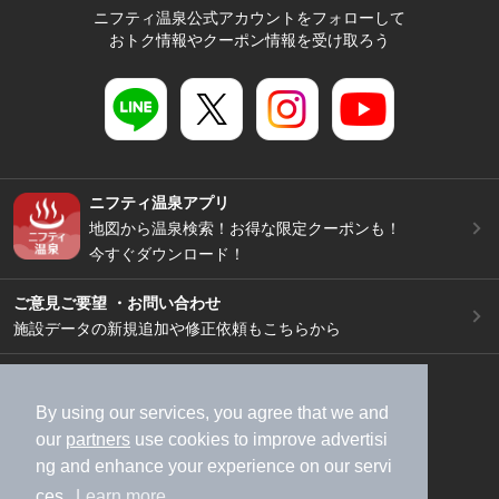
ニフティ温泉公式アカウントをフォローして
おトク情報やクーポン情報を受け取ろう
ニフティ温泉アプリ
地図から温泉検索！お得な限定クーポンも！
今すぐダウンロード！
ご意見ご要望 ・お問い合わせ
施設データの新規追加や修正依頼もこちらから
スマートフォン
/
PC
加盟店募集（資料請求）
広告出稿のご案内
By using our services, you agree that we and
our
partners
use cookies to improve advertisi
利用規約
ライフスタイルMEMBERS+規約
ng and enhance your experience on our servi
特定商取引法に基づく表記
ヘルプ
採用情報
ces.
Learn more