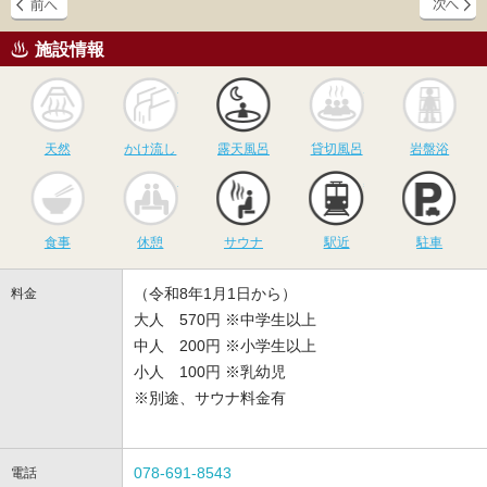
施設情報
天然
かけ流し
露天風呂
貸切風呂
岩
天然
かけ流し
露天風呂
貸切風呂
岩盤浴
食事
休憩
サウナ
駅近
駐
食事
休憩
サウナ
駅近
駐車
（令和8年1月1日から）
料金
大人 570円 ※中学生以上
中人 200円 ※小学生以上
小人 100円 ※乳幼児
※別途、サウナ料金有
078-691-8543
電話