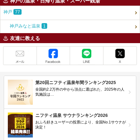
神戸の温泉・日帰り温泉・スーパー銭湯
神戸
77
神戸みなと温泉
1
友達に教える
メール
Facebook
LINE
X
第20回ニフティ温泉年間ランキング2025
全国約2.2万件の中から頂点に選ばれた、2025年の人
気施設は…
ニフティ温泉 サウナランキング2026
おふろ好きユーザーの投票により、全国No.1サウナが
決定！