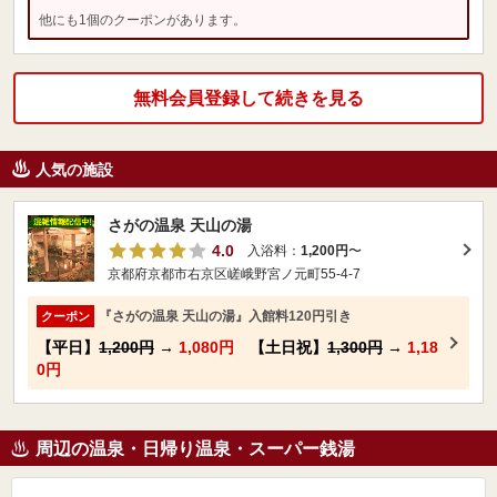
他にも1個のクーポンがあります。
無料会員登録して続きを見る
人気の施設
さがの温泉 天山の湯
4.0
入浴料：
1,200円
〜
京都府京都市右京区嵯峨野宮ノ元町55-4-7
『さがの温泉 天山の湯』入館料120円引き
クーポン
【平日】
1,200円
→
1,080円
【土日祝】
1,300円
→
1,18
0円
周辺の温泉・日帰り温泉・スーパー銭湯