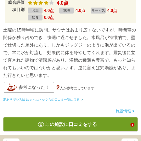
総合評価
4.0点
項目別
4.0点
4.0点
4.0点
お湯
施設
サービス
0.0点
飲食
土曜の15時半頃に訪問。サウナはあまり広くないですが、時間帯の
関係か独り占めでき、快適に過ごせました。水風呂が特徴的で、壁
で仕切った屋外にあり、しかもジャグジーのように泡が出ているの
で、常に水が対流し、効果的に体を冷やしてくれます。震災後に立
て直された建物で清潔感があり、浴槽の種類も豊富で、もっと知ら
れてもいいのではないかと思います。逆に言えば穴場感があり、ま
た行きたいと思います。
2
参考になった！
人が
参考にしています
湯あそびひろば ゆぇ～ぶ・なぐらの口コミ一覧に戻る
>
施設情報
この施設に口コミをする