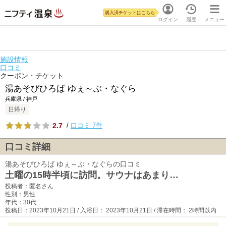
購入済チケットはこちら
ログイン
履歴
メニュー
施設情報
口コミ
クーポン・チケット
湯あそびひろば ゆぇ～ぶ・なぐら
兵庫県 / 神戸
日帰り
2.7
/
口コミ 7件
口コミ詳細
湯あそびひろば ゆぇ～ぶ・なぐらの口コミ
土曜の15時半頃に訪問。サウナはあまり…
投稿者：匿名さん
性別：男性
年代：30代
投稿日：2023年10月21日 / 入浴日： 2023年10月21日 / 滞在時間： 2時間以内