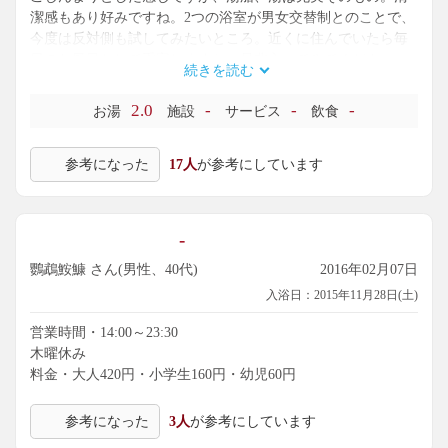
潔感もあり好みですね。2つの浴室が男女交替制とのことで、
今度は反対側も試してみたいところ。近くに住んでいたら毎
日のお風呂として重宝しますね。是非入ってみてください
続きを読む
な。
2.0
-
-
-
お湯
施設
サービス
飲食
参考になった
17人
が参考にしています
-
鸚鵡鮟鱇 さん(男性、40代)
2016年02月07日
入浴日：2015年11月28日(土)
営業時間・14:00～23:30
木曜休み
料金・大人420円・小学生160円・幼児60円
参考になった
3人
が参考にしています