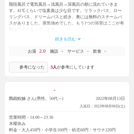
階段風呂で電気風呂→浅風呂→深風呂の順に流れていきま
す。41℃くらいで塩素臭は少な目です。リラックバス、ロー
リングバス、ドリームバスと続き、奥には無料のスチームバ
スがありました。蒸気強めでした。もう1つの浴室はここが有
料サウナになっています。
露天はスピンジェットと冷たい水風呂といったところです。
続きを読む
湯あそびひろば系のお風呂でカラフルなタイルが楽しいです
ね。充実した湯水が魅力です。地下水の質が高いのでしょう
2.0
-
-
-
お湯
施設
サービス
飲食
ね。さすがは神戸といったところです。
参考になった
3人
が参考にしています
-
鸚鵡鮟鱇 さん(男性、50代～)
2022年08月13日
入浴日：2022年08月06日(土)
営業時間・14:00～23:30
木曜休み
料金・大人450円・小学生160円・幼児60円・サウナ220円