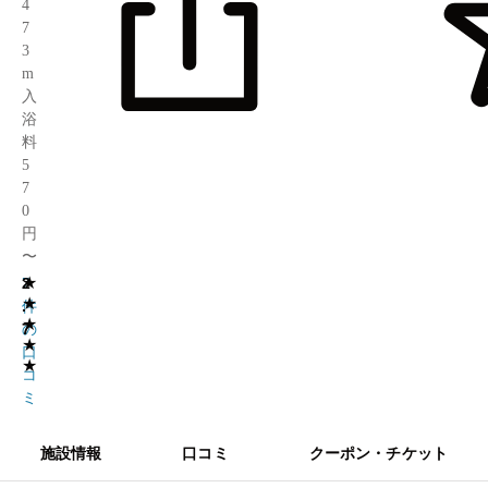
4
7
3
m
入
浴
料
5
7
0
円
〜
★
2
7
★
.
件
★
7
の
★
口
★
コ
ミ
施設情報
口コミ
クーポン・チケット