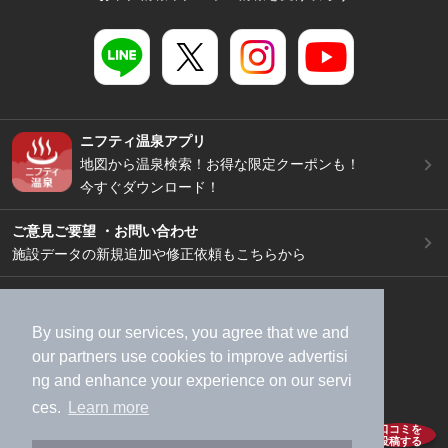
ニフティ温泉アプリ
地図から温泉検索！お得な限定クーポンも！
今すぐダウンロード！
ご意見ご要望 ・お問い合わせ
施設データの新規追加や修正依頼もこちらから
スマートフォン
/
PC
加盟店募集（資料請求）
広告出稿のご案内
By using our services, you agree that we and
利用規約
ライフスタイルMEMBERS+規約
our
partners
use cookies to improve advertisi
ng and enhance your experience on our servi
特定商取引法に基づく表記
ヘルプ
採用情報
ces.
Learn more
運営会社
個人情報保護ポリシー
口コミを
投稿する