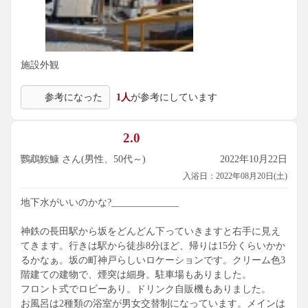
施設外観
参考になった
1人
が参考にしています
2.0
鸚鵡鮟鱇 さん(男性、50代～)
2022年10月22日
入浴日：2022年08月20日(土)
地下水がいいのかな?______________
神鉄の長田駅から坂をどんどん下っていきますと右手に見え
てきます。行きは駅から徒歩8分ほど、帰りは15分くらいかか
るかなぁ。坂の町神戸らしいロケーションです。クリーム色3
階建ての建物で、煙突は細身。駐車場もありました。
フロント式でロビーあり。ドリンク自販機もありました。
お風呂は2種類の浴室が男女交替制になっています。メインは