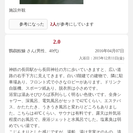
施設外観
参考になった
2人
が参考にしています
2.0
鸚鵡鮟鱇 さん(男性、40代)
2016年04月07日
入浴日：2015年12月11日(金)
神鉄の長田駅から長田神社の方に歩いていきますと、広い道
路の右手下方に見えてきます。白い3階建ての建物で、隣に駐
車場あり。フロント式で小さなロビーがあります。ドリンク
自販機、スポーツ紙あり。脱衣所は小さめです。
浴室は湯あそびひろば系列らしく明るい色使いです。全身シ
ャワー、深風呂、電気風呂がセットで42℃くらい。エステバ
ス、かたたたき、うきうき風呂と変わりどころもありまし
た。こちらは40℃くらい。サウナは有料です。露天は外気浴
程度のお風呂で、座浴ジェットと水風呂でした。塩素臭は弱
めでいい湯です。
こじんまりとした感じですが、湯船、湯は充実そのもの。清