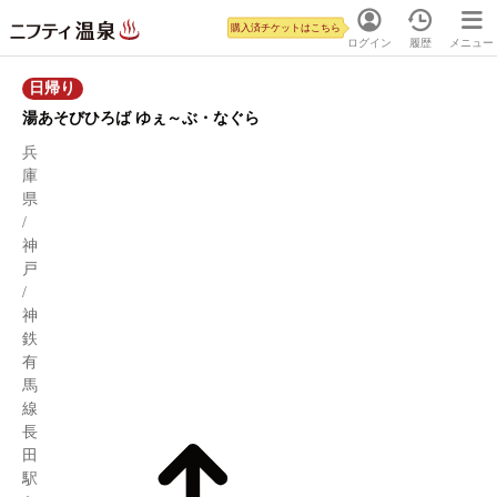
購入済チケットはこちら
ログイン
履歴
メニュー
日帰り
湯あそびひろば ゆぇ～ぶ・なぐら
兵
庫
県
/
神
戸
/
神
鉄
有
馬
線
長
田
駅