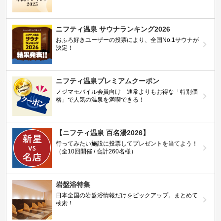
ニフティ温泉 サウナランキング2026
おふろ好きユーザーの投票により、全国No.1サウナが
決定！
ニフティ温泉プレミアムクーポン
ノジマモバイル会員向け 通常よりもお得な「特別価
格」で人気の温泉を満喫できる！
【ニフティ温泉 百名湯2026】
行ってみたい施設に投票してプレゼントを当てよう！
（全10回開催 / 合計260名様）
岩盤浴特集
日本全国の岩盤浴情報だけをピックアップ。まとめて
検索！