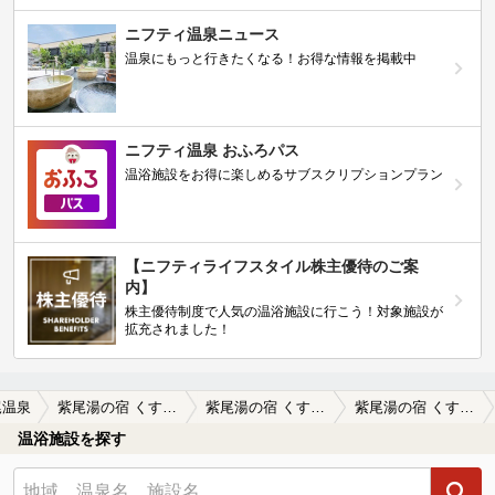
ニフティ温泉ニュース
温泉にもっと行きたくなる！お得な情報を掲載中
ニフティ温泉 おふろパス
温浴施設をお得に楽しめるサブスクリプションプラン
【ニフティライフスタイル株主優待のご案
内】
株主優待制度で人気の温浴施設に行こう！対象施設が
拡充されました！
尾温泉
紫尾湯の宿 くすのき
紫尾湯の宿 くすのきの口コミ一覧
紫尾湯の宿 くすのきの口コミ お肌ツルツルの良い湯が心身ともにリ…
温浴施設を探す