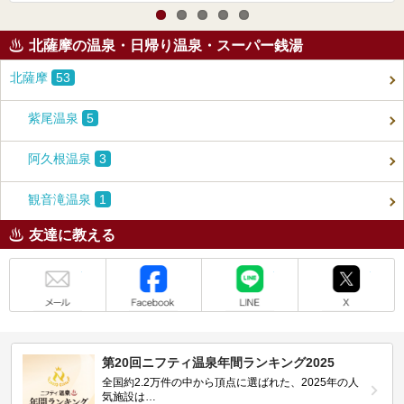
北薩摩の温泉・日帰り温泉・スーパー銭湯
北薩摩
53
紫尾温泉
5
阿久根温泉
3
観音滝温泉
1
友達に教える
メール
Facebook
LINE
X
第20回ニフティ温泉年間ランキング2025
全国約2.2万件の中から頂点に選ばれた、2025年の人
気施設は…