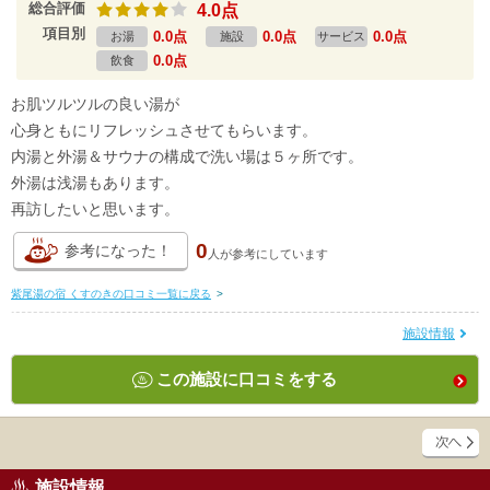
総合評価
4.0点
項目別
0.0点
0.0点
0.0点
お湯
施設
サービス
0.0点
飲食
お肌ツルツルの良い湯が
心身ともにリフレッシュさせてもらいます。
内湯と外湯＆サウナの構成で洗い場は５ヶ所です。
外湯は浅湯もあります。
再訪したいと思います。
0
参考になった！
人が
参考にしています
紫尾湯の宿 くすのきの口コミ一覧に戻る
>
施設情報
この施設に口コミをする
施設情報