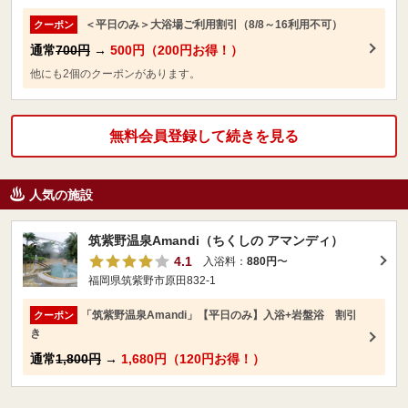
＜平日のみ＞大浴場ご利用割引（8/8～16利用不可）
クーポン
通常
700円
→
500円（200円お得！）
他にも2個のクーポンがあります。
無料会員登録して続きを見る
人気の施設
筑紫野温泉Amandi（ちくしの アマンディ）
4.1
入浴料：
880円
〜
福岡県筑紫野市原田832-1
「筑紫野温泉Amandi」【平日のみ】入浴+岩盤浴 割引
クーポン
き
通常
1,800円
→
1,680円（120円お得！）