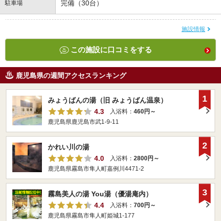
完備（30台）
駐車場
施設情報
この施設に口コミをする
鹿児島県の週間アクセスランキング
1
みょうばんの湯（旧 みょうばん温泉）
4.3
入浴料：
460円～
鹿児島県鹿児島市武1-9-11
2
かれい川の湯
4.0
入浴料：
2800円～
鹿児島県霧島市隼人町嘉例川4471-2
3
霧島美人の湯 You湯（優湯庵内）
4.4
入浴料：
700円～
鹿児島県霧島市隼人町姫城1-177