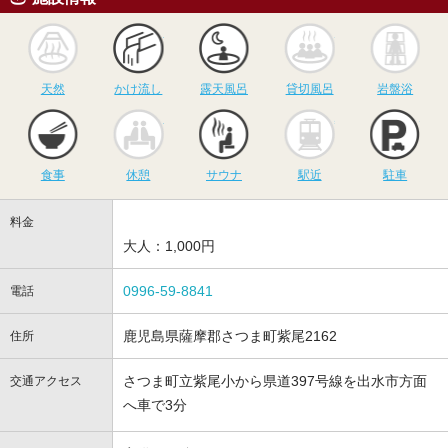
天然
かけ流し
露天風呂
貸切風呂
岩
天然
かけ流し
露天風呂
貸切風呂
岩盤浴
食事
休憩
サウナ
駅近
駐
食事
休憩
サウナ
駅近
駐車
料金
大人：1,000円
0996-59-8841
電話
鹿児島県薩摩郡さつま町紫尾2162
住所
さつま町立紫尾小から県道397号線を出水市方面
交通アクセス
へ車で3分