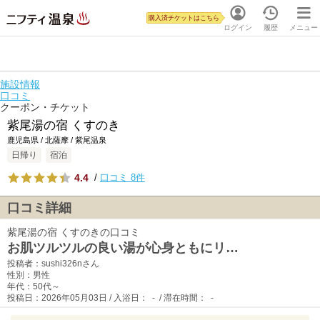
購入済チケットはこちら
ログイン
履歴
メニュー
施設情報
口コミ
クーポン・チケット
紫尾湯の宿 くすのき
鹿児島県 / 北薩摩 / 紫尾温泉
日帰り
宿泊
4.4
/
口コミ 8件
口コミ詳細
紫尾湯の宿 くすのきの口コミ
お肌ツルツルの良い湯が心身ともにリ…
投稿者：sushi326nさん
性別：男性
年代：50代～
投稿日：2026年05月03日 / 入浴日： - / 滞在時間： -